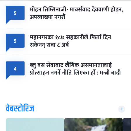
मोहन तिम्सिनाजी- मार्क्सवाद देववाणी होइन,
५
अपव्याख्या नगरौं
महानगरका १८७ सहकारीले फिर्ता दिन
५
सकेनन् सवा ८ अर्ब
ब्लु बस सेवाबाट लैंगिक असमानतालाई
४
प्रोत्साहन नगर्ने नीति लिएका हौं : मन्त्री बादी
वेबस्टोरिज