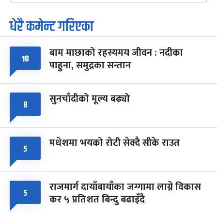
-
फाल्गुन २५, २०८३
Mar 9, 2027
मंगल
धेरै कमेन्ट गरिएका
पूर्णिमा व्रत
७ महिना बाँकी
७
-
चैत्र ७, २०८३
Mar 21, 2027
आइत
बाम माछाको रहस्यमय जीवन : नदीका
१०
फागुपूर्णिमा
७ महिना बाँकी
८
पाहुना, समुद्रका सन्तान
-
चैत्र ८, २०८३
Mar 22, 2027
सोम
सुनचाँदीको मूल्य बढ्यो
८
मधेशमा भयको रोटी सेक्दै सीके राउत
५
राजमार्ग दायाँबायाँका जग्गामा लाग्ने विकास
५
कर ५ प्रतिशत बिन्दु बढाइँदै