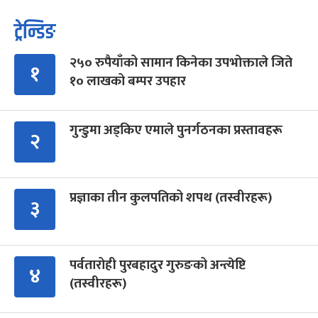
ट्रेन्डिङ
२५० रुपैयाँको सामान किनेका उपभोक्ताले जिते
१
१० लाखको बम्पर उपहार
गुन्डुमा अड्किए एमाले पुनर्गठनका प्रस्तावहरू
२
प्रज्ञाका तीन कुलपतिको शपथ (तस्वीरहरू)
३
पर्वतारोही पुरबहादुर गुरुङको अन्त्येष्टि
४
(तस्वीरहरू)