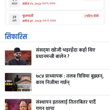
-
असोज २५, २०८३
Oct 11, 2026
आइत
फूलपाती
२ महिना बाँकी
३१
-
असोज ३१ , २०८३
Oct 17, 2026
शनि
कार्तिक सङ्क्रान्ति
२ महिना बाँकी
१
सिफारिस
-
कार्तिक १, २०८३
Oct 18, 2026
आइत
संसद्‌मा खोजी भइरहँदा कहाँ थिए
महानवमी
२ महिना बाँकी
३
-
प्रधानमन्त्री बालेन ?
कार्तिक ३, २०८३
Oct 20, 2026
मंगल
विजयादशमी
२ महिना बाँकी
४
-
कार्तिक ४, २०८३
Oct 21, 2026
बुध
७८४ प्राध्यापक : तलब त्रिविमा बुझ्छन्,
काम निजीमा गर्छन्
पापा‌ङ्कुशा एकादशी व्रत
२ महिना बाँकी
५
-
कार्तिक ५, २०८३
Oct 22, 2026
बिहि
संस्थापन इतरलाई तितरबितर पार्दै
कुकुर तिहार
३ महिना बाँकी
२२
-
कार्तिक २२, २०८३
गगन थापा
Nov 8, 2026
आइत