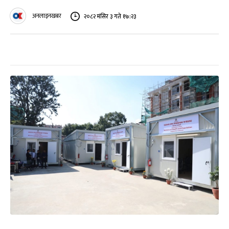
अनलाइनखबर
२०८२ मंसिर ३ गते १७:२३