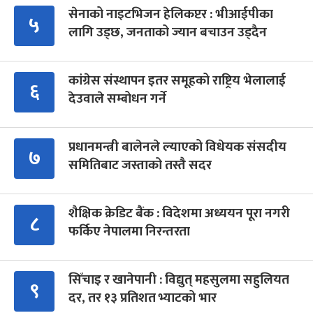
सेनाको नाइटभिजन हेलिकप्टर : भीआईपीका
५
लागि उड्छ, जनताको ज्यान बचाउन उड्दैन
कांग्रेस संस्थापन इतर समूहको राष्ट्रिय भेलालाई
६
देउवाले सम्बोधन गर्ने
प्रधानमन्त्री बालेनले ल्याएको विधेयक संसदीय
७
समितिबाट जस्ताको तस्तै सदर
शैक्षिक क्रेडिट बैंक : विदेशमा अध्ययन पूरा नगरी
८
फर्किए नेपालमा निरन्तरता
सिँचाइ र खानेपानी : विद्युत् महसुलमा सहुलियत
९
दर, तर १३ प्रतिशत भ्याटको भार