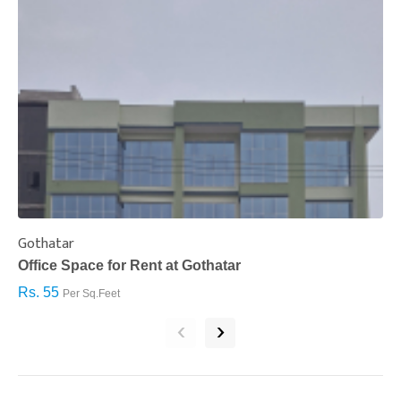
Gothatar
S
Office Space for Rent at Gothatar
H
Rs. 55
R
Per Sq.Feet
‹
›