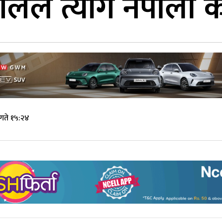
े त्यागे नेपाली कम्य
गते १५:२४