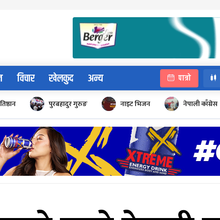
न
विचार
खेलकुद
अन्य
पात्रो
रतिष्ठान
पुरबहादुर गुरुङ
नाइट भिजन
नेपाली काँग्रेस