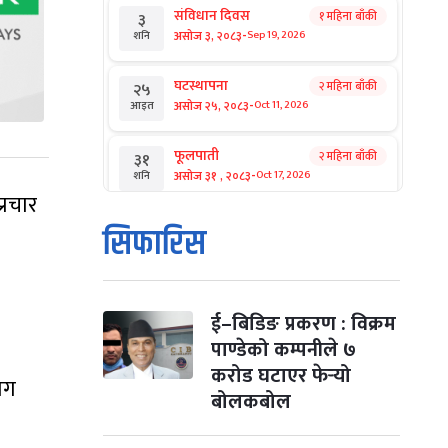
संविधान दिवस
१ महिना बाँकी
३
-
असोज ३, २०८३
Sep 19, 2026
शनि
घटस्थापना
२ महिना बाँकी
२५
-
असोज २५, २०८३
Oct 11, 2026
आइत
फूलपाती
२ महिना बाँकी
३१
-
असोज ३१ , २०८३
Oct 17, 2026
शनि
्रचार
कार्तिक सङ्क्रान्ति
२ महिना बाँकी
१
सिफारिस
-
कार्तिक १, २०८३
Oct 18, 2026
आइत
महानवमी
२ महिना बाँकी
३
-
कार्तिक ३, २०८३
Oct 20, 2026
मंगल
ई–बिडिङ प्रकरण : विक्रम
पाण्डेको कम्पनीले ७
विजयादशमी
२ महिना बाँकी
४
करोड घटाएर फेर्‍यो
याग
-
कार्तिक ४, २०८३
Oct 21, 2026
बुध
बोलकबोल
पापा‌ङ्कुशा एकादशी व्रत
२ महिना बाँकी
५