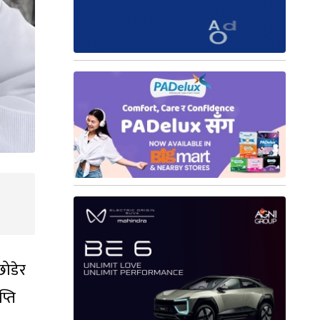
छोडेर
्ति