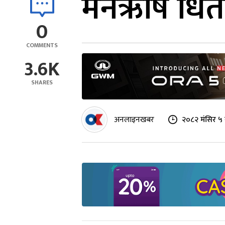
मनऋषि धितालल
0
COMMENTS
3.6K
SHARES
अनलाइनखबर
२०८२ मंसिर ५ 