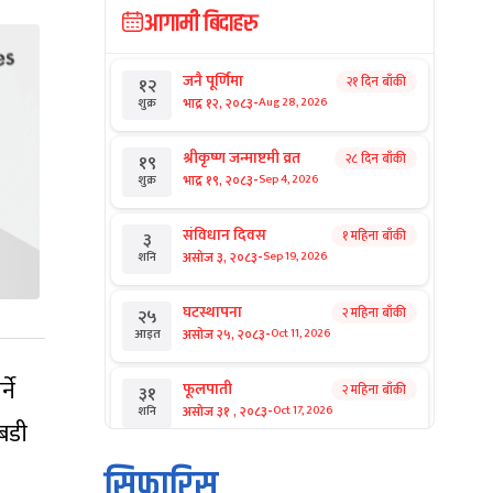
आगामी बिदाहरु
जनै पूर्णिमा
२१ दिन बाँकी
१२
-
भाद्र १२, २०८३
Aug 28, 2026
शुक्र
श्रीकृष्ण जन्माष्टमी व्रत
२८ दिन बाँकी
१९
-
भाद्र १९, २०८३
Sep 4, 2026
शुक्र
संविधान दिवस
१ महिना बाँकी
३
-
असोज ३, २०८३
Sep 19, 2026
शनि
घटस्थापना
२ महिना बाँकी
२५
-
असोज २५, २०८३
Oct 11, 2026
आइत
ने
फूलपाती
२ महिना बाँकी
३१
-
असोज ३१ , २०८३
Oct 17, 2026
शनि
बडी
कार्तिक सङ्क्रान्ति
२ महिना बाँकी
१
सिफारिस
-
कार्तिक १, २०८३
Oct 18, 2026
आइत