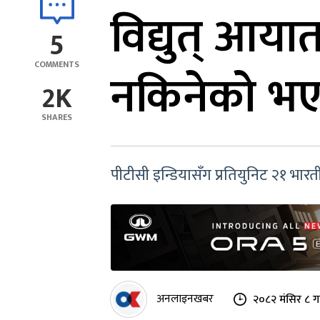
विद्युत् आय
5
COMMENTS
नकिनेको भए 
2K
SHARES
पीटीसी इन्डियासँग प्रतियुनिट २१ भार
अनलाइनखबर
२०८२ मंसिर ८ ग