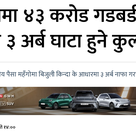
ातमा ४३ करोड गडबडी
३ अर्ब घाटा हुने क
तीय पैसा महँगोमा बिजुली किन्दा के आधारमा ३ अर्ब नाफा ग
ते १४:००