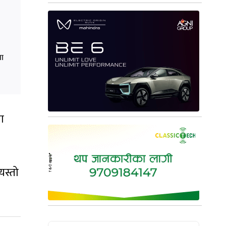
ना
ा
यस्तो