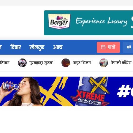
न
विचार
खेलकुद
अन्य
पात्रो
रतिष्ठान
पुरबहादुर गुरुङ
नाइट भिजन
नेपाली काँग्रेस