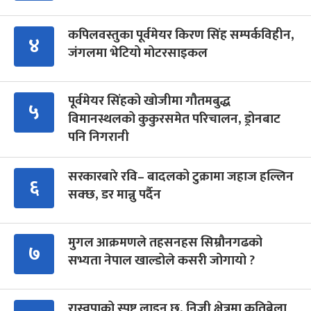
कपिलवस्तुका पूर्वमेयर किरण सिंह सम्पर्कविहीन,
४
जंगलमा भेटियो मोटरसाइकल
पूर्वमेयर सिंहको खोजीमा गौतमबुद्ध
५
विमानस्थलको कुकुरसमेत परिचालन, ड्रोनबाट
पनि निगरानी
सरकारबारे रवि– बादलको टुक्रामा जहाज हल्लिन
६
सक्छ, डर मान्नु पर्दैन
मुगल आक्रमणले तहसनहस सिम्रौनगढको
७
सभ्यता नेपाल खाल्डोले कसरी जोगायो ?
रास्वपाको स्पष्ट लाइन छ, निजी क्षेत्रमा कतिबेला