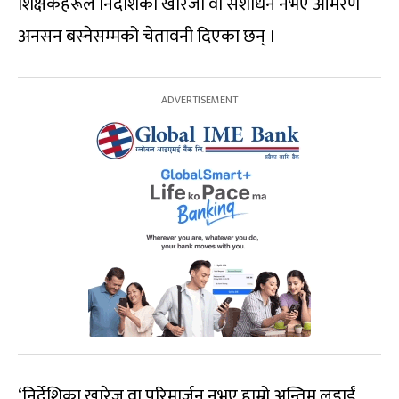
शिक्षकहरूले निर्देशिका खारेजी वा संशोधन नभए आमरण
अनसन बस्नेसम्मको चेतावनी दिएका छन् ।
‘निर्देशिका खारेज वा परिमार्जन नभए हाम्रो अन्तिम लडाईं