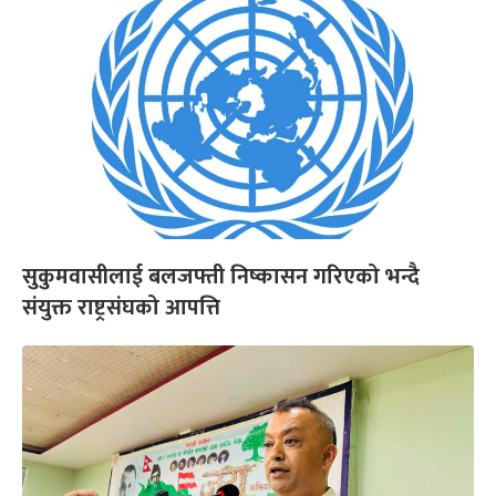
सुकुमवासीलाई बलजफ्ती निष्कासन गरिएको भन्दै
संयुक्त राष्ट्रसंघको आपत्ति