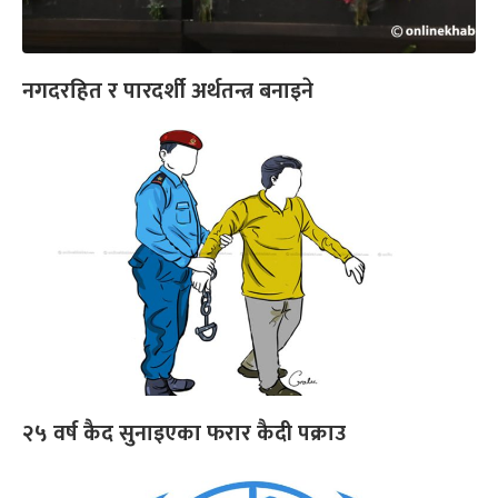
नगदरहित र पारदर्शी अर्थतन्त्र बनाइने
२५ वर्ष कैद सुनाइएका फरार कैदी पक्राउ