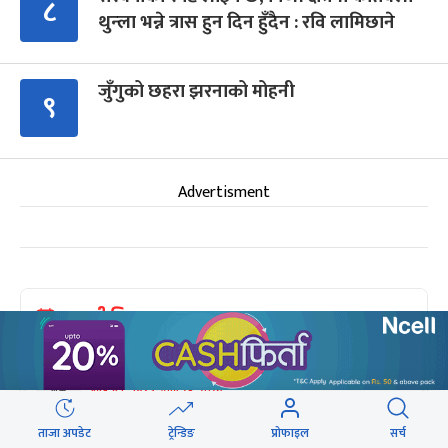
८
थुन्ला भन्ने त्रास हुन दिन हुँदैन : रवि लामिछाने
जुँगुको छहरा झरनाको मोहनी
९
Advertisment
आगामी बिदाहरु
जनै पूर्णिमा
१९ दिन बाँकी
१२
-
भाद्र १२, २०८३
Aug 28, 2026
शुक्र
ताजा अपडेट
ट्रेन्डिङ
प्रोफाइल
सर्च
श्रीकृष्ण जन्माष्टमी व्रत
२६ दिन बाँकी
१९