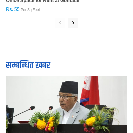
Office Space for Rent at Gothatar
H
Rs. 55
R
Per Sq.Feet
‹
›
सम्बन्धित खबर