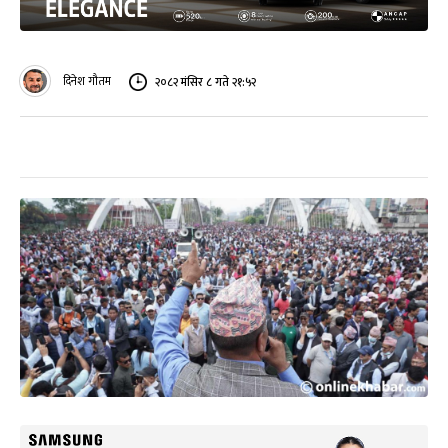
दिनेश गौतम
२०८२ मंसिर ८ गते २१:५२