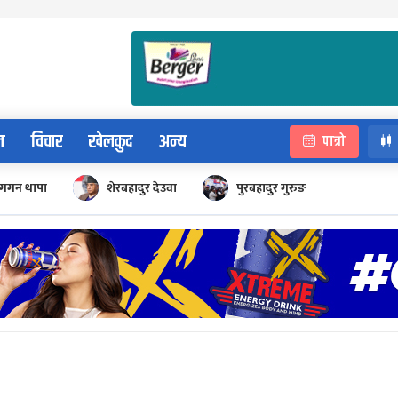
न
विचार
खेलकुद
अन्य
पात्रो
गगन थापा
शेरबहादुर देउवा
पुरबहादुर गुरुङ