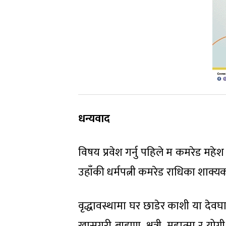
धन्यवाद
विषय प्रवेश गर्नु पहिले म कमरेड महे
उहाँकी धर्मपत्नी कमरेड राधिका शाक्य
वृद्धावस्थामा घर छाडेर काशी या देवघ
खासगरी ब्राह्मण, क्षत्री, महात्मा र