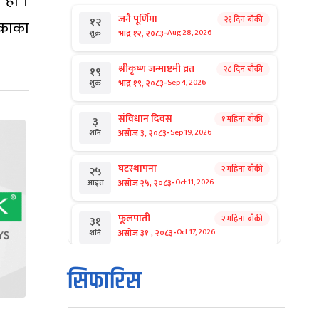
 हो ।
जनै पूर्णिमा
२१ दिन बाँकी
१२
मिकाका
-
भाद्र १२, २०८३
Aug 28, 2026
शुक्र
श्रीकृष्ण जन्माष्टमी व्रत
२८ दिन बाँकी
१९
-
भाद्र १९, २०८३
Sep 4, 2026
शुक्र
संविधान दिवस
१ महिना बाँकी
३
-
असोज ३, २०८३
Sep 19, 2026
शनि
घटस्थापना
२ महिना बाँकी
२५
-
असोज २५, २०८३
Oct 11, 2026
आइत
फूलपाती
२ महिना बाँकी
३१
-
असोज ३१ , २०८३
Oct 17, 2026
शनि
कार्तिक सङ्क्रान्ति
२ महिना बाँकी
१
सिफारिस
-
कार्तिक १, २०८३
Oct 18, 2026
आइत
महानवमी
२ महिना बाँकी