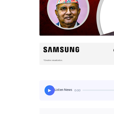
Listen News
0:00
▶