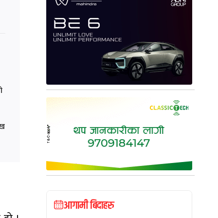
ो
ेख
आगामी बिदाहरु