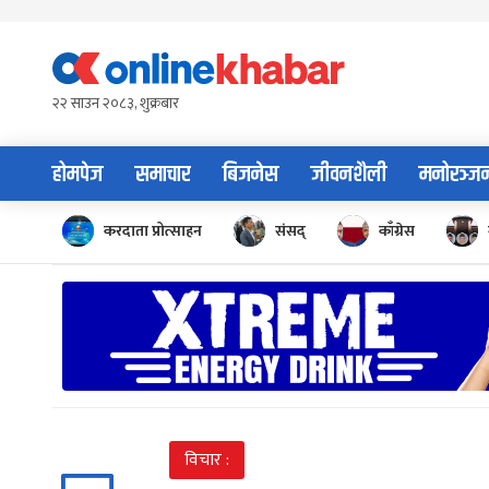
Skip
to
content
२२ साउन २०८३, शुक्रबार
होमपेज
समाचार
बिजनेस
जीवनशैली
मनोरञ्ज
करदाता प्रोत्साहन
संसद्
काँग्रेस
विचार :