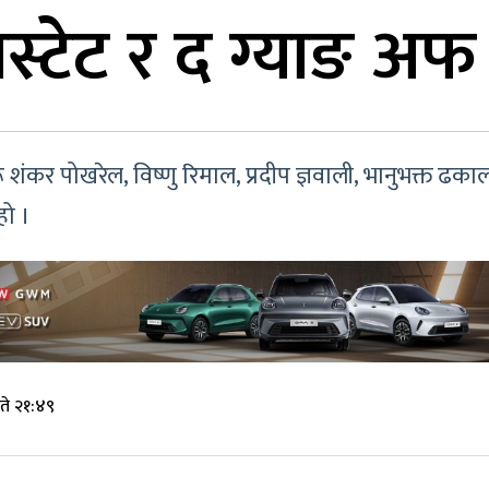
्टेट र द ग्याङ अफ गु
कर पोखरेल, विष्णु रिमाल, प्रदीप ज्ञवाली, भानुभक्त ढकाल 
हो ।
ते २१:४९