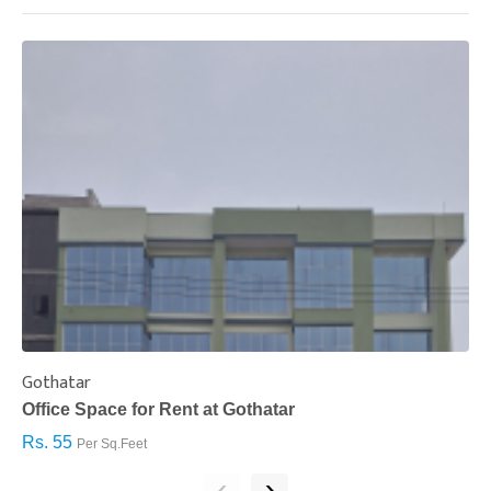
Gothatar
S
Office Space for Rent at Gothatar
H
Rs. 55
R
Per Sq.Feet
‹
›