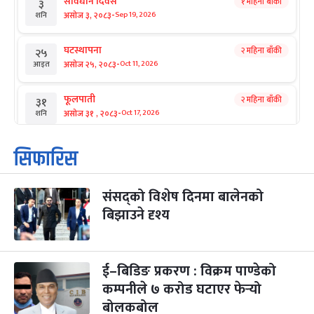
संविधान दिवस
१ महिना बाँकी
३
-
असोज ३, २०८३
Sep 19, 2026
शनि
घटस्थापना
२ महिना बाँकी
२५
-
असोज २५, २०८३
Oct 11, 2026
आइत
फूलपाती
२ महिना बाँकी
३१
-
असोज ३१ , २०८३
Oct 17, 2026
शनि
कार्तिक सङ्क्रान्ति
२ महिना बाँकी
१
सिफारिस
-
कार्तिक १, २०८३
Oct 18, 2026
आइत
संसद्को विशेष दिनमा बालेनको
महानवमी
२ महिना बाँकी
३
-
बिझाउने दृश्य
कार्तिक ३, २०८३
Oct 20, 2026
मंगल
विजयादशमी
२ महिना बाँकी
४
-
कार्तिक ४, २०८३
Oct 21, 2026
बुध
ई–बिडिङ प्रकरण : विक्रम पाण्डेको
कम्पनीले ७ करोड घटाएर फेर्‍यो
पापा‌ङ्कुशा एकादशी व्रत
२ महिना बाँकी
५
बोलकबोल
-
कार्तिक ५, २०८३
Oct 22, 2026
बिहि