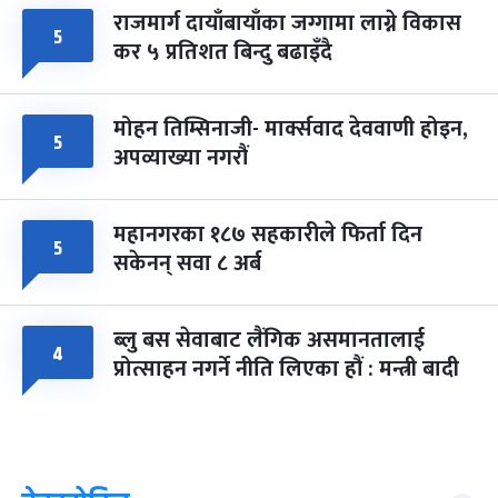
राजमार्ग दायाँबायाँका जग्गामा लाग्ने विकास
५
कर ५ प्रतिशत बिन्दु बढाइँदै
मोहन तिम्सिनाजी- मार्क्सवाद देववाणी होइन,
५
अपव्याख्या नगरौं
महानगरका १८७ सहकारीले फिर्ता दिन
५
सकेनन् सवा ८ अर्ब
ब्लु बस सेवाबाट लैंगिक असमानतालाई
४
प्रोत्साहन नगर्ने नीति लिएका हौं : मन्त्री बादी