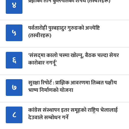
प्रज्ञाका तीन कुलपतिको शपथ (तस्वीरहरू)
४
पर्वतारोही पुरबहादुर गुरुङको अन्त्येष्टि
५
(तस्वीरहरू)
‘संसद्‍मा कालो चस्मा खोल्नू, बैठक चल्दा सेयर
६
कारोबार नगर्नू’
सुरक्षा रिपोर्ट : प्राज्ञिक आवरणमा तिब्बत पक्षीय
७
भाष्य निर्माणको योजना
कांग्रेस संस्थापन इतर समूहको राष्ट्रिय भेलालाई
८
देउवाले सम्बोधन गर्ने