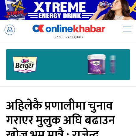
Skip
to
२२ साउन २०८३, शुक्रबार
content
अहिलेकै प्रणालीमा चुनाव
गराएर मुलुक अघि बढाउन
खोज्नु भ्रम मात्रै : राजेन्द्र