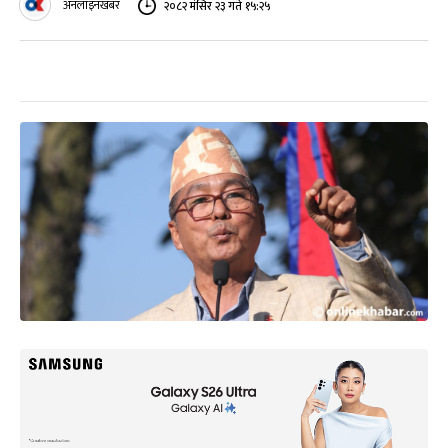
अनलाइनखबर
२०८२ मंसिर २३ गते १५:२५