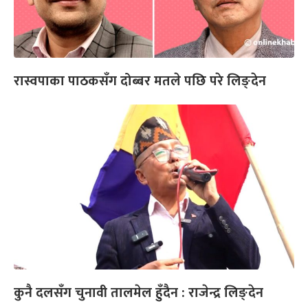
रास्वपाका पाठकसँग दोब्बर मतले पछि परे लिङ्देन
कुनै दलसँग चुनावी तालमेल हुँदैन : राजेन्द्र लिङ्देन