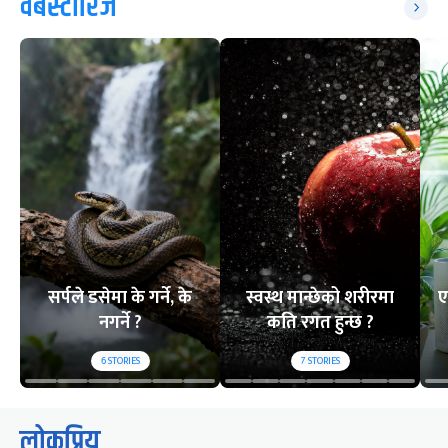
वेबस्टोरिज
सर्पले डसेमा के गर्ने, के
स्वस्थ मान्छेको शरीरमा
ए
नगर्ने ?
कति रगत हुन्छ ?
6
STORIES
7
STORIES
लोकप्रिय