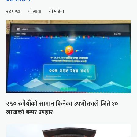
२४ घण्टा
यो साता
यो महिना
२५० रुपैयाँको सामान किनेका उपभोक्ताले जिते १०
लाखको बम्पर उपहार