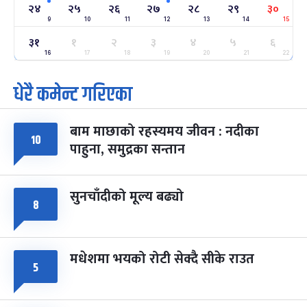
-
फाल्गुन २४, २०८३
Mar 8, 2027
सोम
२४
२५
२६
२७
२८
२९
३०
9
10
11
12
13
14
15
ग्याल्पो ल्होसार
७ महिना बाँकी
२५
३१
१
२
३
४
५
६
-
फाल्गुन २५, २०८३
Mar 9, 2027
मंगल
16
17
18
19
20
21
22
धेरै कमेन्ट गरिएका
पूर्णिमा व्रत
७ महिना बाँकी
७
-
चैत्र ७, २०८३
Mar 21, 2027
आइत
बाम माछाको रहस्यमय जीवन : नदीका
फागुपूर्णिमा
७ महिना बाँकी
८
१०
पाहुना, समुद्रका सन्तान
-
चैत्र ८, २०८३
Mar 22, 2027
सोम
सुनचाँदीको मूल्य बढ्यो
८
मधेशमा भयको रोटी सेक्दै सीके राउत
५