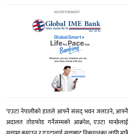
‘एउटा नेपालीको हातले आफ्नै संसद् भवन जलाउने, आफ्नै
अदालत तोडफोड गर्नेसम्मको आक्रोश, एउटा मान्छेलाई
सत्तामा बसाउन र एउटालाई सत्ताबाट निकाल्नका लागि मात्रै