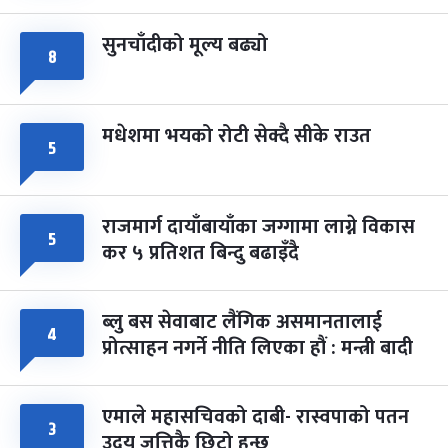
सुनचाँदीको मूल्य बढ्यो
८
मधेशमा भयको रोटी सेक्दै सीके राउत
५
राजमार्ग दायाँबायाँका जग्गामा लाग्ने विकास
५
कर ५ प्रतिशत बिन्दु बढाइँदै
ब्लु बस सेवाबाट लैंगिक असमानतालाई
४
प्रोत्साहन नगर्ने नीति लिएका हौं : मन्त्री बादी
एमाले महासचिवको दाबी- रास्वपाको पतन
३
उदय जत्तिकै छिटो हुन्छ