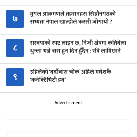
मुगल आक्रमणले तहसनहस सिम्रौनगढको
७
सभ्यता नेपाल खाल्डोले कसरी जोगायो ?
रास्वपाको स्पष्ट लाइन छ, निजी क्षेत्रमा कतिबेला
८
थुन्ला भन्ने त्रास हुन दिन हुँदैन : रवि लामिछाने
उहिलेको ‘बर्दीबास चोक’ अहिले मधेशकै
९
‘कनेक्टिभिटी हब’
Advertisment