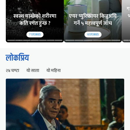
ग
स्वस्थ मान्छेको शरीरमा
एयर प्युरिफायर किन्नुअघि
भ
कति रगत हुन्छ ?
गर्ने ५ महत्त्वपूर्ण जाँच
7
STORIES
6
STORIES
लोकप्रिय
२४ घण्टा
यो साता
यो महिना