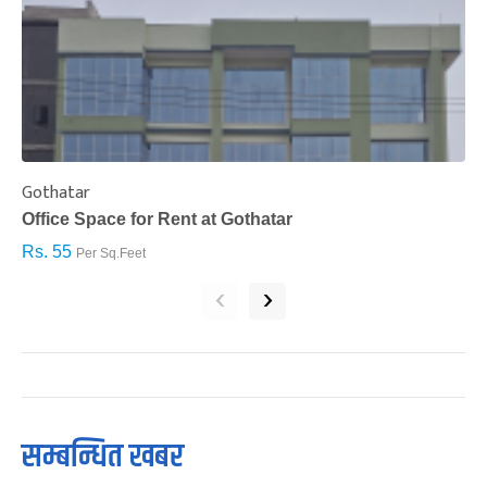
Gothatar
S
Office Space for Rent at Gothatar
H
Rs. 55
R
Per Sq.Feet
‹
›
सम्बन्धित खबर