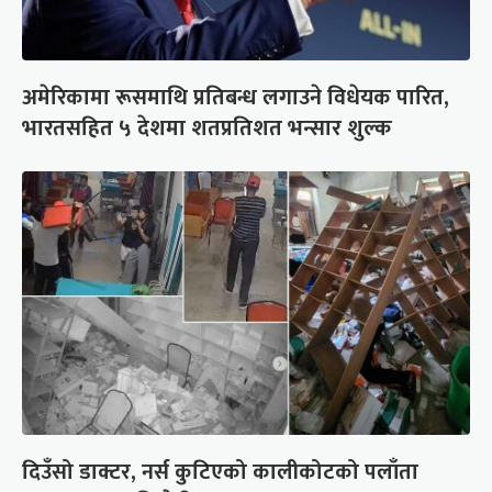
अमेरिकामा रूसमाथि प्रतिबन्ध लगाउने विधेयक पारित,
भारतसहित ५ देशमा शतप्रतिशत भन्सार शुल्क
दिउँसो डाक्टर, नर्स कुटिएको कालीकोटको पलाँता