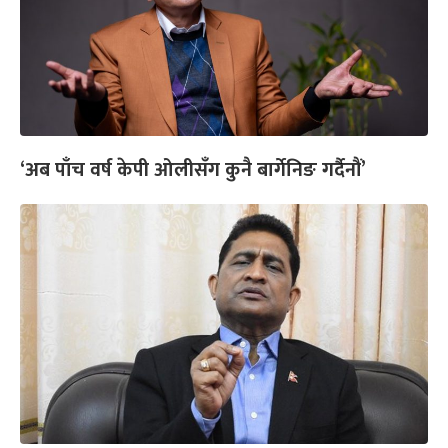
‘अब पाँच वर्ष केपी ओलीसँग कुनै बार्गेनिङ गर्दैनौं’