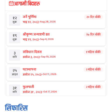
आगामी बिदाहरु
जनै पूर्णिमा
२० दिन बाँकी
१२
-
भाद्र १२, २०८३
Aug 28, 2026
शुक्र
श्रीकृष्ण जन्माष्टमी व्रत
२७ दिन बाँकी
१९
-
भाद्र १९, २०८३
Sep 4, 2026
शुक्र
संविधान दिवस
१ महिना बाँकी
३
-
असोज ३, २०८३
Sep 19, 2026
शनि
घटस्थापना
२ महिना बाँकी
२५
-
असोज २५, २०८३
Oct 11, 2026
आइत
फूलपाती
२ महिना बाँकी
३१
-
असोज ३१ , २०८३
Oct 17, 2026
शनि
कार्तिक सङ्क्रान्ति
२ महिना बाँकी
१
सिफारिस
-
कार्तिक १, २०८३
Oct 18, 2026
आइत