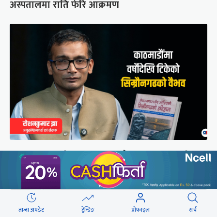
अस्पतालमा राति फेरि आक्रमण
मुगल आक्रमणले तहसनहस सिम्रौनगढको सभ्यता नेपाल
खाल्डोले कसरी जोगायो ?
ताजा अपडेट
ट्रेन्डिङ
प्रोफाइल
सर्च