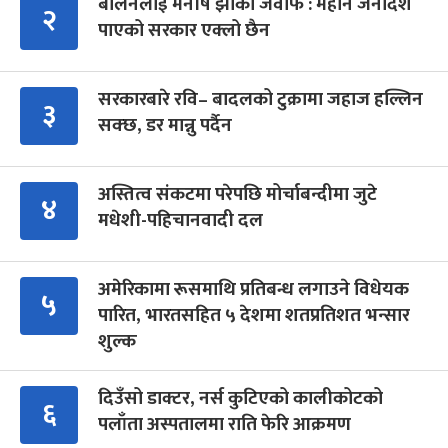
बालेनलाई मनीष झाको जवाफ : महान जनादेश
२
पाएको सरकार एक्लो छैन
सरकारबारे रवि– बादलको टुक्रामा जहाज हल्लिन
३
सक्छ, डर मान्नु पर्दैन
अस्तित्व संकटमा परेपछि मोर्चाबन्दीमा जुटे
४
मधेशी-पहिचानवादी दल
अमेरिकामा रूसमाथि प्रतिबन्ध लगाउने विधेयक
५
पारित, भारतसहित ५ देशमा शतप्रतिशत भन्सार
शुल्क
दिउँसो डाक्टर, नर्स कुटिएको कालीकोटको
६
पलाँता अस्पतालमा राति फेरि आक्रमण