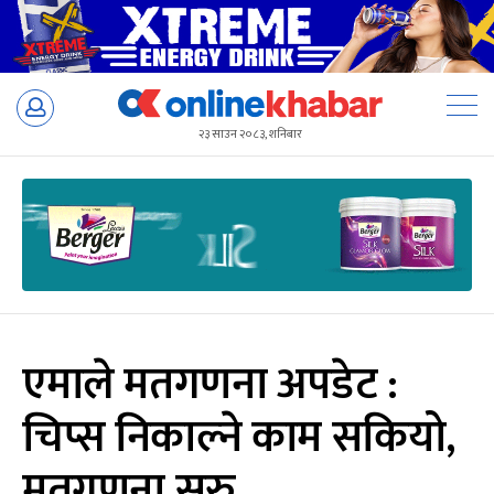
Skip
to
२३ साउन २०८३, शनिबार
content
एमाले मतगणना अपडेट :
चिप्स निकाल्ने काम सकियो,
मतगणना सुरु