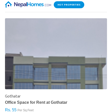
HOT PROPERTIES
Gothatar
S
Office Space for Rent at Gothatar
H
Rs. 55
R
Per Sq.Feet