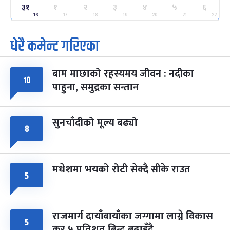
ग्याल्पो ल्होसार
७ महिना बाँकी
२५
३१
१
२
३
४
५
६
-
फाल्गुन २५, २०८३
Mar 9, 2027
मंगल
16
17
18
19
20
21
22
धेरै कमेन्ट गरिएका
पूर्णिमा व्रत
७ महिना बाँकी
७
-
चैत्र ७, २०८३
Mar 21, 2027
आइत
बाम माछाको रहस्यमय जीवन : नदीका
फागुपूर्णिमा
७ महिना बाँकी
८
१०
पाहुना, समुद्रका सन्तान
-
चैत्र ८, २०८३
Mar 22, 2027
सोम
सुनचाँदीको मूल्य बढ्यो
८
मधेशमा भयको रोटी सेक्दै सीके राउत
५
राजमार्ग दायाँबायाँका जग्गामा लाग्ने विकास
५
कर ५ प्रतिशत बिन्दु बढाइँदै