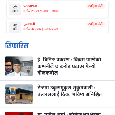
घटस्थापना
२ महिना बाँकी
२५
-
असोज २५, २०८३
Oct 11, 2026
आइत
फूलपाती
२ महिना बाँकी
३१
-
असोज ३१ , २०८३
Oct 17, 2026
शनि
कार्तिक सङ्क्रान्ति
२ महिना बाँकी
१
सिफारिस
-
कार्तिक १, २०८३
Oct 18, 2026
आइत
ई–बिडिङ प्रकरण : विक्रम पाण्डेको
महानवमी
२ महिना बाँकी
३
-
कम्पनीले ७ करोड घटाएर फेर्‍यो
कार्तिक ३, २०८३
Oct 20, 2026
मंगल
बोलकबोल
विजयादशमी
२ महिना बाँकी
४
-
कार्तिक ४, २०८३
Oct 21, 2026
बुध
टेन्टमा उकुसमुकुस सुकुमवासी :
तत्काललाई ठिक, भविष्य अनिश्चित
पापा‌ङ्कुशा एकादशी व्रत
२ महिना बाँकी
५
-
कार्तिक ५, २०८३
Oct 22, 2026
बिहि
डा. मनोज शर्मा : चोलेन्द्रशमशेरका
कुकुर तिहार
३ महिना बाँकी
२२