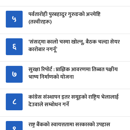
पर्वतारोही पुरबहादुर गुरुङको अन्त्येष्टि
५
(तस्वीरहरू)
‘संसद्‍मा कालो चस्मा खोल्नू, बैठक चल्दा सेयर
६
कारोबार नगर्नू’
सुरक्षा रिपोर्ट : प्राज्ञिक आवरणमा तिब्बत पक्षीय
७
भाष्य निर्माणको योजना
कांग्रेस संस्थापन इतर समूहको राष्ट्रिय भेलालाई
८
देउवाले सम्बोधन गर्ने
राष्ट्र बैंकको स्वायत्ततामा सरकारको उपहास
९