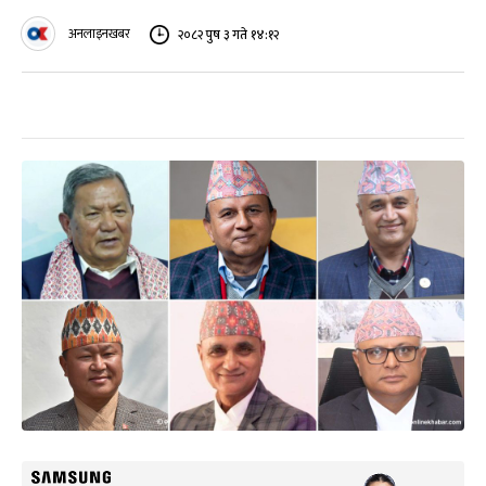
अनलाइनखबर
२०८२ पुष ३ गते १४:१२