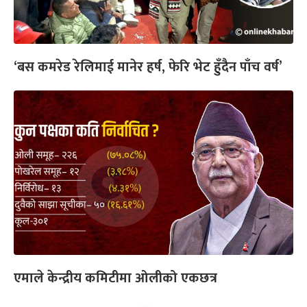
‘बस कमरेड रेलिमाई मानेर हर्ष, फेरि भेट हुँदैन पाँच वर्ष’
एमाले केन्द्रीय कमिटीमा ओलीको एकछत्र