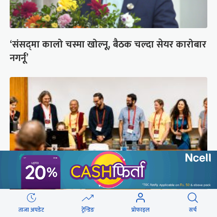
‘संसद्‍मा कालो चस्मा खोल्नू, बैठक चल्दा सेयर कारोबार
नगर्नू’
सुरक्षा रिपोर्ट : प्राज्ञिक आवरणमा तिब्बत पक्षीय भाष्य
ताजा अपडेट
ट्रेन्डिङ
प्रोफाइल
सर्च