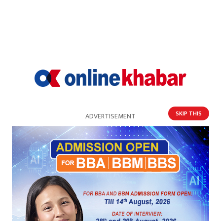
राजनीतिक रफ्तारमा एमालेका ‘मधेश कमान्डर’
SKIP THIS
ADVERTISEMENT
‘बस कमरेड रेलिमाई मानेर हर्ष, फेरि भेट हुँदैन पाँच वर्ष’