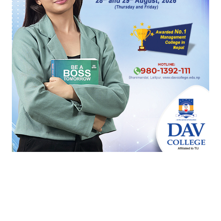
एमाले केन्द्रीय कमिटीमा ओलीको एकछत्र