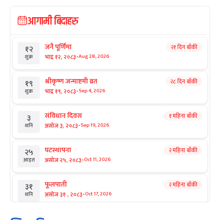
आगामी बिदाहरु
जनै पूर्णिमा
२१ दिन बाँकी
१२
-
भाद्र १२, २०८३
Aug 28, 2026
शुक्र
श्रीकृष्ण जन्माष्टमी व्रत
२८ दिन बाँकी
१९
-
भाद्र १९, २०८३
Sep 4, 2026
शुक्र
संविधान दिवस
१ महिना बाँकी
३
-
असोज ३, २०८३
Sep 19, 2026
शनि
घटस्थापना
२ महिना बाँकी
२५
-
असोज २५, २०८३
Oct 11, 2026
आइत
फूलपाती
२ महिना बाँकी
३१
-
असोज ३१ , २०८३
Oct 17, 2026
शनि
कार्तिक सङ्क्रान्ति
२ महिना बाँकी