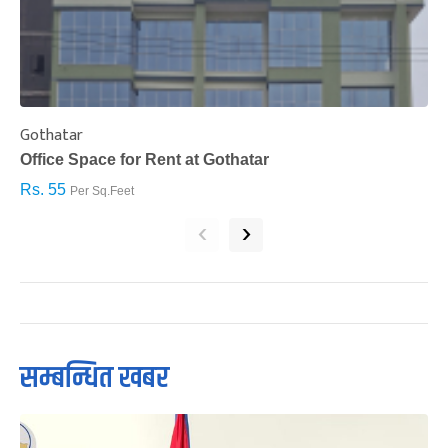
Gothatar
S
Office Space for Rent at Gothatar
H
Rs. 55
R
Per Sq.Feet
‹
›
सम्बन्धित खबर