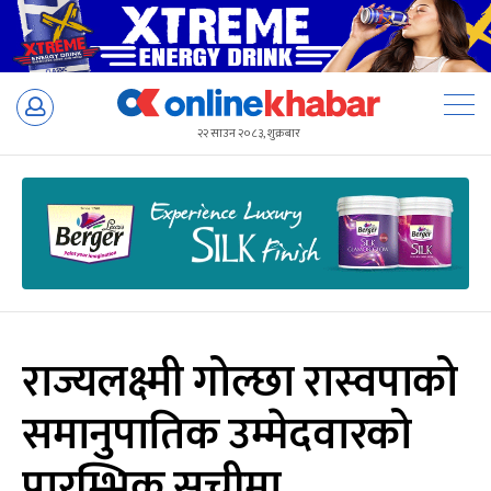
Skip
to
२२ साउन २०८३, शुक्रबार
content
राज्यलक्ष्मी गोल्छा रास्वपाको
समानुपातिक उम्मेदवारको
प्रारम्भिक सूचीमा