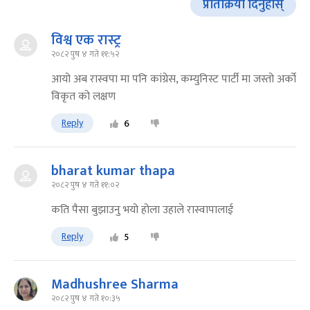
प्रतिक्रिया दिनुहोस्
विश्व एक रास्ट्र
२०८२ पुष ४ गते ११:५२
आयो अब रास्वपा मा पनि कांग्रेस, कम्युनिस्ट पार्टी मा जस्तो अर्को
विकृत को लक्षण
Reply
6
bharat kumar thapa
२०८२ पुष ४ गते ११:०२
कति पैसा बुझाउनु भयो होला उहाले रास्वापालाई
Reply
5
Madhushree Sharma
२०८२ पुष ४ गते १०:३५