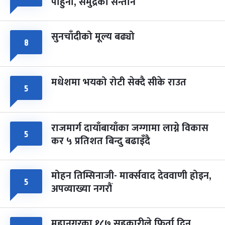
पाहुना, समुद्रका सन्तान
-
चैत्र ८, २०८३
Mar 22, 2027
सोम
सुनचाँदीको मूल्य बढ्यो
८
मधेशमा भयको रोटी सेक्दै सीके राउत
५
राजमार्ग दायाँबायाँका जग्गामा लाग्ने विकास
५
कर ५ प्रतिशत बिन्दु बढाइँदै
मोहन तिम्सिनाजी- मार्क्सवाद देववाणी होइन,
५
अपव्याख्या नगरौं
महानगरका १८७ सहकारीले फिर्ता दिन