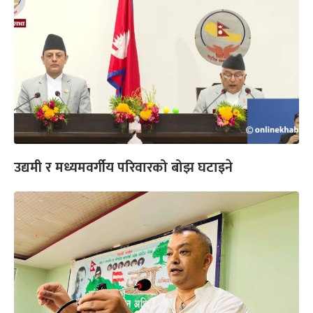
उद्यमी र मध्यमवर्गीय परिवारको बोझ घटाइने