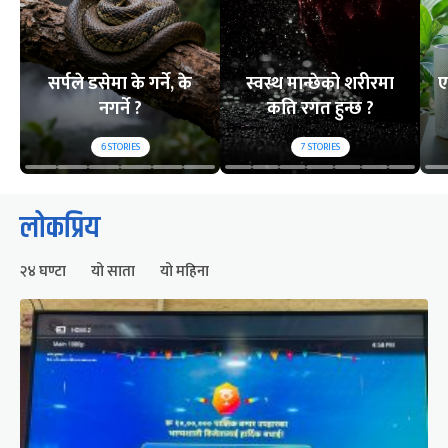
सर्पले डसेमा के गर्ने, के
स्वस्थ मान्छेको शरीरमा
ए
नगर्ने ?
कति रगत हुन्छ ?
6
STORIES
7
STORIES
लोकप्रिय
२४ घण्टा
यो साता
यो महिना