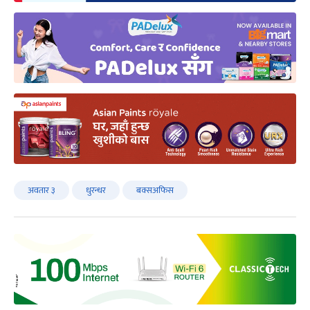
अवतार ३
धुरन्धर
बक्सअफिस