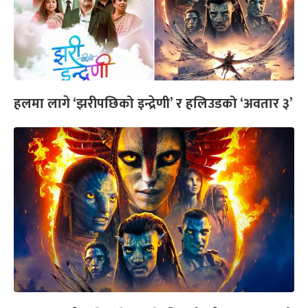
हलमा लागे ‘झरीपछिको इन्द्रेणी’ र हलिउडको ‘अवतार ३’