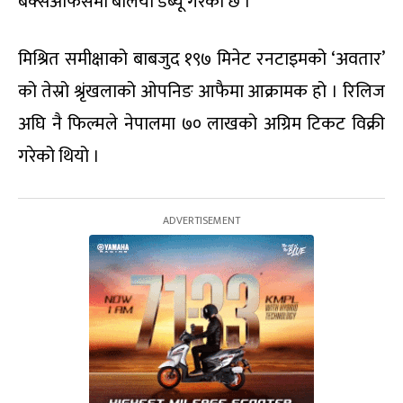
बक्सअफिसमा बलियो डेब्यू गरेको छ ।
मिश्रित समीक्षाको बाबजुद १९७ मिनेट रनटाइमको ‘अवतार’
को तेस्रो श्रृंखलाको ओपनिङ आफैमा आक्रामक हो । रिलिज
अघि नै फिल्मले नेपालमा ७० लाखको अग्रिम टिकट विक्री
गरेको थियो ।