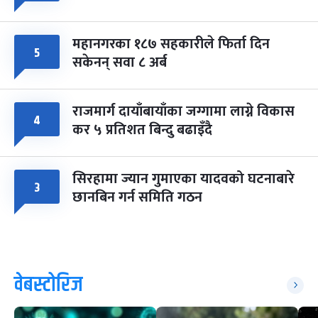
महानगरका १८७ सहकारीले फिर्ता दिन
५
सकेनन् सवा ८ अर्ब
राजमार्ग दायाँबायाँका जग्गामा लाग्ने विकास
४
कर ५ प्रतिशत बिन्दु बढाइँदै
सिरहामा ज्यान गुमाएका यादवको घटनाबारे
३
छानबिन गर्न समिति गठन
वेबस्टोरिज