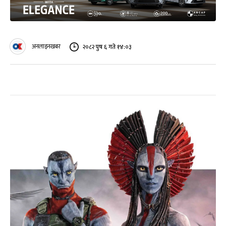
अनलाइनखबर
२०८२ पुष ६ गते १४:०३