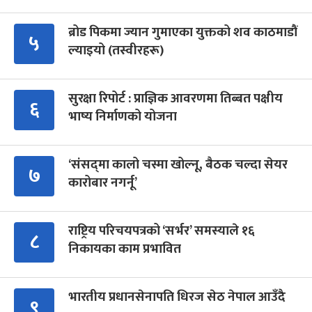
ब्रोड पिकमा ज्यान गुमाएका युक्तको शव काठमाडौं
५
ल्याइयो (तस्वीरहरू)
सुरक्षा रिपोर्ट : प्राज्ञिक आवरणमा तिब्बत पक्षीय
६
भाष्य निर्माणको योजना
‘संसद्‍मा कालो चस्मा खोल्नू, बैठक चल्दा सेयर
७
कारोबार नगर्नू’
राष्ट्रिय परिचयपत्रको ‘सर्भर’ समस्याले १६
८
निकायका काम प्रभावित
भारतीय प्रधानसेनापति धिरज सेठ नेपाल आउँदै
९