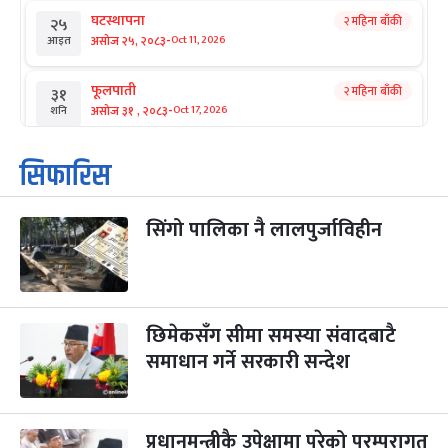
घटस्थापना
२ महिना बाँकी
२५
-
असोज २५, २०८३
Oct 11, 2026
आइत
फूलपाती
२ महिना बाँकी
३१
-
असोज ३१ , २०८३
Oct 17, 2026
शनि
कार्तिक सङ्क्रान्ति
२ महिना बाँकी
१
सिफारिस
-
कार्तिक १, २०८३
Oct 18, 2026
आइत
सिंगो पालिका नै लालपुर्जाविहीन
महानवमी
२ महिना बाँकी
३
-
कार्तिक ३, २०८३
Oct 20, 2026
मंगल
विजयादशमी
२ महिना बाँकी
४
-
कार्तिक ४, २०८३
Oct 21, 2026
बुध
छिमेकसँग सीमा समस्या संवादबाटै
समाधान गर्ने सरकारी सन्देश
पापा‌ङ्कुशा एकादशी व्रत
२ महिना बाँकी
५
-
कार्तिक ५, २०८३
Oct 22, 2026
बिहि
प्रधानमन्त्रीकै उपेक्षामा परेको परम्परागत
कुकुर तिहार
३ महिना बाँकी
२२