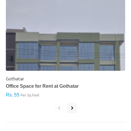
Gothatar
S
Office Space for Rent at Gothatar
H
Rs. 55
R
Per Sq.Feet
‹
›