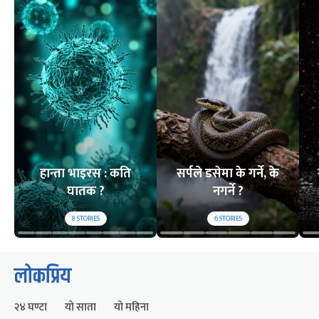
हान्ता भाइरस : कति
सर्पले डसेमा के गर्ने, के
घातक ?
नगर्ने ?
8
STORIES
6
STORIES
लोकप्रिय
२४ घण्टा
यो साता
यो महिना