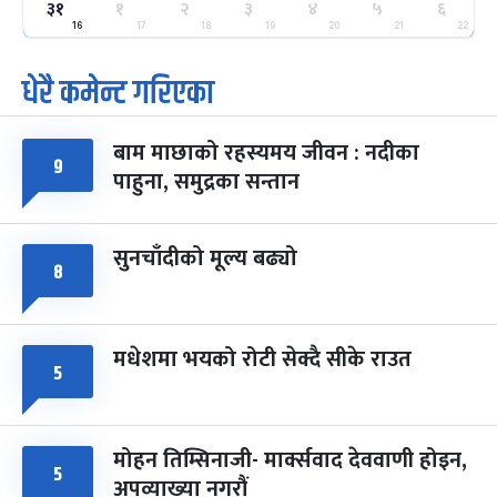
३१
ग्याल्पो ल्होसार
१
२
३
४
५
६
७ महिना बाँकी
२५
-
फाल्गुन २५, २०८३
Mar 9, 2027
मंगल
16
17
18
19
20
21
22
धेरै कमेन्ट गरिएका
पूर्णिमा व्रत
७ महिना बाँकी
७
-
चैत्र ७, २०८३
Mar 21, 2027
आइत
बाम माछाको रहस्यमय जीवन : नदीका
फागुपूर्णिमा
९
७ महिना बाँकी
८
पाहुना, समुद्रका सन्तान
-
चैत्र ८, २०८३
Mar 22, 2027
सोम
सुनचाँदीको मूल्य बढ्यो
८
मधेशमा भयको रोटी सेक्दै सीके राउत
५
मोहन तिम्सिनाजी- मार्क्सवाद देववाणी होइन,
५
अपव्याख्या नगरौं