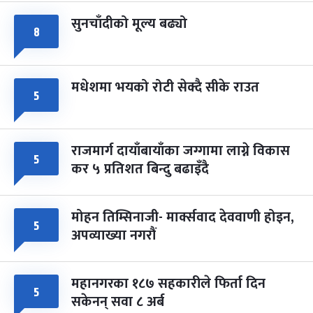
सुनचाँदीको मूल्य बढ्यो
८
मधेशमा भयको रोटी सेक्दै सीके राउत
५
राजमार्ग दायाँबायाँका जग्गामा लाग्ने विकास
५
कर ५ प्रतिशत बिन्दु बढाइँदै
मोहन तिम्सिनाजी- मार्क्सवाद देववाणी होइन,
५
अपव्याख्या नगरौं
महानगरका १८७ सहकारीले फिर्ता दिन
५
सकेनन् सवा ८ अर्ब