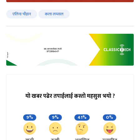
एलिना चौहान
कला लम्साल
यो खबर पढेर तपाईलाई कस्तो महसुस भयो ?
9%
9%
41%
0%