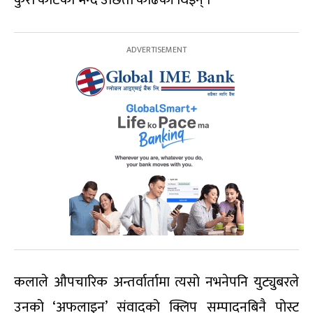
कुरा काटेको भन्दै उछितो काढेकी थिइन् ।
कलाले औपचारिक अन्तर्वार्तामा त्यसो नभनेपनि युट्युबरले
उनको ‘अफलाइन’ संवादको क्लिप सम्पादनबिनै पोस्ट