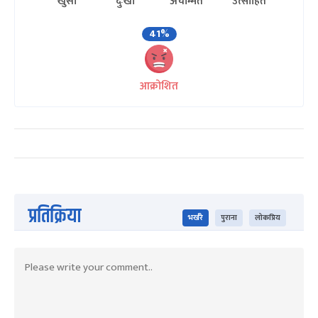
खुसी
दुःखी
अचम्मित
उत्साहित
41%
आक्रोशित
प्रतिक्रिया
भर्खरै
पुराना
लोकप्रिय