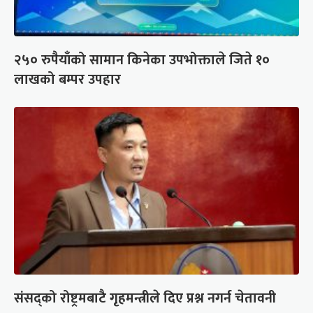
२५० रुपैयाँको सामान किनेका उपभोक्ताले जिते १०
लाखको बम्पर उपहार
संसद्को रोष्ट्रमबाटै गृहमन्त्रीले दिए प्रश्न नगर्न चेतावनी