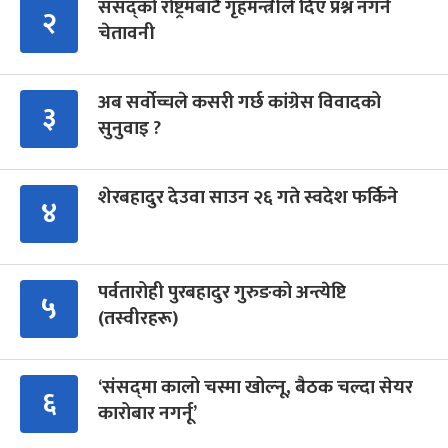
संसद्को रोष्ट्रमबाटै गृहमन्त्रीले दिए प्रश्न नगर्न
२
चेतावनी
अब सर्वोच्चले कसरी गर्छ कांग्रेस विवादको
३
सुनुवाइ ?
शेरबहादुर देउवा साउन २६ गते स्वदेश फर्किने
४
पर्वतारोही पुरबहादुर गुरुङको अन्त्येष्टि
५
(तस्वीरहरू)
‘संसद्‍मा कालो चस्मा खोल्नू, बैठक चल्दा सेयर
६
कारोबार नगर्नू’