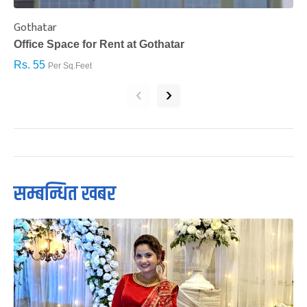
Gothatar
S
Office Space for Rent at Gothatar
H
Rs. 55
R
Per Sq.Feet
‹
›
सम्बन्धित खबर