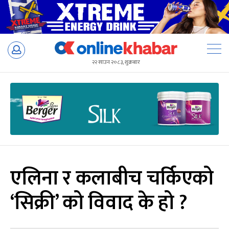
Skip
to
२२ साउन २०८३, शुक्रबार
content
एलिना र कलाबीच चर्किएको
‘सिक्री’ को विवाद के हो ?