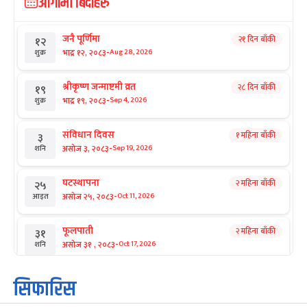
आगामी बिदाहरु
जनै पूर्णिमा
२१ दिन बाँकी
१२
-
भाद्र १२, २०८३
Aug 28, 2026
शुक्र
श्रीकृष्ण जन्माष्टमी व्रत
२८ दिन बाँकी
१९
-
भाद्र १९, २०८३
Sep 4, 2026
शुक्र
संविधान दिवस
१ महिना बाँकी
३
-
असोज ३, २०८३
Sep 19, 2026
शनि
घटस्थापना
२ महिना बाँकी
२५
-
असोज २५, २०८३
Oct 11, 2026
आइत
फूलपाती
२ महिना बाँकी
३१
-
असोज ३१ , २०८३
Oct 17, 2026
शनि
कार्तिक सङ्क्रान्ति
२ महिना बाँकी
१
सिफारिस
-
कार्तिक १, २०८३
Oct 18, 2026
आइत