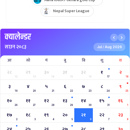
Nepal Super League
क्यालेन्डर
साउन २०८३
Jul
Aug 2026
/
आ
सो
मं
बु
बि
शु
श
२८
२९
३०
३१
३२
१
२
12
13
14
15
16
17
18
३
४
५
६
७
८
९
19
20
21
22
23
24
25
१०
११
१२
१३
१४
१५
१६
26
27
28
29
30
31
1
१७
१८
१९
२०
२१
२२
२३
2
3
4
5
6
7
8
२४
२५
२६
२७
२८
२९
३०