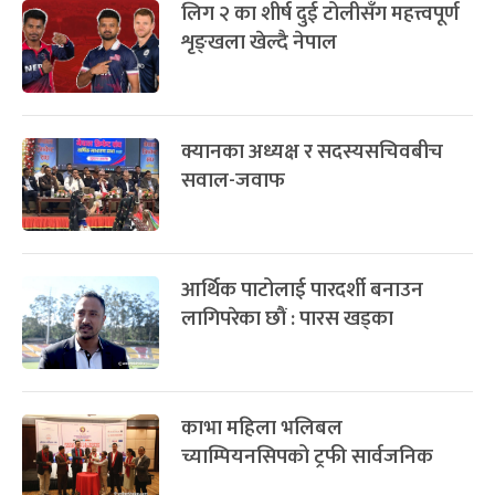
लिग २ का शीर्ष दुई टोलीसँग महत्त्वपूर्ण
शृङ्खला खेल्दै नेपाल
क्यानका अध्यक्ष र सदस्यसचिवबीच
सवाल-जवाफ
आर्थिक पाटोलाई पारदर्शी बनाउन
लागिपरेका छौं : पारस खड्का
काभा महिला भलिबल
च्याम्पियनसिपको ट्रफी सार्वजनिक