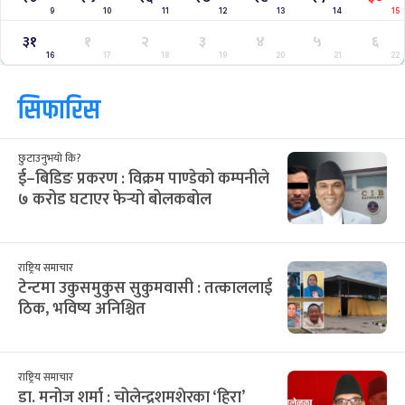
9
10
11
12
13
14
15
३१
१
२
३
४
५
६
16
17
18
19
20
21
22
सिफारिस
छुटाउनुभयो कि?
ई–बिडिङ प्रकरण : विक्रम पाण्डेको कम्पनीले
७ करोड घटाएर फेर्‍यो बोलकबोल
राष्ट्रिय समाचार
टेन्टमा उकुसमुकुस सुकुमवासी : तत्काललाई
ठिक, भविष्य अनिश्चित
राष्ट्रिय समाचार
डा. मनोज शर्मा : चोलेन्द्रशमशेरका ‘हिरा’