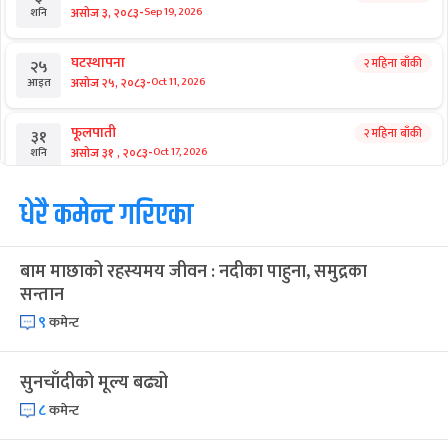
-
असोज ३, २०८३
Sep 19, 2026
शनि
घटस्थापना
२ महिना बाँकी
२५
-
असोज २५, २०८३
Oct 11, 2026
आइत
फूलपाती
२ महिना बाँकी
३१
-
असोज ३१ , २०८३
Oct 17, 2026
शनि
कार्तिक सङ्क्रान्ति
धेरै कमेन्ट गरिएका
२ महिना बाँकी
१
-
कार्तिक १, २०८३
Oct 18, 2026
आइत
बाम माछाको रहस्यमय जीवन : नदीका पाहुना, समुद्रका
महानवमी
२ महिना बाँकी
३
सन्तान
-
कार्तिक ३, २०८३
Oct 20, 2026
मंगल
९
कमेन्ट
विजयादशमी
२ महिना बाँकी
४
-
कार्तिक ४, २०८३
Oct 21, 2026
बुध
सुनचाँदीको मूल्य बढ्यो
८
कमेन्ट
पापा‌ङ्कुशा एकादशी व्रत
२ महिना बाँकी
५
-
कार्तिक ५, २०८३
Oct 22, 2026
बिहि