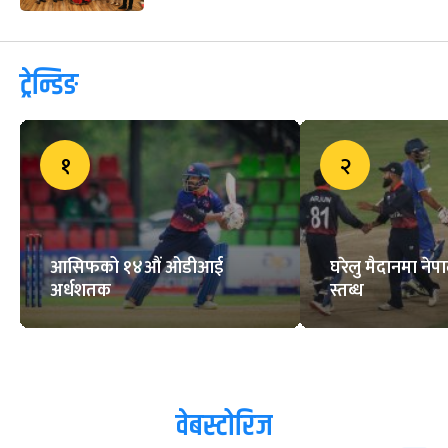
ट्रेन्डिङ
१
२
आसिफको १४औं ओडीआई
घरेलु मैदानमा नेप
अर्धशतक
स्तब्ध
वेबस्टोरिज