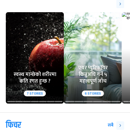
एयर प्युरिफायर
स्वस्थ मान्छेको शरीरमा
किन्नुअघि गर्ने ५
कति रगत हुन्छ ?
महत्त्वपूर्ण जाँच
7
STORIES
6
STORIES
फिचर
सबै