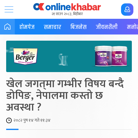
२१ साउन २०८३, बिहीबार
होमपेज
समाचार
बिजनेस
जीवनशैली
मनोर
खेल जगत‍्मा गम्भीर विषय बन्दै
डोपिङ, नेपालमा कस्तो छ
अवस्था ?
२०८२ पुष १४ गते ११:३४