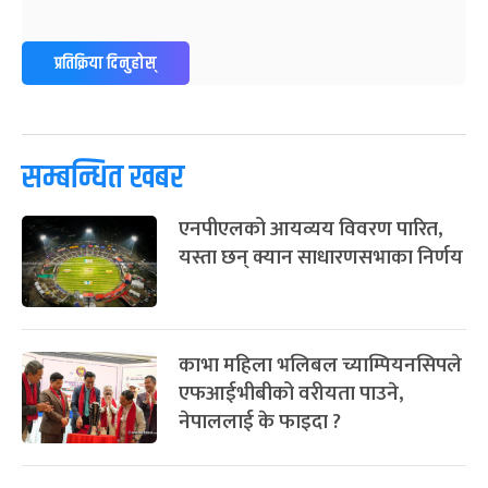
ग्याल्पो ल्होसार
७ महिना बाँकी
२५
प्रतिक्रिया दिनुहोस्
-
फाल्गुन २५, २०८३
Mar 9, 2027
मंगल
पूर्णिमा व्रत
७ महिना बाँकी
७
-
चैत्र ७, २०८३
Mar 21, 2027
आइत
सम्बन्धित खबर
फागुपूर्णिमा
७ महिना बाँकी
८
एनपीएलको आयव्यय विवरण पारित,
-
चैत्र ८, २०८३
Mar 22, 2027
सोम
यस्ता छन् क्यान साधारणसभाका निर्णय
काभा महिला भलिबल च्याम्पियनसिपले
एफआईभीबीको वरीयता पाउने,
नेपाललाई के फाइदा ?