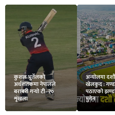
कुशल भुर्तेलको
अन्योलमा दशौँ र
अर्धशतकमा नेपालले
खेलकुद : गण्
बराबरी गर्‍यो टी–२०
पठाएको झण्डा
शृंखला
पुगेन