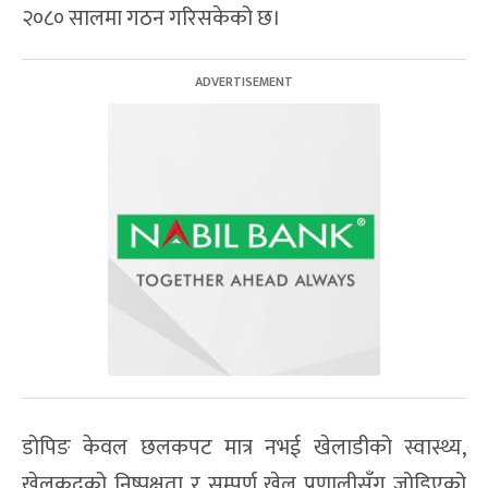
२०८० सालमा गठन गरिसकेको छ।
डोपिङ केवल छलकपट मात्र नभई खेलाडीको स्वास्थ्य,
खेलकुदको निष्पक्षता र सम्पूर्ण खेल प्रणालीसँग जोडिएको