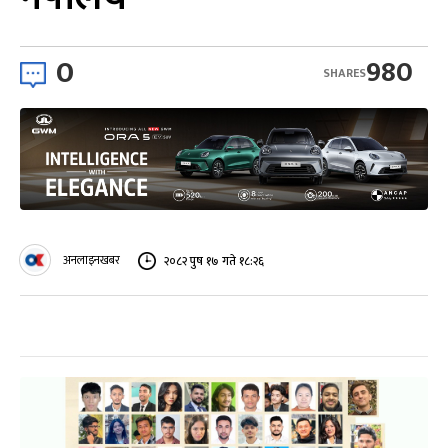
0
980
SHARES
अनलाइनखबर
२०८२ पुष १७ गते १८:२६