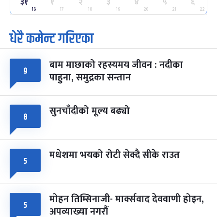
७ महिना बाँकी
२५
३१
१
२
३
४
५
६
-
फाल्गुन २५, २०८३
Mar 9, 2027
मंगल
16
17
18
19
20
21
22
धेरै कमेन्ट गरिएका
पूर्णिमा व्रत
७ महिना बाँकी
७
-
चैत्र ७, २०८३
Mar 21, 2027
आइत
बाम माछाको रहस्यमय जीवन : नदीका
फागुपूर्णिमा
७ महिना बाँकी
८
९
पाहुना, समुद्रका सन्तान
-
चैत्र ८, २०८३
Mar 22, 2027
सोम
सुनचाँदीको मूल्य बढ्यो
८
मधेशमा भयको रोटी सेक्दै सीके राउत
५
मोहन तिम्सिनाजी- मार्क्सवाद देववाणी होइन,
५
अपव्याख्या नगरौं