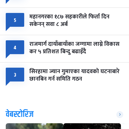
महानगरका १८७ सहकारीले फिर्ता दिन
५
सकेनन् सवा ८ अर्ब
राजमार्ग दायाँबायाँका जग्गामा लाग्ने विकास
४
कर ५ प्रतिशत बिन्दु बढाइँदै
सिरहामा ज्यान गुमाएका यादवको घटनाबारे
३
छानबिन गर्न समिति गठन
वेबस्टोरिज