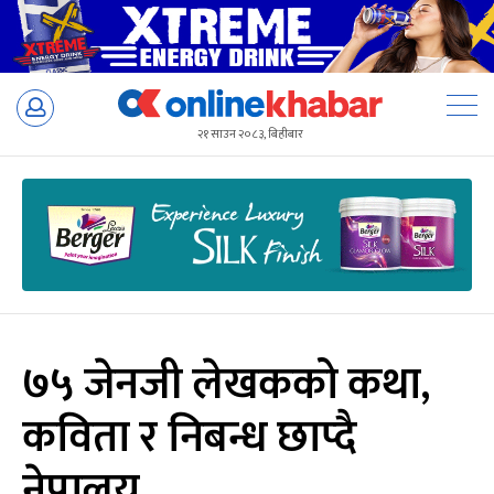
Skip
to
२१ साउन २०८३, बिहीबार
content
७५ जेनजी लेखकको कथा,
कविता र निबन्ध छाप्दै
नेपालय