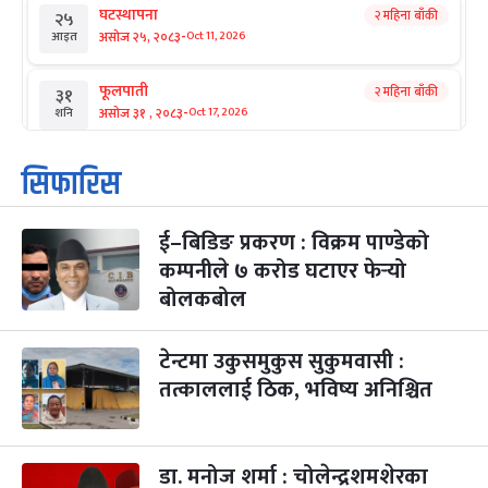
घटस्थापना
२ महिना बाँकी
२५
-
असोज २५, २०८३
Oct 11, 2026
आइत
फूलपाती
२ महिना बाँकी
३१
-
असोज ३१ , २०८३
Oct 17, 2026
शनि
कार्तिक सङ्क्रान्ति
२ महिना बाँकी
१
सिफारिस
-
कार्तिक १, २०८३
Oct 18, 2026
आइत
ई–बिडिङ प्रकरण : विक्रम पाण्डेको
महानवमी
२ महिना बाँकी
३
-
कम्पनीले ७ करोड घटाएर फेर्‍यो
कार्तिक ३, २०८३
Oct 20, 2026
मंगल
बोलकबोल
विजयादशमी
२ महिना बाँकी
४
-
कार्तिक ४, २०८३
Oct 21, 2026
बुध
टेन्टमा उकुसमुकुस सुकुमवासी :
तत्काललाई ठिक, भविष्य अनिश्चित
पापा‌ङ्कुशा एकादशी व्रत
२ महिना बाँकी
५
-
कार्तिक ५, २०८३
Oct 22, 2026
बिहि
डा. मनोज शर्मा : चोलेन्द्रशमशेरका
कुकुर तिहार
३ महिना बाँकी
२२