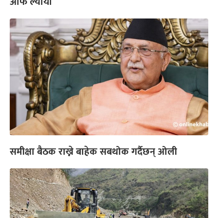
आफैं ल्यायो
समीक्षा बैठक राख्ने बाहेक सबथोक गर्दैछन् ओली