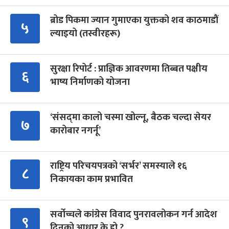
ब्रोड पिकमा ज्यान गुमाएका युक्तको शव काठमाडौं
५
ल्याइयो (तस्वीरहरू)
सुरक्षा रिपोर्ट : प्राज्ञिक आवरणमा तिब्बत पक्षीय
६
भाष्य निर्माणको योजना
‘संसद्‍मा कालो चस्मा खोल्नू, बैठक चल्दा सेयर
७
कारोबार नगर्नू’
राष्ट्रिय परिचयपत्रको ‘सर्भर’ समस्याले १६
८
निकायका काम प्रभावित
सर्वोच्चले कांग्रेस विवाद पुनरावलोकन गर्न आदेश
९
दिनुको आधार के हो ?