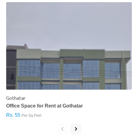
Gothatar
S
Office Space for Rent at Gothatar
H
Rs. 55
R
Per Sq.Feet
‹
›