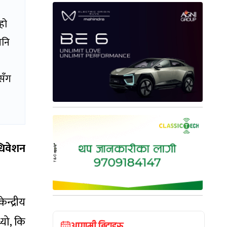
हो
पनि
सँग
धिवेशन
न्द्रीय
्यो, कि