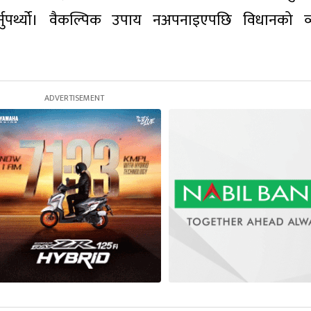
र्नुपर्थ्यो। वैकल्पिक उपाय नअपनाइएपछि विधानको व्