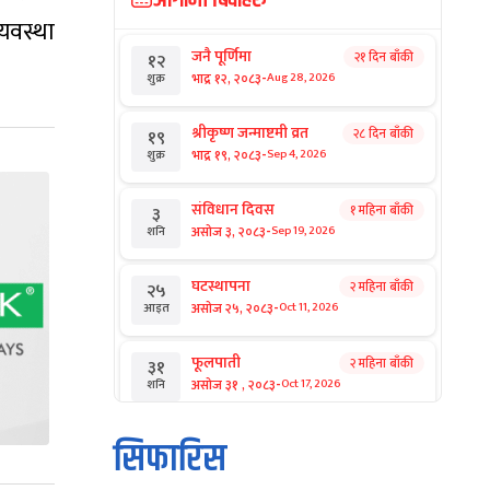
आगामी बिदाहरु
यवस्था
जनै पूर्णिमा
२१ दिन बाँकी
१२
-
भाद्र १२, २०८३
Aug 28, 2026
शुक्र
श्रीकृष्ण जन्माष्टमी व्रत
२८ दिन बाँकी
१९
-
भाद्र १९, २०८३
Sep 4, 2026
शुक्र
संविधान दिवस
१ महिना बाँकी
३
-
असोज ३, २०८३
Sep 19, 2026
शनि
घटस्थापना
२ महिना बाँकी
२५
-
असोज २५, २०८३
Oct 11, 2026
आइत
फूलपाती
२ महिना बाँकी
३१
-
असोज ३१ , २०८३
Oct 17, 2026
शनि
कार्तिक सङ्क्रान्ति
२ महिना बाँकी
१
सिफारिस
-
कार्तिक १, २०८३
Oct 18, 2026
आइत