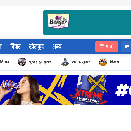
न
विचार
खेलकुद
अन्य
पात्रो
रतिष्ठान
पुरबहादुर गुरुङ
खगेन्द्र सुनार
तिब्बत