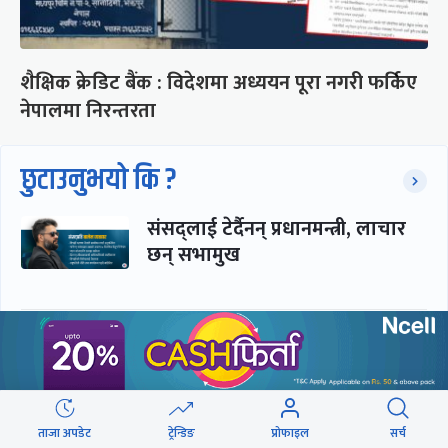
शैक्षिक क्रेडिट बैंक : विदेशमा अध्ययन पूरा नगरी फर्किए
नेपालमा निरन्तरता
छुटाउनुभयो कि ?
संसद्लाई टेर्दैनन् प्रधानमन्त्री, लाचार
छन् सभामुख
‘अस्थायी प्रकृतिको अध्यादेशले ऐनको
व्यवस्था विस्थापित गर्न सक्दैन’
ताजा अपडेट
ट्रेन्डिङ
प्रोफाइल
सर्च
सरकार-प्रसाईं लुकामारी : छिनमै