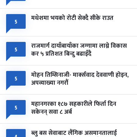
मधेशमा भयको रोटी सेक्दै सीके राउत
५
राजमार्ग दायाँबायाँका जग्गामा लाग्ने विकास
५
कर ५ प्रतिशत बिन्दु बढाइँदै
मोहन तिम्सिनाजी- मार्क्सवाद देववाणी होइन,
५
अपव्याख्या नगरौं
महानगरका १८७ सहकारीले फिर्ता दिन
५
सकेनन् सवा ८ अर्ब
ब्लु बस सेवाबाट लैंगिक असमानतालाई