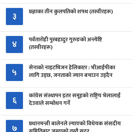
प्रज्ञाका तीन कुलपतिको शपथ (तस्वीरहरू)
३
पर्वतारोही पुरबहादुर गुरुङको अन्त्येष्टि
४
(तस्वीरहरू)
सेनाको नाइटभिजन हेलिकप्टर : भीआईपीका
५
लागि उड्छ, जनताको ज्यान बचाउन उड्दैन
कांग्रेस संस्थापन इतर समूहको राष्ट्रिय भेलालाई
६
देउवाले सम्बोधन गर्ने
प्रधानमन्त्री बालेनले ल्याएको विधेयक संसदीय
७
समितिबाट जस्ताको तस्तै सदर