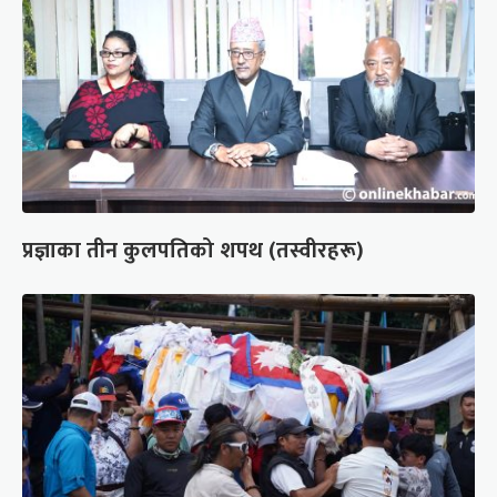
प्रज्ञाका तीन कुलपतिको शपथ (तस्वीरहरू)