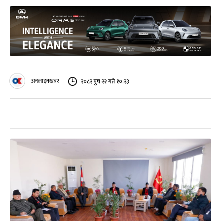
अनलाइनखबर
२०८२ पुष २२ गते १०:२३