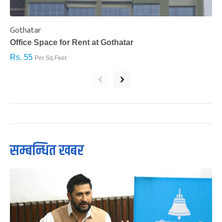
Gothatar
S
Office Space for Rent at Gothatar
H
Rs. 55
R
Per Sq.Feet
‹
›
सम्बन्धित खबर