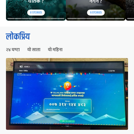
घातक ?
नगर्ने ?
8
STORIES
6
STORIES
लोकप्रिय
२४ घण्टा
यो साता
यो महिना