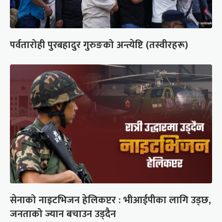
पर्वतारोही पुरबहादुर गुरुङको अन्त्येष्टि (तस्वीरहरू)
सेनाको नाइटभिजन हेलिकप्टर : भीआईपीका लागि उड्छ,
जनताको ज्यान बचाउन उड्दैन