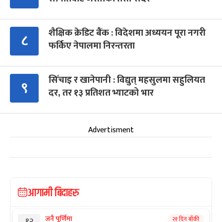
शैक्षिक क्रेडिट बैंक : विदेशमा अध्ययन पूरा नगरी
८
फर्किए नेपालमा निरन्तरता
सिँचाइ र खानेपानी : विद्युत् महसुलमा सहुलियत
९
दर, तर १३ प्रतिशत भ्याटको भार
Advertisment
आगामी बिदाहरु
जनै पूर्णिमा
२१ दिन बाँकी
१२