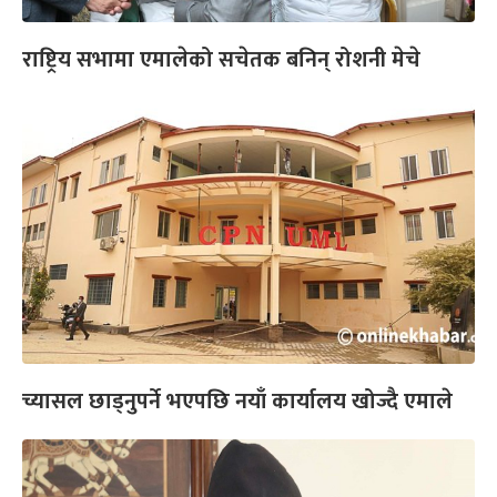
राष्ट्रिय सभामा एमालेको सचेतक बनिन् रोशनी मेचे
च्यासल छाड्नुपर्ने भएपछि नयाँ कार्यालय खोज्दै एमाले