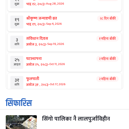
-
भाद्र १२, २०८३
Aug 28, 2026
शुक्र
श्रीकृष्ण जन्माष्टमी व्रत
२८ दिन बाँकी
१९
-
भाद्र १९, २०८३
Sep 4, 2026
शुक्र
संविधान दिवस
१ महिना बाँकी
३
-
असोज ३, २०८३
Sep 19, 2026
शनि
घटस्थापना
२ महिना बाँकी
२५
-
असोज २५, २०८३
Oct 11, 2026
आइत
फूलपाती
२ महिना बाँकी
३१
-
असोज ३१ , २०८३
Oct 17, 2026
शनि
कार्तिक सङ्क्रान्ति
२ महिना बाँकी
१
सिफारिस
-
कार्तिक १, २०८३
Oct 18, 2026
आइत
सिंगो पालिका नै लालपुर्जाविहीन
महानवमी
२ महिना बाँकी
३
-
कार्तिक ३, २०८३
Oct 20, 2026
मंगल