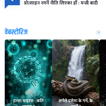
४
प्रोत्साहन नगर्ने नीति लिएका हौं : मन्त्री बादी
वेबस्टोरिज
हान्ता भाइरस : कति
सर्पले डसेमा के गर्ने, के