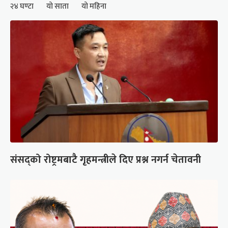
२४ घण्टा
यो साता
यो महिना
संसद्को रोष्ट्रमबाटै गृहमन्त्रीले दिए प्रश्न नगर्न चेतावनी