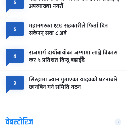
५
अपव्याख्या नगरौं
महानगरका १८७ सहकारीले फिर्ता दिन
५
सकेनन् सवा ८ अर्ब
राजमार्ग दायाँबायाँका जग्गामा लाग्ने विकास
४
कर ५ प्रतिशत बिन्दु बढाइँदै
सिरहामा ज्यान गुमाएका यादवको घटनाबारे
३
छानबिन गर्न समिति गठन
वेबस्टोरिज