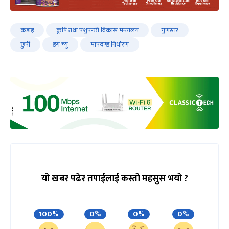
कडाइ
कृषि तथा पशुपन्छी विकास मन्त्रालय
गुणस्तर
छुर्पी
डग च्यु
मापदण्ड निर्धारण
यो खबर पढेर तपाईलाई कस्तो महसुस भयो ?
100%
0%
0%
0%