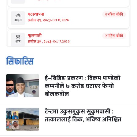
घटस्थापना
२ महिना बाँकी
२५
-
असोज २५, २०८३
Oct 11, 2026
आइत
फूलपाती
२ महिना बाँकी
३१
-
असोज ३१ , २०८३
Oct 17, 2026
शनि
कार्तिक सङ्क्रान्ति
२ महिना बाँकी
१
सिफारिस
-
कार्तिक १, २०८३
Oct 18, 2026
आइत
ई–बिडिङ प्रकरण : विक्रम पाण्डेको
महानवमी
२ महिना बाँकी
३
-
कम्पनीले ७ करोड घटाएर फेर्‍यो
कार्तिक ३, २०८३
Oct 20, 2026
मंगल
बोलकबोल
विजयादशमी
२ महिना बाँकी
४
-
कार्तिक ४, २०८३
Oct 21, 2026
बुध
टेन्टमा उकुसमुकुस सुकुमवासी :
तत्काललाई ठिक, भविष्य अनिश्चित
पापा‌ङ्कुशा एकादशी व्रत
२ महिना बाँकी
५
-
कार्तिक ५, २०८३
Oct 22, 2026
बिहि