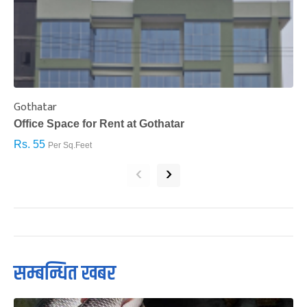
Gothatar
S
Office Space for Rent at Gothatar
H
Rs. 55
R
Per Sq.Feet
‹
›
सम्बन्धित खबर