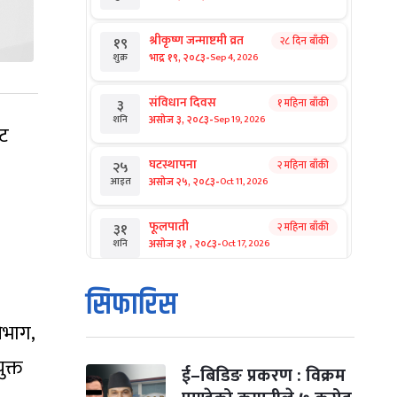
श्रीकृष्ण जन्माष्टमी व्रत
२८ दिन बाँकी
१९
-
भाद्र १९, २०८३
Sep 4, 2026
शुक्र
संविधान दिवस
१ महिना बाँकी
३
-
असोज ३, २०८३
Sep 19, 2026
शनि
इट
घटस्थापना
२ महिना बाँकी
२५
-
असोज २५, २०८३
Oct 11, 2026
आइत
फूलपाती
२ महिना बाँकी
३१
-
असोज ३१ , २०८३
Oct 17, 2026
शनि
कार्तिक सङ्क्रान्ति
२ महिना बाँकी
१
सिफारिस
-
कार्तिक १, २०८३
Oct 18, 2026
आइत
िभाग,
महानवमी
२ महिना बाँकी
३
ुक्त
-
कार्तिक ३, २०८३
Oct 20, 2026
मंगल
ई–बिडिङ प्रकरण : विक्रम