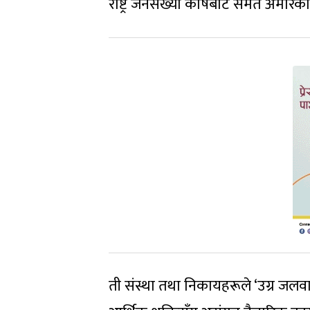
राष्ट्र जनसंख्या कोषबाट समेत अमेरि
ती संस्था तथा निकायहरूले ‘उग्र जलवा