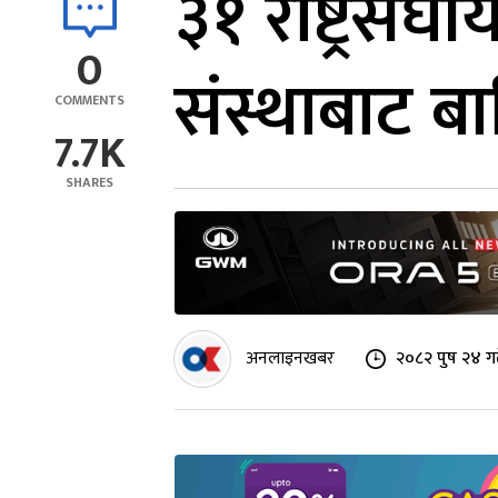
३१ राष्ट्रसंघ
0
संस्थाबाट ब
COMMENTS
7.7K
SHARES
अनलाइनखबर
२०८२ पुष २४ गत