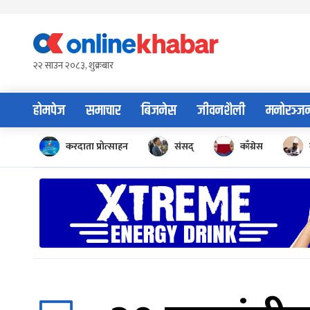
Skip
to
content
२२ साउन २०८३, शुक्रबार
होमपेज
समाचार
बिजनेस
जीवनशैली
मनोरञ्ज
करदाता प्रोत्साहन
संसद्
काँग्रेस