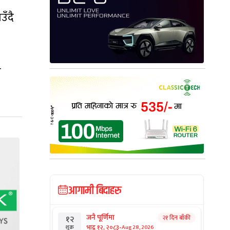
उँदै
ग
आगामी बिदाहरु
जनै पूर्णिमा
२१ दिन बाँकी
१२
-
भाद्र १२, २०८३
Aug 28, 2026
शुक्र