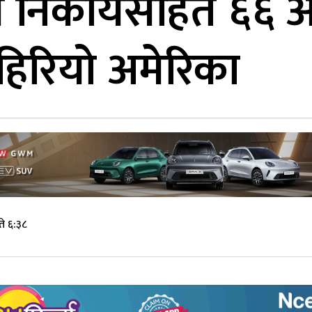
ीय निकायसहित ६६ अन्तर
ाहिरियो अमेरिका
े ६:३८