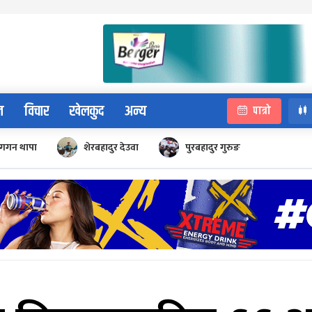
न
विचार
खेलकुद
अन्य
पात्रो
गगन थापा
शेरबहादुर देउवा
पुरबहादुर गुरुङ