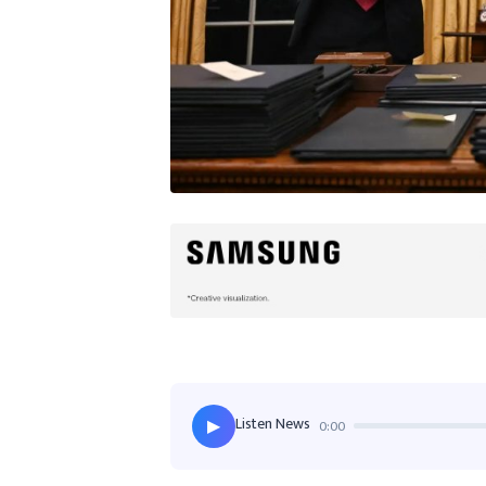
Listen News
0:00
▶