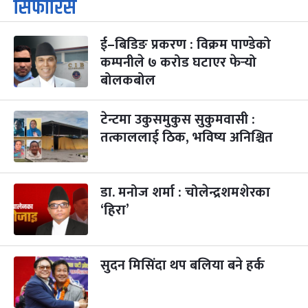
सिफारिस
-
कार्तिक १, २०८३
Oct 18, 2026
आइत
ई–बिडिङ प्रकरण : विक्रम पाण्डेको
महानवमी
२ महिना बाँकी
३
-
कम्पनीले ७ करोड घटाएर फेर्‍यो
कार्तिक ३, २०८३
Oct 20, 2026
मंगल
बोलकबोल
विजयादशमी
२ महिना बाँकी
४
-
कार्तिक ४, २०८३
Oct 21, 2026
बुध
टेन्टमा उकुसमुकुस सुकुमवासी :
तत्काललाई ठिक, भविष्य अनिश्चित
पापा‌ङ्कुशा एकादशी व्रत
२ महिना बाँकी
५
-
कार्तिक ५, २०८३
Oct 22, 2026
बिहि
डा. मनोज शर्मा : चोलेन्द्रशमशेरका
कुकुर तिहार
३ महिना बाँकी
२२
-
कार्तिक २२, २०८३
Nov 8, 2026
आइत
‘हिरा’
गाई पूजा
३ महिना बाँकी
२३
-
कार्तिक २३, २०८३
Nov 9, 2026
सोम
सुदन मिसिंदा थप बलिया बने हर्क
गोरुपुजा
३ महिना बाँकी
२४
-
कार्तिक २४, २०८३
Nov 10, 2026
मंगल