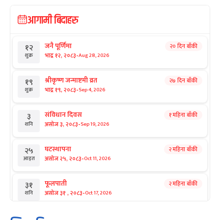
आगामी बिदाहरु
जनै पूर्णिमा
२० दिन बाँकी
१२
-
भाद्र १२, २०८३
Aug 28, 2026
शुक्र
श्रीकृष्ण जन्माष्टमी व्रत
२७ दिन बाँकी
१९
-
भाद्र १९, २०८३
Sep 4, 2026
शुक्र
संविधान दिवस
१ महिना बाँकी
३
-
असोज ३, २०८३
Sep 19, 2026
शनि
घटस्थापना
२ महिना बाँकी
२५
-
असोज २५, २०८३
Oct 11, 2026
आइत
फूलपाती
२ महिना बाँकी
३१
-
असोज ३१ , २०८३
Oct 17, 2026
शनि
कार्तिक सङ्क्रान्ति
२ महिना बाँकी
१