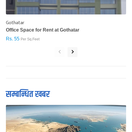
Gothatar
S
Office Space for Rent at Gothatar
H
Rs. 55
R
Per Sq.Feet
‹
›
सम्बन्धित खबर