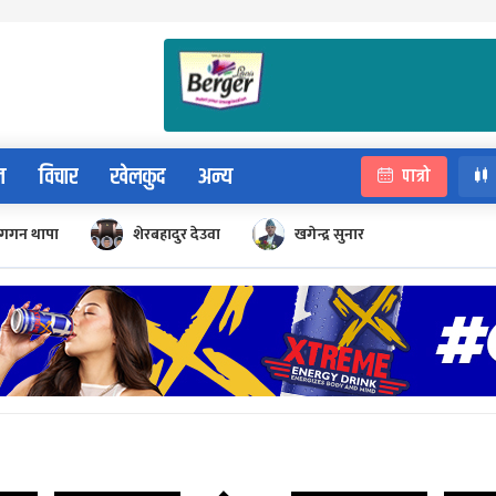
न
विचार
खेलकुद
अन्य
पात्रो
गगन थापा
शेरबहादुर देउवा
खगेन्द्र सुनार