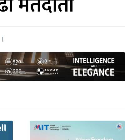
ढी मतदाता
 ।