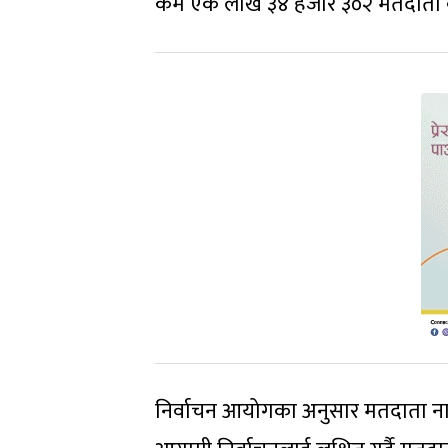
कम एक लाख ३४ हजार ३०२ मतदाता 
निर्वाचन आयोगका अनुसार मतदाता नाम