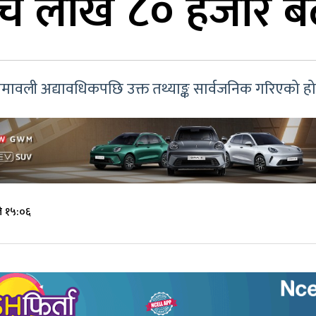
ाँच लाख ८० हजार ब
ावली अद्यावधिकपछि उक्त तथ्याङ्क सार्वजनिक गरिएको हो
े १५:०६