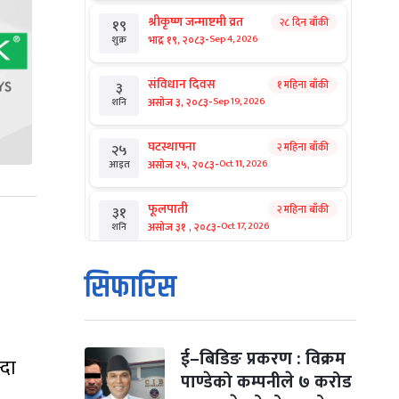
श्रीकृष्ण जन्माष्टमी व्रत
२८ दिन बाँकी
१९
-
भाद्र १९, २०८३
Sep 4, 2026
शुक्र
संविधान दिवस
१ महिना बाँकी
३
-
असोज ३, २०८३
Sep 19, 2026
शनि
घटस्थापना
२ महिना बाँकी
२५
-
असोज २५, २०८३
Oct 11, 2026
आइत
फूलपाती
२ महिना बाँकी
३१
-
असोज ३१ , २०८३
Oct 17, 2026
शनि
कार्तिक सङ्क्रान्ति
२ महिना बाँकी
१
सिफारिस
-
कार्तिक १, २०८३
Oct 18, 2026
आइत
महानवमी
२ महिना बाँकी
३
-
कार्तिक ३, २०८३
Oct 20, 2026
मंगल
ई–बिडिङ प्रकरण : विक्रम
्दा
पाण्डेको कम्पनीले ७ करोड
विजयादशमी
२ महिना बाँकी