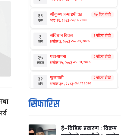
श्रीकृष्ण जन्माष्टमी व्रत
२७ दिन बाँकी
१९
-
भाद्र १९, २०८३
Sep 4, 2026
शुक्र
संविधान दिवस
१ महिना बाँकी
३
-
असोज ३, २०८३
Sep 19, 2026
शनि
घटस्थापना
२ महिना बाँकी
२५
-
असोज २५, २०८३
Oct 11, 2026
आइत
फूलपाती
२ महिना बाँकी
३१
-
असोज ३१ , २०८३
Oct 17, 2026
शनि
कार्तिक सङ्क्रान्ति
२ महिना बाँकी
१
 तथा
सिफारिस
-
कार्तिक १, २०८३
Oct 18, 2026
आइत
र्य
महानवमी
२ महिना बाँकी
३
-
कार्तिक ३, २०८३
Oct 20, 2026
मंगल
ई–बिडिङ प्रकरण : विक्रम