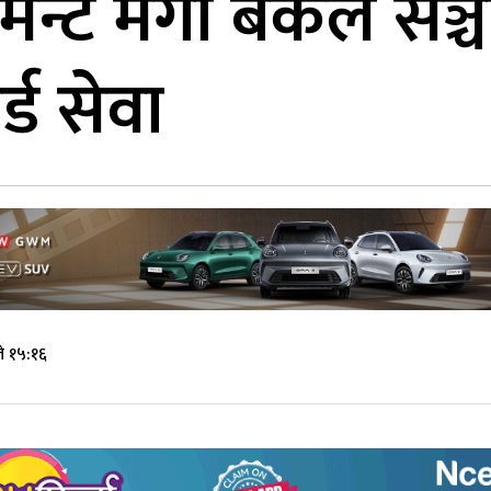
टमेन्ट मेगा बैंकले सञ
्ड सेवा
े १५:१६