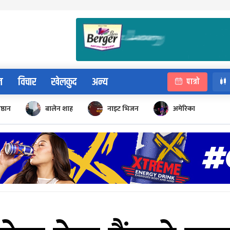
न
विचार
खेलकुद
अन्य
पात्रो
िष्ठान
बालेन शाह
नाइट भिजन
अमेरिका