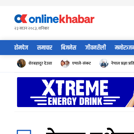
Skip
to
content
२३ साउन २०८३, शनिबार
होमपेज
समाचार
बिजनेस
जीवनशैली
मनोरञ्ज
शेरबहादुर देउवा
एमाले-संकट
नेपाल प्रज्ञा प्रत