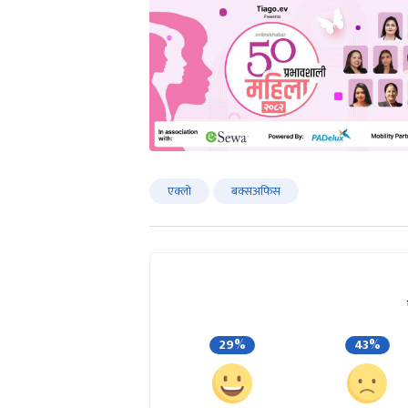
एक्लो
बक्सअफिस
29%
43%