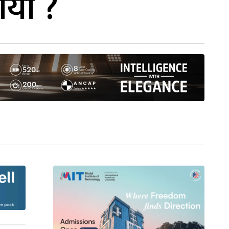
ायो ?