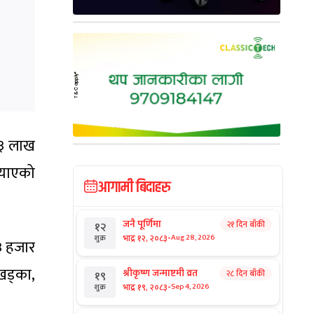
 ४३ लाख
्याएको
आगामी बिदाहरु
जनै पूर्णिमा
२१ दिन बाँकी
१२
-
भाद्र १२, २०८३
Aug 28, 2026
शुक्र
३ हजार
खड्का,
श्रीकृष्ण जन्माष्टमी व्रत
२८ दिन बाँकी
१९
-
भाद्र १९, २०८३
Sep 4, 2026
शुक्र