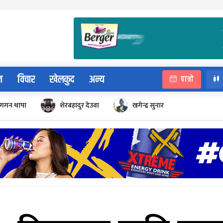
न
विचार
खेलकुद
अन्य
पात्रो
गगन थापा
शेरबहादुर देउवा
खगेन्द्र सुनार