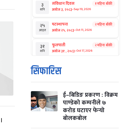
संविधान दिवस
१ महिना बाँकी
३
-
असोज ३, २०८३
Sep 19, 2026
शनि
घटस्थापना
२ महिना बाँकी
२५
-
असोज २५, २०८३
Oct 11, 2026
आइत
फूलपाती
२ महिना बाँकी
३१
-
असोज ३१ , २०८३
Oct 17, 2026
शनि
कार्तिक सङ्क्रान्ति
२ महिना बाँकी
१
सिफारिस
-
कार्तिक १, २०८३
Oct 18, 2026
आइत
महानवमी
२ महिना बाँकी
३
-
कार्तिक ३, २०८३
Oct 20, 2026
मंगल
ई–बिडिङ प्रकरण : विक्रम
पाण्डेको कम्पनीले ७
विजयादशमी
२ महिना बाँकी
४
करोड घटाएर फेर्‍यो
-
कार्तिक ४, २०८३
Oct 21, 2026
बुध
बोलकबोल
 ।
पापा‌ङ्कुशा एकादशी व्रत
२ महिना बाँकी
५