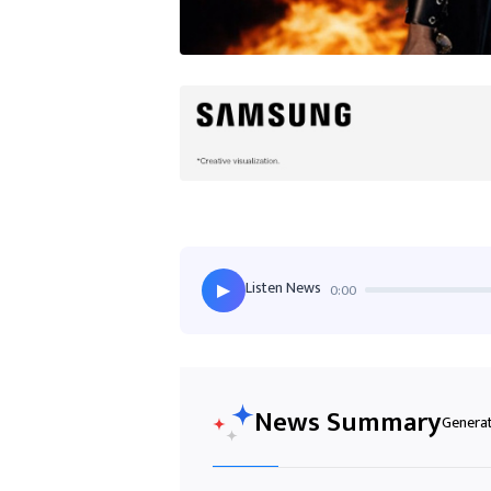
Listen News
0:00
▶
News Summary
Generat