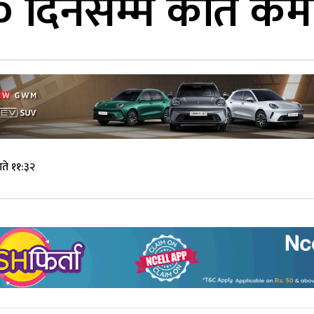
१० दिनसम्म कति कम
ते ११:३२