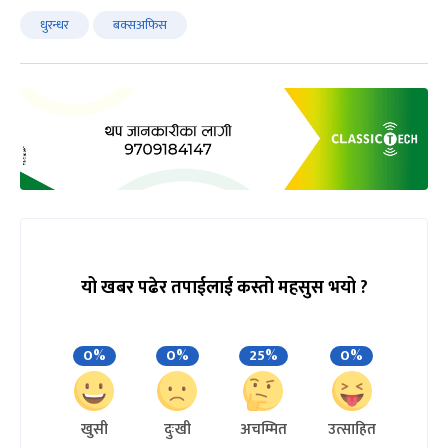
धुरन्धर
बक्सअफिस
यो खबर पढेर तपाईलाई कस्तो महसुस भयो ?
0%
0%
25%
0%
खुसी
दुःखी
अचम्मित
उत्साहित