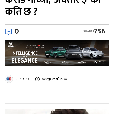
कति छ ?
0
756
SHARES
अनलाइनखबर
२०८२ पुष २८ गते १६:१०