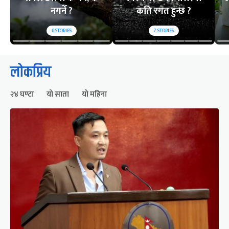
नगर्ने ?
कति रगत हुन्छ ?
6
STORIES
7
STORIES
लोकप्रिय
२४ घण्टा
यो साता
यो महिना