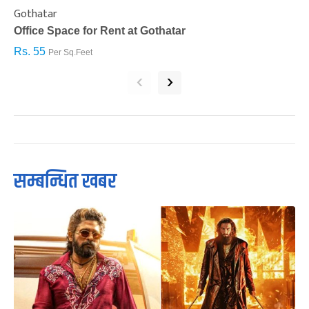
Gothatar
S
Office Space for Rent at Gothatar
H
Rs. 55
R
Per Sq.Feet
‹
›
सम्बन्धित खबर