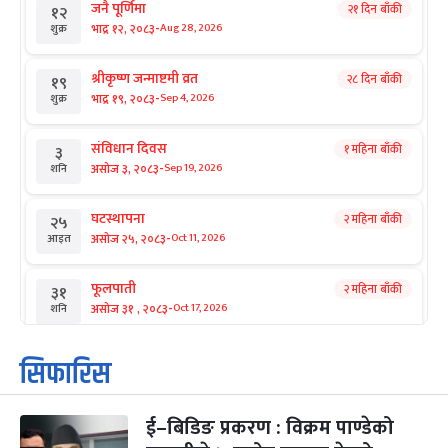
जनै पूर्णिमा
२१ दिन बाँकी
१२
-
भाद्र १२, २०८३
Aug 28, 2026
शुक्र
श्रीकृष्ण जन्माष्टमी व्रत
२८ दिन बाँकी
१९
-
भाद्र १९, २०८३
Sep 4, 2026
शुक्र
संविधान दिवस
१ महिना बाँकी
३
-
असोज ३, २०८३
Sep 19, 2026
शनि
घटस्थापना
२ महिना बाँकी
२५
-
असोज २५, २०८३
Oct 11, 2026
आइत
फूलपाती
२ महिना बाँकी
३१
-
असोज ३१ , २०८३
Oct 17, 2026
शनि
कार्तिक सङ्क्रान्ति
२ महिना बाँकी
१
सिफारिस
-
कार्तिक १, २०८३
Oct 18, 2026
आइत
ई–बिडिङ प्रकरण : विक्रम पाण्डेको
महानवमी
२ महिना बाँकी
३