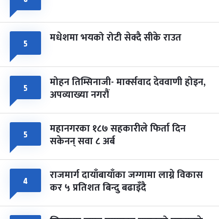
मधेशमा भयको रोटी सेक्दै सीके राउत
५
मोहन तिम्सिनाजी- मार्क्सवाद देववाणी होइन,
५
अपव्याख्या नगरौं
महानगरका १८७ सहकारीले फिर्ता दिन
५
सकेनन् सवा ८ अर्ब
राजमार्ग दायाँबायाँका जग्गामा लाग्ने विकास
४
कर ५ प्रतिशत बिन्दु बढाइँदै