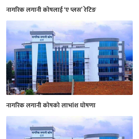
नागरिक लगानी कोषलाई ‘ए प्लस’ रेटिङ
नागरिक लगानी कोषको लाभांश घोषणा