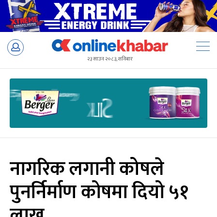
Skip
to
२३ साउन २०८३, शनिबार
content
नागरिक लगानी कोषले
पुनर्निर्माण कोषमा दियो ५१
लाख