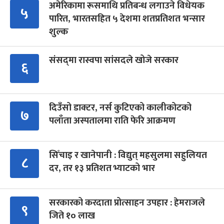
अमेरिकामा रूसमाथि प्रतिबन्ध लगाउने विधेयक
५
पारित, भारतसहित ५ देशमा शतप्रतिशत भन्सार
शुल्क
संसद्‍मा रास्वपा सांसदले खोजे सरकार
६
दिउँसो डाक्टर, नर्स कुटिएको कालीकोटको
७
पलाँता अस्पतालमा राति फेरि आक्रमण
सिँचाइ र खानेपानी : विद्युत् महसुलमा सहुलियत
८
दर, तर १३ प्रतिशत भ्याटको भार
सरकारको करदाता प्रोत्साहन उपहार : हेमराजले
९
जिते १० लाख