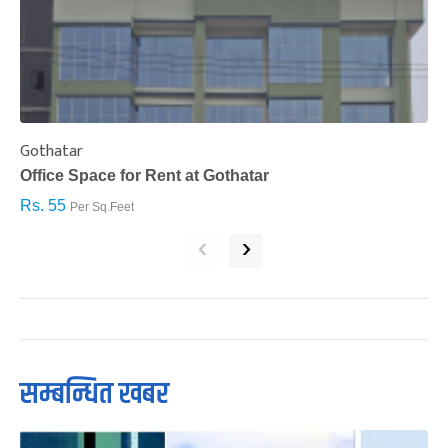
Gothatar
S
Office Space for Rent at Gothatar
H
Rs. 55
R
Per Sq.Feet
‹
›
सम्बन्धित खबर