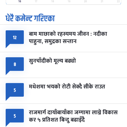
-
फाल्गुन २५, २०८३
Mar 9, 2027
मंगल
16
17
18
19
20
21
22
धेरै कमेन्ट गरिएका
पूर्णिमा व्रत
७ महिना बाँकी
७
-
चैत्र ७, २०८३
Mar 21, 2027
आइत
बाम माछाको रहस्यमय जीवन : नदीका
फागुपूर्णिमा
७ महिना बाँकी
८
१२
पाहुना, समुद्रका सन्तान
-
चैत्र ८, २०८३
Mar 22, 2027
सोम
सुनचाँदीको मूल्य बढ्यो
८
मधेशमा भयको रोटी सेक्दै सीके राउत
५
राजमार्ग दायाँबायाँका जग्गामा लाग्ने विकास
५
कर ५ प्रतिशत बिन्दु बढाइँदै