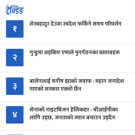
ट्रेन्डिङ
शेरबहादुर देउवा स्वदेश फर्किने समय परिवर्तन
१
गुन्डुमा अड्किए एमाले पुनर्गठनका प्रस्तावहरू
२
बालेनलाई मनीष झाको जवाफ : महान जनादेश
३
पाएको सरकार एक्लो छैन
सेनाको नाइटभिजन हेलिकप्टर : भीआईपीका
४
लागि उड्छ, जनताको ज्यान बचाउन उड्दैन