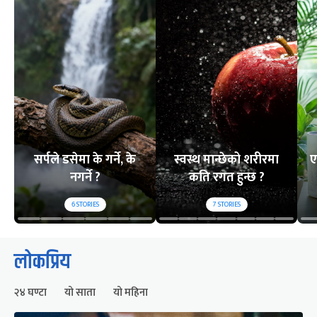
सर्पले डसेमा के गर्ने, के
स्वस्थ मान्छेको शरीरमा
ए
नगर्ने ?
कति रगत हुन्छ ?
6
STORIES
7
STORIES
लोकप्रिय
२४ घण्टा
यो साता
यो महिना