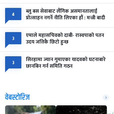
ब्लु बस सेवाबाट लैंगिक असमानतालाई
४
प्रोत्साहन नगर्ने नीति लिएका हौं : मन्त्री बादी
एमाले महासचिवको दाबी- रास्वपाको पतन
३
उदय जत्तिकै छिटो हुन्छ
सिरहामा ज्यान गुमाएका यादवको घटनाबारे
३
छानबिन गर्न समिति गठन
वेबस्टोरिज