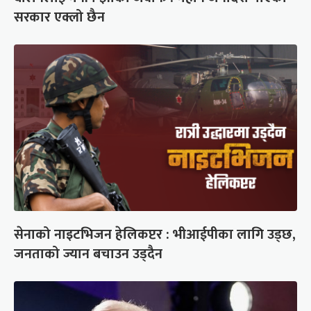
सरकार एक्लो छैन
सेनाको नाइटभिजन हेलिकप्टर : भीआईपीका लागि उड्छ,
जनताको ज्यान बचाउन उड्दैन