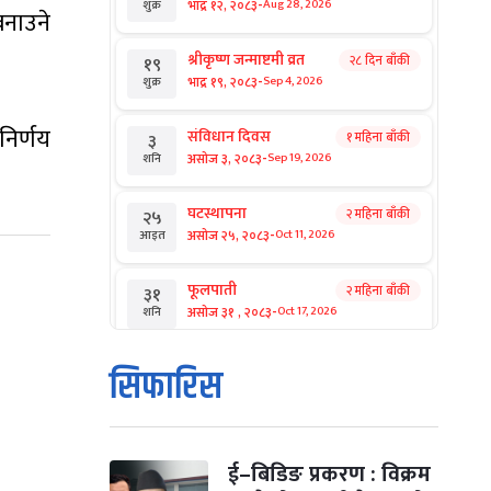
-
भाद्र १२, २०८३
Aug 28, 2026
शुक्र
बनाउने
श्रीकृष्ण जन्माष्टमी व्रत
२८ दिन बाँकी
१९
-
भाद्र १९, २०८३
Sep 4, 2026
शुक्र
निर्णय
संविधान दिवस
१ महिना बाँकी
३
-
असोज ३, २०८३
Sep 19, 2026
शनि
घटस्थापना
२ महिना बाँकी
२५
-
असोज २५, २०८३
Oct 11, 2026
आइत
फूलपाती
२ महिना बाँकी
३१
-
असोज ३१ , २०८३
Oct 17, 2026
शनि
कार्तिक सङ्क्रान्ति
२ महिना बाँकी
१
सिफारिस
-
कार्तिक १, २०८३
Oct 18, 2026
आइत
महानवमी
२ महिना बाँकी
३
-
कार्तिक ३, २०८३
Oct 20, 2026
मंगल
ई–बिडिङ प्रकरण : विक्रम