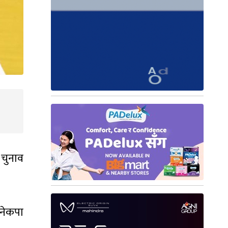
 चुनाव
 नेकपा