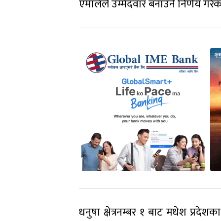
एमालेले उम्मेदवार बनाउने निर्णय गरे
धनुषा क्षेत्रनम्बर १ बाट मधेश प्रदेशक