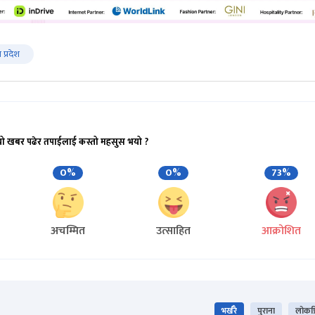
 प्रदेश
यो खबर पढेर तपाईलाई कस्तो महसुस भयो ?
0%
0%
73%
अचम्मित
उत्साहित
आक्रोशित
भर्खरै
पुराना
लोकप्