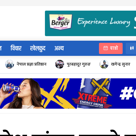
न
विचार
खेलकुद
अन्य
पात्रो
नेपाल प्रज्ञा प्रतिष्ठान
पुरबहादुर गुरुङ
खगेन्द्र सुनार