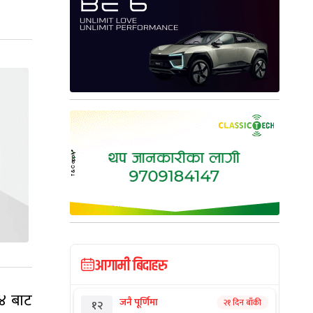
आगामी बिदाहरु
 ४ बाट
जनै पूर्णिमा
२१ दिन बाँकी
१२