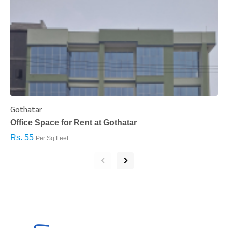
Gothatar
S
Office Space for Rent at Gothatar
H
Rs. 55
R
Per Sq.Feet
‹
›