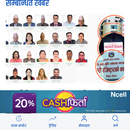
सम्बन्धित खबर
सहकारी नियामक भन्दा अभियन्ता शक्तिशाली,
स्वनियमन नाममा दुरुपयोग ढाकछोप
ताजा अपडेट
ट्रेन्डिङ
प्रोफाइल
सर्च