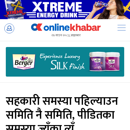
Skip
to
२४ साउन २०८३, आइतबार
content
सहकारी समस्या पहिल्याउन
समिति नै समिति, पीडितका
समस्या ज्युँका त्युँ