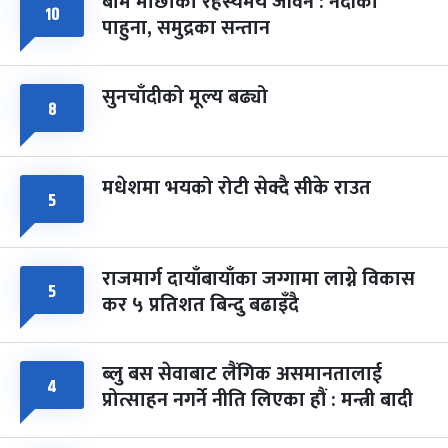
बाम माछाको रहस्यमय जीवन : नदीका
१०
फागुपूर्णिमा
७ महिना बाँकी
८
पाहुना, समुद्रका सन्तान
-
चैत्र ८, २०८३
Mar 22, 2027
सोम
सुनचाँदीको मूल्य बढ्यो
८
मधेशमा भयको रोटी सेक्दै सीके राउत
५
राजमार्ग दायाँबायाँका जग्गामा लाग्ने विकास
५
कर ५ प्रतिशत बिन्दु बढाइँदै
ब्लु बस सेवाबाट लैंगिक असमानतालाई
४
प्रोत्साहन नगर्ने नीति लिएका हौं : मन्त्री बादी