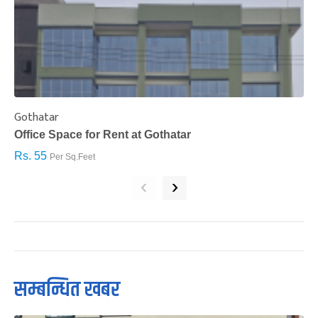
Gothatar
S
Office Space for Rent at Gothatar
H
Rs. 55
R
Per Sq.Feet
‹
›
सम्बन्धित खबर