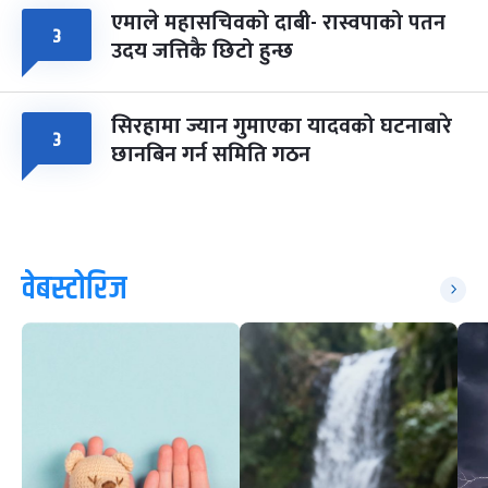
एमाले महासचिवको दाबी- रास्वपाको पतन
३
उदय जत्तिकै छिटो हुन्छ
सिरहामा ज्यान गुमाएका यादवको घटनाबारे
३
छानबिन गर्न समिति गठन
वेबस्टोरिज