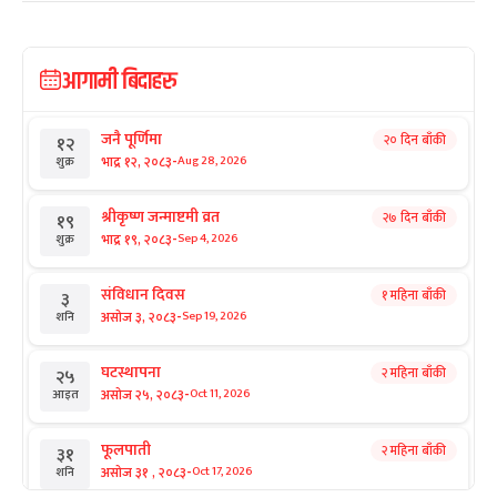
आगामी बिदाहरु
जनै पूर्णिमा
२० दिन बाँकी
१२
-
भाद्र १२, २०८३
Aug 28, 2026
शुक्र
श्रीकृष्ण जन्माष्टमी व्रत
२७ दिन बाँकी
१९
-
भाद्र १९, २०८३
Sep 4, 2026
शुक्र
संविधान दिवस
१ महिना बाँकी
३
-
असोज ३, २०८३
Sep 19, 2026
शनि
घटस्थापना
२ महिना बाँकी
२५
-
असोज २५, २०८३
Oct 11, 2026
आइत
फूलपाती
२ महिना बाँकी
३१
-
असोज ३१ , २०८३
Oct 17, 2026
शनि