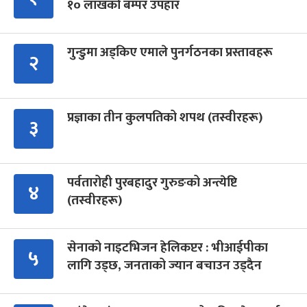
१० लाखको बम्पर उपहार
गुन्डुमा अड्किए एमाले पुनर्गठनका प्रस्तावहरू
२
प्रज्ञाका तीन कुलपतिको शपथ (तस्वीरहरू)
३
पर्वतारोही पुरबहादुर गुरुङको अन्त्येष्टि
४
(तस्वीरहरू)
सेनाको नाइटभिजन हेलिकप्टर : भीआईपीका
५
लागि उड्छ, जनताको ज्यान बचाउन उड्दैन