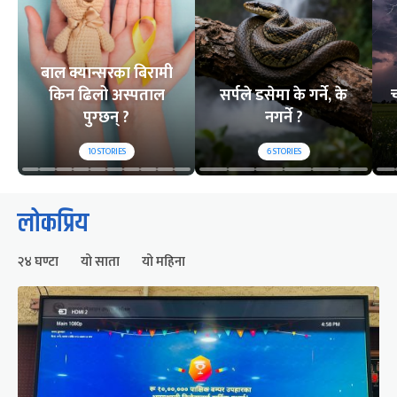
बाल क्यान्सरका बिरामी
किन ढिलो अस्पताल
सर्पले डसेमा के गर्ने, के
च
पुग्छन् ?
नगर्ने ?
10
STORIES
6
STORIES
लोकप्रिय
२४ घण्टा
यो साता
यो महिना