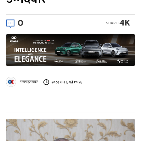
0
4K
SHARES
अनलाइनखबर
२०८२ माघ ६ गते १०:२६