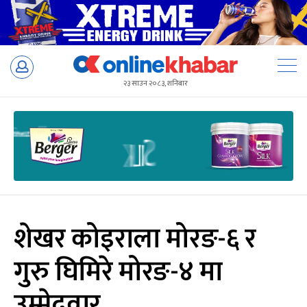
Skip
to
२३ साउन २०८३, शनिबार
content
शेखर कोइराला मोरङ-६ र
गुरु घिमिरे मोरङ-४ मा
उम्मेदवार