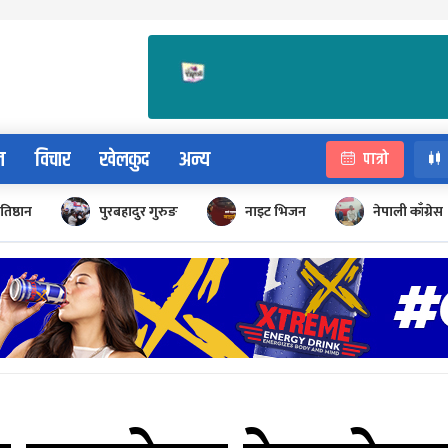
न
विचार
खेलकुद
अन्य
पात्रो
रतिष्ठान
पुरबहादुर गुरुङ
नाइट भिजन
नेपाली काँग्रेस