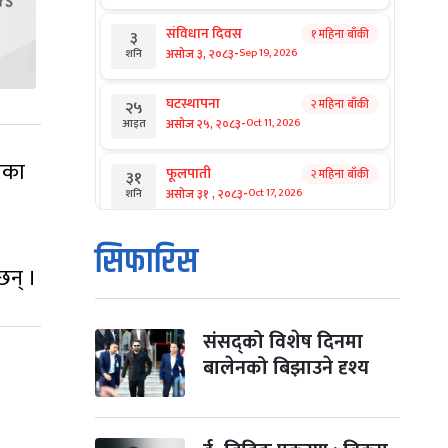
संविधान दिवस
१ महिना बाँकी
३
-
असोज ३, २०८३
Sep 19, 2026
शनि
घटस्थापना
२ महिना बाँकी
२५
-
असोज २५, २०८३
Oct 11, 2026
आइत
ेका
फूलपाती
२ महिना बाँकी
३१
-
असोज ३१ , २०८३
Oct 17, 2026
शनि
कार्तिक सङ्क्रान्ति
२ महिना बाँकी
१
सिफारिस
-
कार्तिक १, २०८३
Oct 18, 2026
आइत
छन् ।
महानवमी
२ महिना बाँकी
३
-
कार्तिक ३, २०८३
Oct 20, 2026
मंगल
संसद्को विशेष दिनमा
बालेनको बिझाउने दृश्य
विजयादशमी
२ महिना बाँकी
४
-
कार्तिक ४, २०८३
Oct 21, 2026
बुध