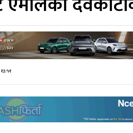
ाट एमालेका देवकोटा
 १३:५१