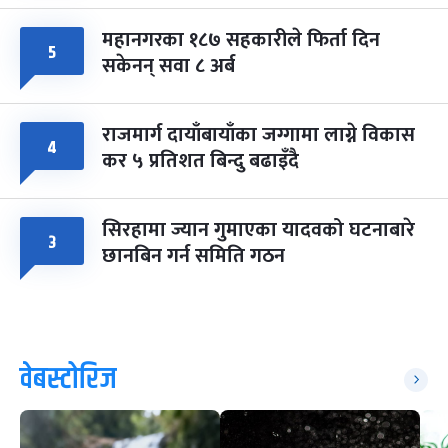
महानगरका १८७ सहकारीले फिर्ता दिन
५
सकेनन् सवा ८ अर्ब
राजमार्ग दायाँबायाँका जग्गामा लाग्ने विकास
४
कर ५ प्रतिशत बिन्दु बढाइँदै
सिरहामा ज्यान गुमाएका यादवको घटनाबारे
३
छानबिन गर्न समिति गठन
वेबस्टोरिज