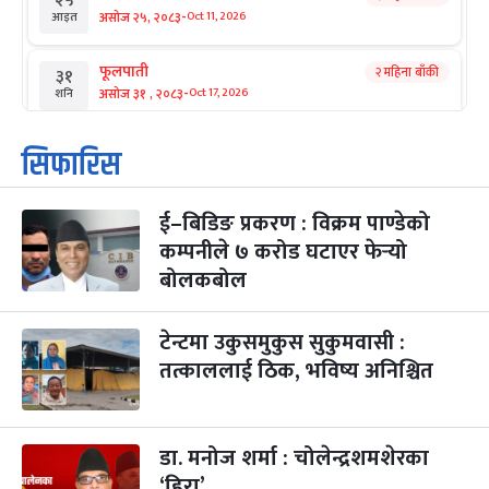
२५
-
असोज २५, २०८३
Oct 11, 2026
आइत
फूलपाती
२ महिना बाँकी
३१
-
असोज ३१ , २०८३
Oct 17, 2026
शनि
कार्तिक सङ्क्रान्ति
२ महिना बाँकी
१
सिफारिस
-
कार्तिक १, २०८३
Oct 18, 2026
आइत
ई–बिडिङ प्रकरण : विक्रम पाण्डेको
महानवमी
२ महिना बाँकी
३
-
कम्पनीले ७ करोड घटाएर फेर्‍यो
कार्तिक ३, २०८३
Oct 20, 2026
मंगल
बोलकबोल
विजयादशमी
२ महिना बाँकी
४
-
कार्तिक ४, २०८३
Oct 21, 2026
बुध
टेन्टमा उकुसमुकुस सुकुमवासी :
तत्काललाई ठिक, भविष्य अनिश्चित
पापा‌ङ्कुशा एकादशी व्रत
२ महिना बाँकी
५
-
कार्तिक ५, २०८३
Oct 22, 2026
बिहि
डा. मनोज शर्मा : चोलेन्द्रशमशेरका
कुकुर तिहार
३ महिना बाँकी
२२
-
कार्तिक २२, २०८३
Nov 8, 2026
आइत
‘हिरा’