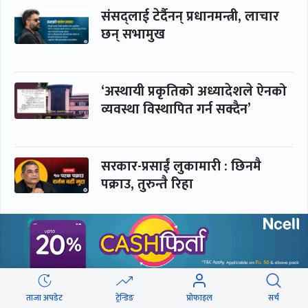
संसद्लाई टेर्दैनन् प्रधानमन्त्री, लाचार
छन् सभामुख
‘अस्थायी प्रकृतिको अध्यादेशले ऐनको
व्यवस्था विस्थापित गर्न सक्दैन’
सरकार-प्रसाईं लुकामारी : छिनमै
पक्राउ, तुरुन्तै रिहा
‘कामचलाउ’ नेतृत्वले थलियो स्वास्थ्य
क्षेत्र
ताजा अपडेट
ट्रेन्डिङ
प्रोफाइल
सर्च