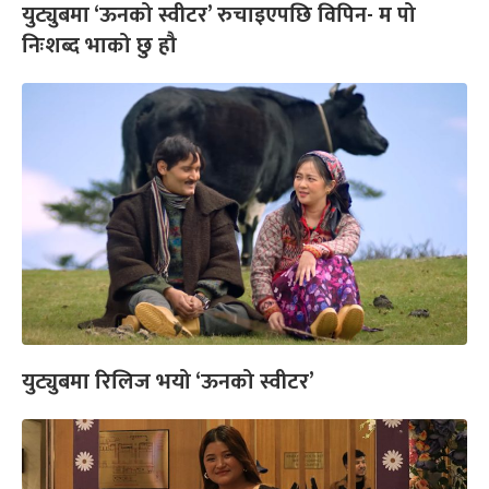
युट्युबमा ‘ऊनको स्वीटर’ रुचाइएपछि विपिन- म पो
निःशब्द भाको छु हौ
युट्युबमा रिलिज भयो ‘ऊनको स्वीटर’