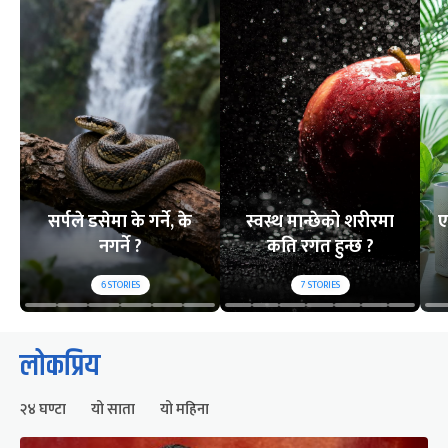
सर्पले डसेमा के गर्ने, के
स्वस्थ मान्छेको शरीरमा
ए
नगर्ने ?
कति रगत हुन्छ ?
6
STORIES
7
STORIES
लोकप्रिय
२४ घण्टा
यो साता
यो महिना