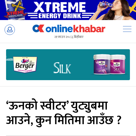
Skip
to
२१ साउन २०८३, बिहीबार
content
‘ऊनको स्वीटर’ युट्युबमा
आउने, कुन मितिमा आउँछ ?