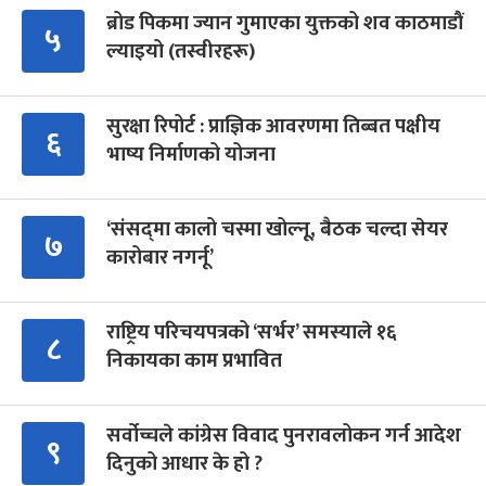
ब्रोड पिकमा ज्यान गुमाएका युक्तको शव काठमाडौं
५
ल्याइयो (तस्वीरहरू)
सुरक्षा रिपोर्ट : प्राज्ञिक आवरणमा तिब्बत पक्षीय
६
भाष्य निर्माणको योजना
‘संसद्‍मा कालो चस्मा खोल्नू, बैठक चल्दा सेयर
७
कारोबार नगर्नू’
राष्ट्रिय परिचयपत्रको ‘सर्भर’ समस्याले १६
८
निकायका काम प्रभावित
सर्वोच्चले कांग्रेस विवाद पुनरावलोकन गर्न आदेश
९
दिनुको आधार के हो ?