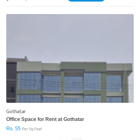
Gothatar
S
Office Space for Rent at Gothatar
H
Rs. 55
R
Per Sq.Feet