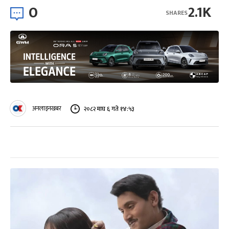
0
2.1K
SHARES
अनलाइनखबर
२०८२ माघ ६ गते १४:५३