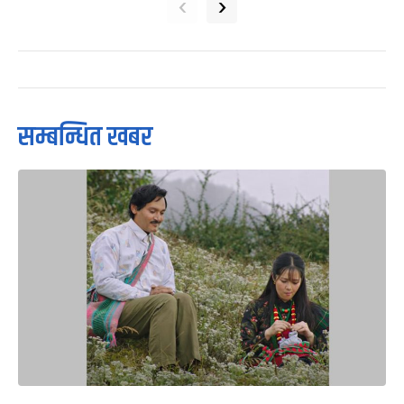
‹
›
सम्बन्धित खबर