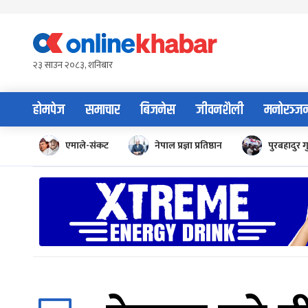
Skip
to
content
२३ साउन २०८३, शनिबार
होमपेज
समाचार
बिजनेस
जीवनशैली
मनोरञ्ज
एमाले-संकट
नेपाल प्रज्ञा प्रतिष्ठान
पुरबहादुर ग