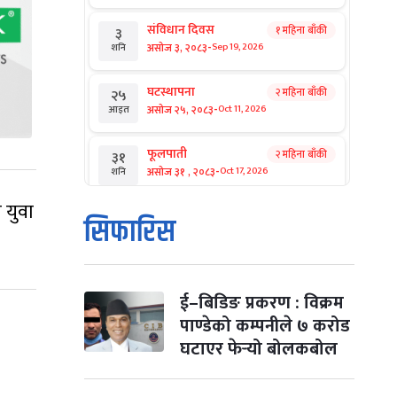
संविधान दिवस
१ महिना बाँकी
३
-
असोज ३, २०८३
Sep 19, 2026
शनि
घटस्थापना
२ महिना बाँकी
२५
-
असोज २५, २०८३
Oct 11, 2026
आइत
फूलपाती
२ महिना बाँकी
३१
-
असोज ३१ , २०८३
Oct 17, 2026
शनि
 युवा
कार्तिक सङ्क्रान्ति
२ महिना बाँकी
१
सिफारिस
-
कार्तिक १, २०८३
Oct 18, 2026
आइत
महानवमी
२ महिना बाँकी
३
-
कार्तिक ३, २०८३
Oct 20, 2026
मंगल
ई–बिडिङ प्रकरण : विक्रम
पाण्डेको कम्पनीले ७ करोड
विजयादशमी
२ महिना बाँकी
४
घटाएर फेर्‍यो बोलकबोल
-
कार्तिक ४, २०८३
Oct 21, 2026
बुध