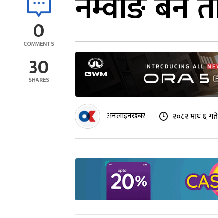
नेम्वाङ बने
0
COMMENTS
30
SHARES
अनलाइनखबर
२०८२ माघ ६ गत