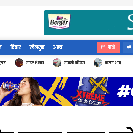
न
विचार
खेलकुद
अन्य
पात्रो
ुरुङ
नाइट भिजन
नेपाली काँग्रेस
बालेन शाह