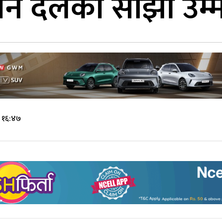
 तीन दलका साझा उम्
े १६:४७