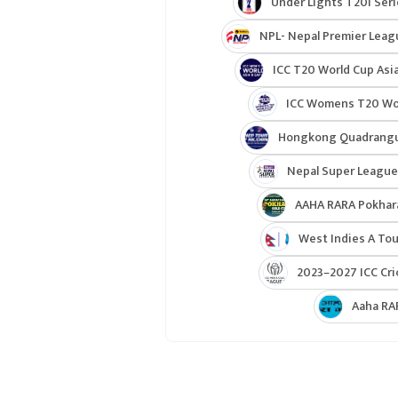
Under Lights T20I Ser
NPL- Nepal Premier Leag
ICC T20 World Cup Asia
ICC Womens T20 Worl
Hongkong Quadrangul
Nepal Super League
AAHA RARA Pokhar
West Indies A Tou
2023–2027 ICC Cri
Aaha RA