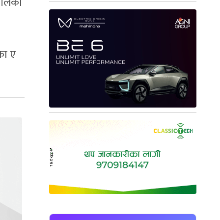
रीलंका
का ए