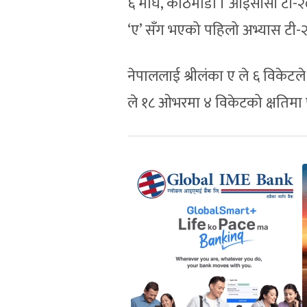
६ माघ, काठमाडौं । आईसीसी टी-२० 
‘ए’ सँग भएको पहिलो अभ्यास टी-२
नेपाललाई श्रीलंका ए ले ६ विकेटले
ले १८ ओभरमा ४ विकेटको क्षतिमा पू