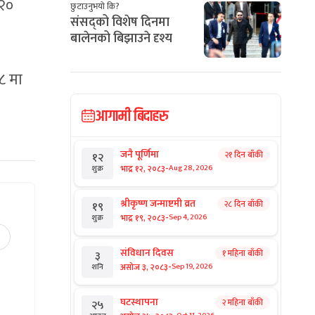
-२०
छुटाउनुभयो कि?
संसद्को विशेष दिनमा
बालेनको बिझाउने दृश्य
 ८ मा
आगामी बिदाहरु
जनै पूर्णिमा
२१ दिन बाँकी
१२
-
भाद्र १२, २०८३
Aug 28, 2026
शुक्र
श्रीकृष्ण जन्माष्टमी व्रत
२८ दिन बाँकी
१९
-
भाद्र १९, २०८३
Sep 4, 2026
शुक्र
संविधान दिवस
१ महिना बाँकी
३
-
असोज ३, २०८३
Sep 19, 2026
शनि
घटस्थापना
२ महिना बाँकी
२५