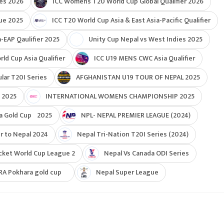
ies 2026
ICC Womens T20 World Cup Global Qualifier 2026
ue 2025
ICC T20 World Cup Asia & East Asia-Pacific Qualifier
-EAP Qaulifier 2025
Unity Cup Nepal vs West Indies 2025
d Cup Asia Qualifier
ICC U19 MENS CWC Asia Qualifier
ar T20I Series
AFGHANISTAN U19 TOUR OF NEPAL 2025
 2025
INTERNATIONAL WOMENS CHAMPIONSHIP 2025
a Gold Cup 2025
NPL- NEPAL PREMIER LEAGUE (2024)
r to Nepal 2024
Nepal Tri-Nation T20I Series (2024)
cket World Cup League 2
Nepal Vs Canada ODI Series
RA Pokhara gold cup
Nepal Super League