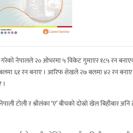
ङ गरेको नेपालले २० ओभरमा ५ विकेट गुमाएर १८५ रन बनाए
लमा ६१ रन बनाए । आरिफ शेखले २७ बलमा ४२ रन बनाए
ए ।
ेपाली टोली र श्रीलंका ‘ए’ बीचको दोस्रो खेल बिहीबार अनि ते