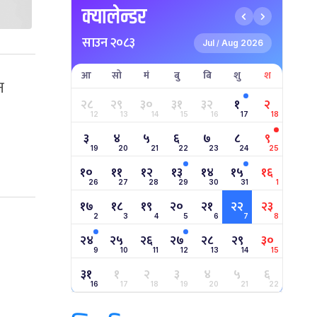
क्यालेन्डर
साउन २०८३
Jul
Aug 2026
/
आ
सो
मं
बु
बि
शु
श
न
२८
२९
३०
३१
३२
१
२
12
13
14
15
16
17
18
३
४
५
६
७
८
९
19
20
21
22
23
24
25
१०
११
१२
१३
१४
१५
१६
26
27
28
29
30
31
1
१७
१८
१९
२०
२१
२२
२३
2
3
4
5
6
7
8
२४
२५
२६
२७
२८
२९
३०
9
10
11
12
13
14
15
३१
१
२
३
४
५
६
16
17
18
19
20
21
22