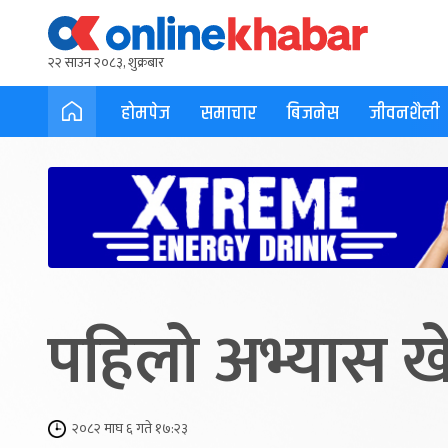
२२ साउन २०८३, शुक्रबार
होमपेज
समाचार
बिजनेस
जीवनशैली
पहिलो अभ्यास खे
२०८२ माघ ६ गते १७:२३