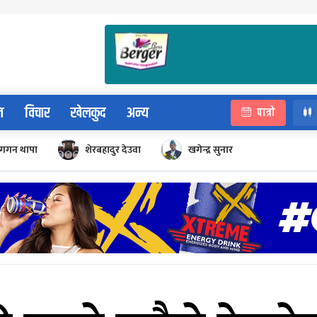
न
विचार
खेलकुद
अन्य
पात्रो
गगन थापा
शेरबहादुर देउवा
खगेन्द्र सुनार