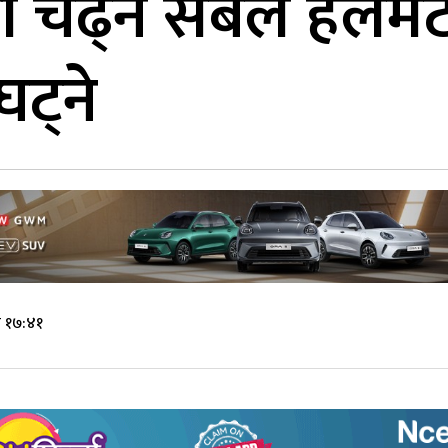
ारी चढ्ने सबैले हेलम
घट्ने
े १७:४१