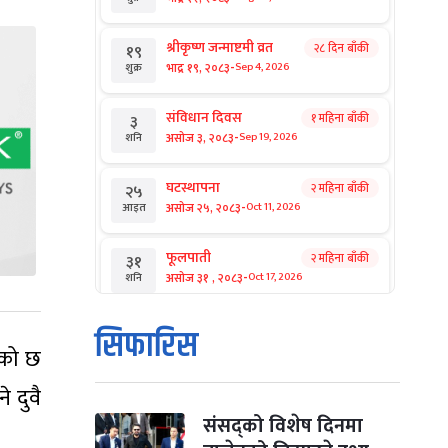
श्रीकृष्ण जन्माष्टमी व्रत
२८ दिन बाँकी
१९
-
भाद्र १९, २०८३
Sep 4, 2026
शुक्र
संविधान दिवस
१ महिना बाँकी
३
-
असोज ३, २०८३
Sep 19, 2026
शनि
घटस्थापना
२ महिना बाँकी
२५
-
असोज २५, २०८३
Oct 11, 2026
आइत
फूलपाती
२ महिना बाँकी
३१
-
असोज ३१ , २०८३
Oct 17, 2026
शनि
कार्तिक सङ्क्रान्ति
२ महिना बाँकी
१
सिफारिस
-
कार्तिक १, २०८३
Oct 18, 2026
आइत
ेको छ
े दुवै
महानवमी
२ महिना बाँकी
३
-
कार्तिक ३, २०८३
Oct 20, 2026
मंगल
संसद्को विशेष दिनमा