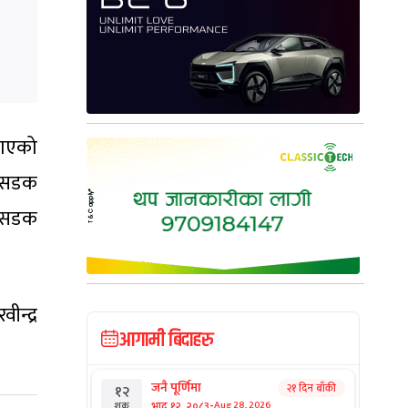
 गएको
ा सडक
न सडक
ीन्द्र
आगामी बिदाहरु
जनै पूर्णिमा
२१ दिन बाँकी
१२
-
भाद्र १२, २०८३
Aug 28, 2026
शुक्र