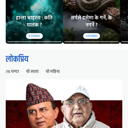
हान्ता भाइरस : कति
सर्पले डसेमा के गर्ने, के
घातक ?
नगर्ने ?
8
STORIES
6
STORIES
लोकप्रिय
२४ घण्टा
यो साता
यो महिना