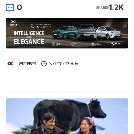
0
1.2K
SHARES
अनलाइनखबर
२०८२ माघ ८ गते १६:१०