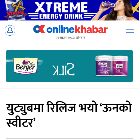
Skip
to
२३ साउन २०८३, शनिबार
content
युट्युबमा रिलिज भयो ‘ऊनको
स्वीटर’