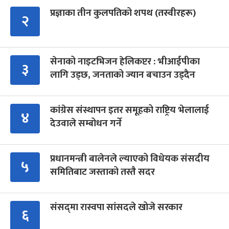
प्रज्ञाका तीन कुलपतिको शपथ (तस्वीरहरू)
२
सेनाको नाइटभिजन हेलिकप्टर : भीआईपीका
३
लागि उड्छ, जनताको ज्यान बचाउन उड्दैन
कांग्रेस संस्थापन इतर समूहको राष्ट्रिय भेलालाई
४
देउवाले सम्बोधन गर्ने
प्रधानमन्त्री बालेनले ल्याएको विधेयक संसदीय
५
समितिबाट जस्ताको तस्तै सदर
संसद्‍मा रास्वपा सांसदले खोजे सरकार
६