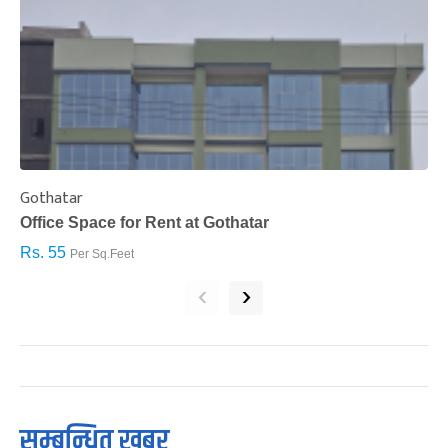
Gothatar
S
Office Space for Rent at Gothatar
H
Rs. 55
R
Per Sq.Feet
‹
›
सम्बन्धित खबर