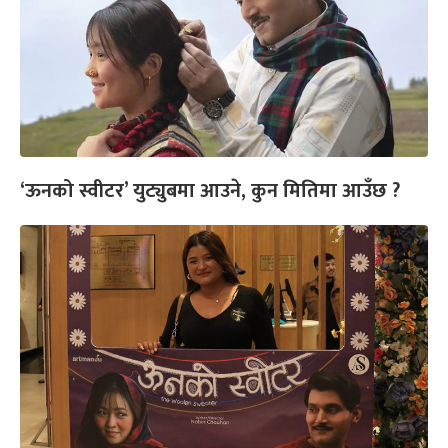
‘ऊनको स्वीटर’ युट्युबमा आउने, कुन मितिमा आउँछ ?