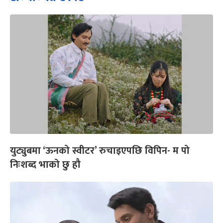
युट्युबमा ‘ऊनको स्वीटर’ रुचाइएपछि विपिन- म पो
निःशब्द भाको छु हौ