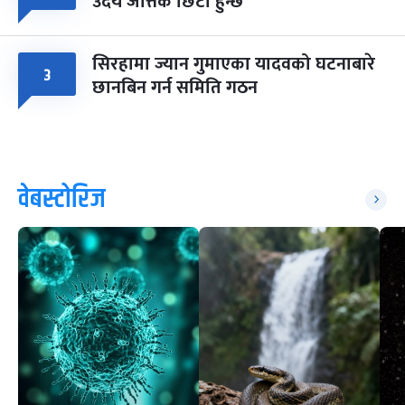
उदय जत्तिकै छिटो हुन्छ
सिरहामा ज्यान गुमाएका यादवको घटनाबारे
३
छानबिन गर्न समिति गठन
वेबस्टोरिज