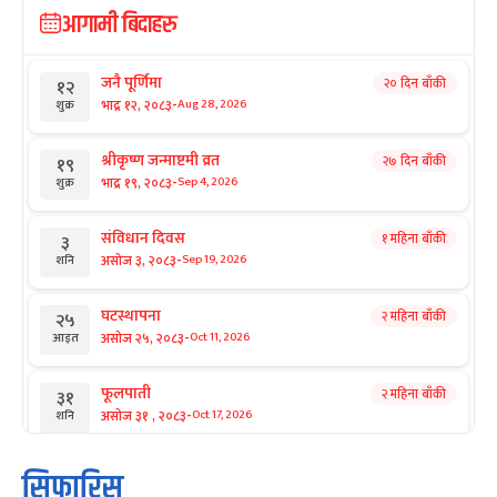
आगामी बिदाहरु
जनै पूर्णिमा
२० दिन बाँकी
१२
-
भाद्र १२, २०८३
Aug 28, 2026
शुक्र
श्रीकृष्ण जन्माष्टमी व्रत
२७ दिन बाँकी
१९
-
भाद्र १९, २०८३
Sep 4, 2026
शुक्र
संविधान दिवस
१ महिना बाँकी
३
-
असोज ३, २०८३
Sep 19, 2026
शनि
घटस्थापना
२ महिना बाँकी
२५
-
असोज २५, २०८३
Oct 11, 2026
आइत
फूलपाती
२ महिना बाँकी
३१
-
असोज ३१ , २०८३
Oct 17, 2026
शनि
कार्तिक सङ्क्रान्ति
२ महिना बाँकी
१
सिफारिस
-
कार्तिक १, २०८३
Oct 18, 2026
आइत