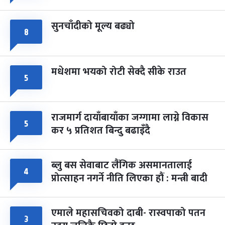
सुनचाँदीको मूल्य बढ्यो
८
मधेशमा भयको रोटी सेक्दै सीके राउत
५
राजमार्ग दायाँबायाँका जग्गामा लाग्ने विकास
५
कर ५ प्रतिशत बिन्दु बढाइँदै
ब्लु बस सेवाबाट लैंगिक असमानतालाई
४
प्रोत्साहन नगर्ने नीति लिएका हौं : मन्त्री बादी
एमाले महासचिवको दाबी- रास्वपाको पतन
३