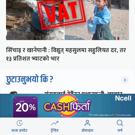
सिँचाइ र खानेपानी : विद्युत् महसुलमा सहुलियत दर, तर
१३ प्रतिशत भ्याटको भार
छुटाउनुभयो कि ?
संसद्लाई टेर्दैनन् प्रधानमन्त्री, लाचार
छन् सभामुख
‘अस्थायी प्रकृतिको अध्यादेशले ऐनको
ताजा अपडेट
ट्रेन्डिङ
प्रोफाइल
सर्च