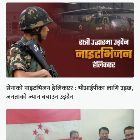
सेनाको नाइटभिजन हेलिकप्टर : भीआईपीका लागि उड्छ,
जनताको ज्यान बचाउन उड्दैन