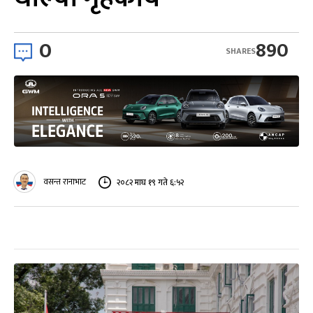
0
890
SHARES
वसन्त रानाभाट
२०८२ माघ १९ गते ६:५२