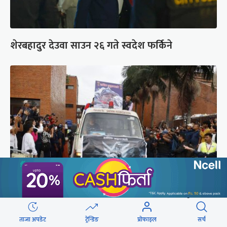
शेरबहादुर देउवा साउन २६ गते स्वदेश फर्किने
ब्रोड पिकमा ज्यान गुमाएका युक्तको शव काठमाडौं
ल्याइयो (तस्वीरहरू)
ताजा अपडेट
ट्रेन्डिङ
प्रोफाइल
सर्च