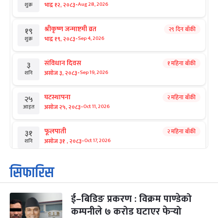
-
भाद्र १२, २०८३
Aug 28, 2026
शुक्र
श्रीकृष्ण जन्माष्टमी व्रत
२९ दिन बाँकी
१९
-
भाद्र १९, २०८३
Sep 4, 2026
शुक्र
संविधान दिवस
१ महिना बाँकी
३
-
असोज ३, २०८३
Sep 19, 2026
शनि
घटस्थापना
२ महिना बाँकी
२५
-
असोज २५, २०८३
Oct 11, 2026
आइत
फूलपाती
२ महिना बाँकी
३१
-
असोज ३१ , २०८३
Oct 17, 2026
शनि
कार्तिक सङ्क्रान्ति
२ महिना बाँकी
१
सिफारिस
-
कार्तिक १, २०८३
Oct 18, 2026
आइत
ई–बिडिङ प्रकरण : विक्रम पाण्डेको
महानवमी
२ महिना बाँकी
३
-
कम्पनीले ७ करोड घटाएर फेर्‍यो
कार्तिक ३, २०८३
Oct 20, 2026
मंगल