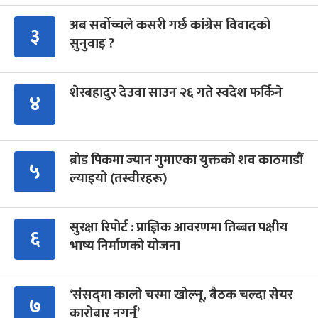
अब सर्वोच्चले कसरी गर्छ कांग्रेस विवादको
३
सुनुवाइ ?
शेरबहादुर देउवा साउन २६ गते स्वदेश फर्किने
४
ब्रोड पिकमा ज्यान गुमाएका युक्तको शव काठमाडौं
५
ल्याइयो (तस्वीरहरू)
सुरक्षा रिपोर्ट : प्राज्ञिक आवरणमा तिब्बत पक्षीय
६
भाष्य निर्माणको योजना
‘संसद्‍मा कालो चस्मा खोल्नू, बैठक चल्दा सेयर
७
कारोबार नगर्नू’