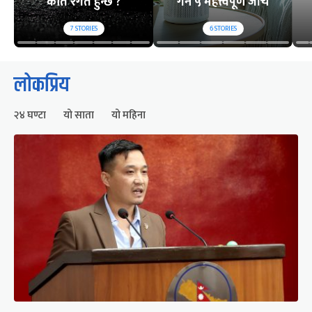
कति रगत हुन्छ ?
गर्ने ५ महत्त्वपूर्ण जाँच
7
STORIES
6
STORIES
लोकप्रिय
२४ घण्टा
यो साता
यो महिना