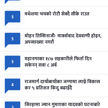
मधेशमा भयको रोटी सेक्दै सीके राउत
५
मोहन तिम्सिनाजी- मार्क्सवाद देववाणी होइन,
५
अपव्याख्या नगरौं
महानगरका १८७ सहकारीले फिर्ता दिन
५
सकेनन् सवा ८ अर्ब
राजमार्ग दायाँबायाँका जग्गामा लाग्ने विकास
४
कर ५ प्रतिशत बिन्दु बढाइँदै
सिरहामा ज्यान गुमाएका यादवको घटनाबारे
३