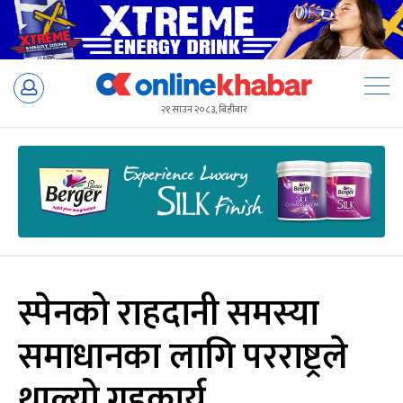
Skip
to
२१ साउन २०८३, बिहीबार
content
स्पेनको राहदानी समस्या
समाधानका लागि परराष्ट्रले
थाल्यो गृहकार्य