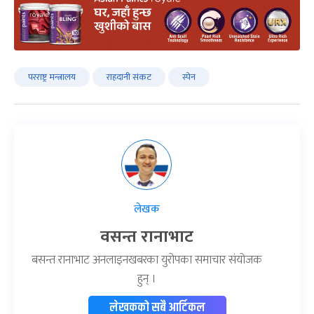
परराष्ट्र मन्त्रालय
राहदानी संकट
स्पेन
लेखक
वसन्त रानाभाट
बसन्त रानाभाट अनलाइनखबरका युरोपका समाचार संयोजक
हुन् ।
लेखकको सबै आर्टिकल