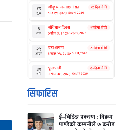
श्रीकृष्ण जन्माष्टमी व्रत
२८ दिन बाँकी
१९
-
भाद्र १९, २०८३
Sep 4, 2026
शुक्र
संविधान दिवस
१ महिना बाँकी
३
-
असोज ३, २०८३
Sep 19, 2026
शनि
घटस्थापना
२ महिना बाँकी
२५
-
असोज २५, २०८३
Oct 11, 2026
आइत
फूलपाती
२ महिना बाँकी
३१
-
असोज ३१ , २०८३
Oct 17, 2026
शनि
कार्तिक सङ्क्रान्ति
२ महिना बाँकी
१
सिफारिस
-
कार्तिक १, २०८३
Oct 18, 2026
आइत
महानवमी
२ महिना बाँकी
३
-
कार्तिक ३, २०८३
Oct 20, 2026
मंगल
ई–बिडिङ प्रकरण : विक्रम
पाण्डेको कम्पनीले ७ करोड
विजयादशमी
२ महिना बाँकी