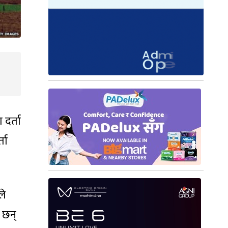
दर्ता
ता
ले
 छन्