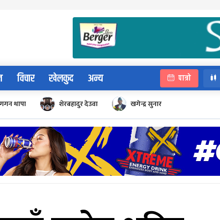
न
विचार
खेलकुद
अन्य
पात्रो
गगन थापा
शेरबहादुर देउवा
खगेन्द्र सुनार