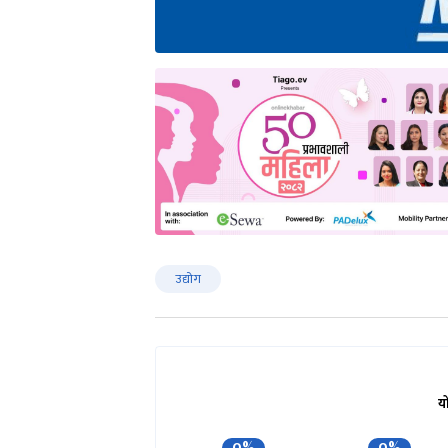
उद्योग
य
0%
0%