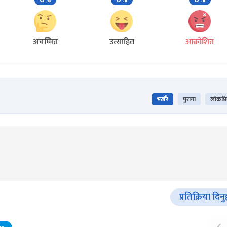
अचम्मित
उत्साहित
आक्रोशित
भर्खरै
पुराना
लोकप्र
प्रतिक्रिया दिनु
‹