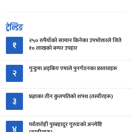
ट्रेन्डिङ
२५० रुपैयाँको सामान किनेका उपभोक्ताले जिते
१
१० लाखको बम्पर उपहार
गुन्डुमा अड्किए एमाले पुनर्गठनका प्रस्तावहरू
२
प्रज्ञाका तीन कुलपतिको शपथ (तस्वीरहरू)
३
पर्वतारोही पुरबहादुर गुरुङको अन्त्येष्टि
४