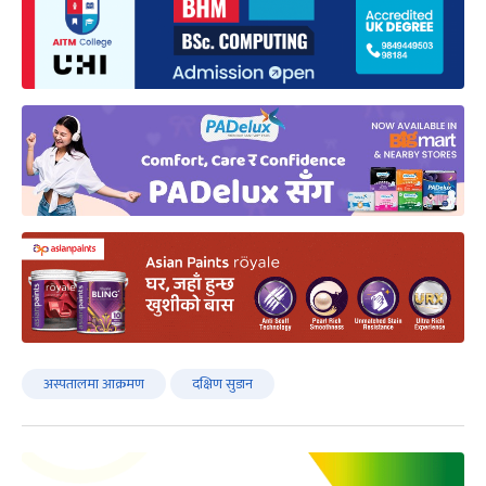
अस्पतालमा आक्रमण
दक्षिण सुडान