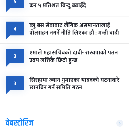
५
कर ५ प्रतिशत बिन्दु बढाइँदै
ब्लु बस सेवाबाट लैंगिक असमानतालाई
४
प्रोत्साहन नगर्ने नीति लिएका हौं : मन्त्री बादी
एमाले महासचिवको दाबी- रास्वपाको पतन
३
उदय जत्तिकै छिटो हुन्छ
सिरहामा ज्यान गुमाएका यादवको घटनाबारे
३
छानबिन गर्न समिति गठन
वेबस्टोरिज