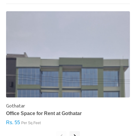
Gothatar
S
Office Space for Rent at Gothatar
H
Rs. 55
R
Per Sq.Feet
‹
›