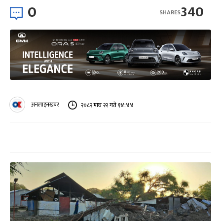
0
340
SHARES
अनलाइनखबर
२०८२ माघ २२ गते १४:४४