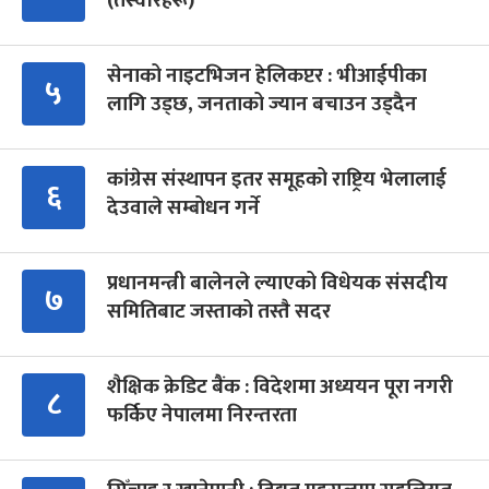
(तस्वीरहरू)
सेनाको नाइटभिजन हेलिकप्टर : भीआईपीका
५
लागि उड्छ, जनताको ज्यान बचाउन उड्दैन
कांग्रेस संस्थापन इतर समूहको राष्ट्रिय भेलालाई
६
देउवाले सम्बोधन गर्ने
प्रधानमन्त्री बालेनले ल्याएको विधेयक संसदीय
७
समितिबाट जस्ताको तस्तै सदर
शैक्षिक क्रेडिट बैंक : विदेशमा अध्ययन पूरा नगरी
८
फर्किए नेपालमा निरन्तरता