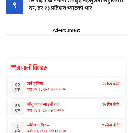
सिँचाइ र खानेपानी : विद्युत् महसुलमा सहुलियत
९
दर, तर १३ प्रतिशत भ्याटको भार
Advertisment
आगामी बिदाहरु
जनै पूर्णिमा
२० दिन बाँकी
१२
-
भाद्र १२, २०८३
Aug 28, 2026
शुक्र
श्रीकृष्ण जन्माष्टमी व्रत
२७ दिन बाँकी
१९
-
भाद्र १९, २०८३
Sep 4, 2026
शुक्र
संविधान दिवस
१ महिना बाँकी
३
-
असोज ३, २०८३
Sep 19, 2026
शनि