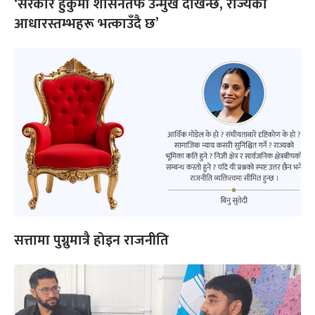
‘सरकार हुकुमी शासनतर्फ उन्मुख देखिन्छ, राज्यका
आधारस्तम्भहरू भत्काउँदै छ’
सत्तामा पुग्नुमात्रै होइन राजनीति