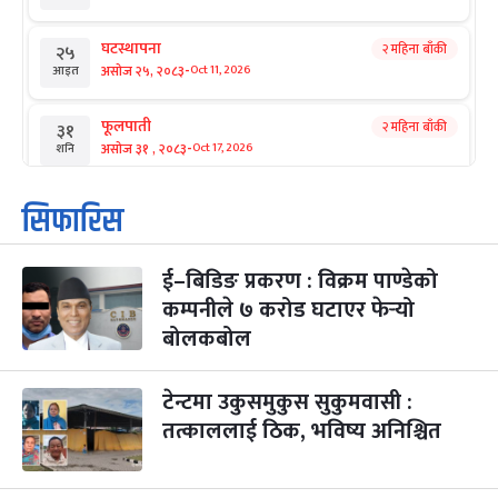
घटस्थापना
२ महिना बाँकी
२५
-
असोज २५, २०८३
Oct 11, 2026
आइत
फूलपाती
२ महिना बाँकी
३१
-
असोज ३१ , २०८३
Oct 17, 2026
शनि
कार्तिक सङ्क्रान्ति
२ महिना बाँकी
१
सिफारिस
-
कार्तिक १, २०८३
Oct 18, 2026
आइत
ई–बिडिङ प्रकरण : विक्रम पाण्डेको
महानवमी
२ महिना बाँकी
३
-
कम्पनीले ७ करोड घटाएर फेर्‍यो
कार्तिक ३, २०८३
Oct 20, 2026
मंगल
बोलकबोल
विजयादशमी
२ महिना बाँकी
४
-
कार्तिक ४, २०८३
Oct 21, 2026
बुध
टेन्टमा उकुसमुकुस सुकुमवासी :
तत्काललाई ठिक, भविष्य अनिश्चित
पापा‌ङ्कुशा एकादशी व्रत
२ महिना बाँकी
५
-
कार्तिक ५, २०८३
Oct 22, 2026
बिहि