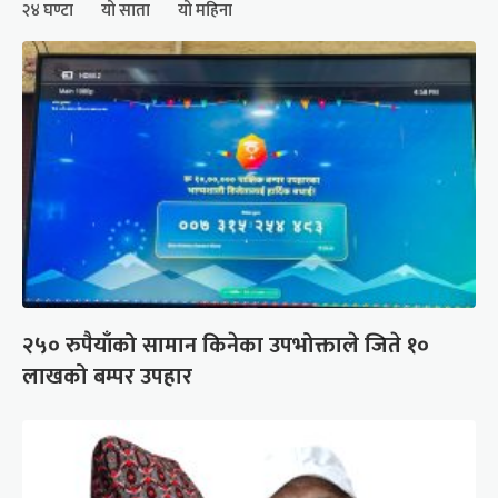
२४ घण्टा
यो साता
यो महिना
२५० रुपैयाँको सामान किनेका उपभोक्ताले जिते १०
लाखको बम्पर उपहार