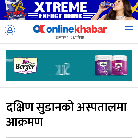
Skip
to
२३ साउन २०८३, शनिबार
content
दक्षिण सुडानको अस्पतालमा
आक्रमण