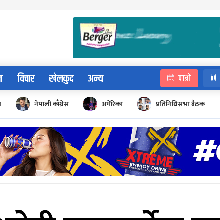
न
विचार
खेलकुद
अन्य
पात्रो
न
नेपाली काँग्रेस
अमेरिका
प्रतिनिधिसभा बैठक