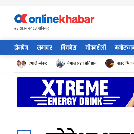
Skip
to
content
२३ साउन २०८३, शनिबार
होमपेज
समाचार
बिजनेस
जीवनशैली
मनोरञ्ज
एमाले-संकट
नेपाल प्रज्ञा प्रतिष्ठान
नाइट भिज