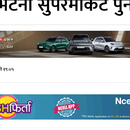
भटेनी सुपरमार्केट पु
ते १९:०५