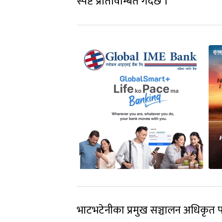
स्पष्ट प्रतिविम्बित गर्दछ ।
भाटभटेनीका प्रमुख सञ्चालन अधिकृत 