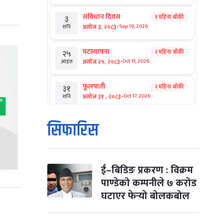
संविधान दिवस
१ महिना बाँकी
३
-
असोज ३, २०८३
Sep 19, 2026
शनि
घटस्थापना
२ महिना बाँकी
२५
-
असोज २५, २०८३
Oct 11, 2026
आइत
फूलपाती
२ महिना बाँकी
३१
-
असोज ३१ , २०८३
Oct 17, 2026
शनि
कार्तिक सङ्क्रान्ति
२ महिना बाँकी
१
सिफारिस
-
कार्तिक १, २०८३
Oct 18, 2026
आइत
महानवमी
२ महिना बाँकी
३
-
कार्तिक ३, २०८३
Oct 20, 2026
मंगल
ई–बिडिङ प्रकरण : विक्रम
पाण्डेको कम्पनीले ७ करोड
विजयादशमी
२ महिना बाँकी
४
घटाएर फेर्‍यो बोलकबोल
-
कार्तिक ४, २०८३
Oct 21, 2026
बुध