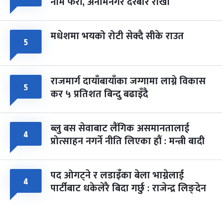
नाम फेरौं, अनामनगर दरबार राखौं
मधेशमा भयको रोटी सेक्दै सीके राउत
५
राजमार्ग दायाँबायाँका जग्गामा लाग्ने विकास
५
कर ५ प्रतिशत बिन्दु बढाइँदै
ब्लु बस सेवाबाट लैंगिक असमानतालाई
४
प्रोत्साहन नगर्ने नीति लिएका हौं : मन्त्री बादी
पद ओगट्ने र लडाइँका बेला भाग्नेलाई
४
पार्टीबाट धकेलेरै बिदा गर्छु : राजेन्द्र लिङ्देन