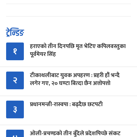
ट्रेन्डिङ
हराएको तीन दिनपछि मृत भेटिए कपिलवस्तुका
१
पूर्वमेयर सिंह
टीकाथलीबाट युवक अपहरण : प्रहरी हौं भन्दै
२
लगेर गए, २० घण्टा बित्दा छैन अत्तोपत्तो
प्रधानमन्त्री-रास्वपा : बढ्दैछ छटपटी
३
ओली-प्रचण्डको तीन बुँदेले प्रदेशपिच्छे संकट