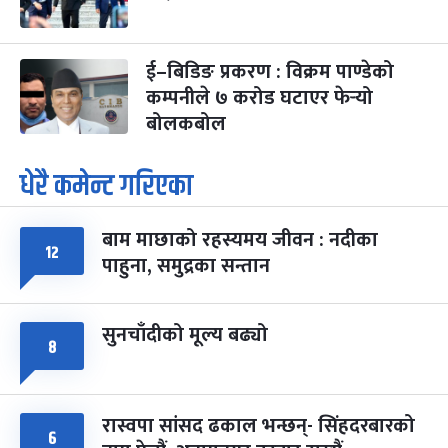
ई–बिडिङ प्रकरण : विक्रम पाण्डेको
कम्पनीले ७ करोड घटाएर फेर्‍यो
बोलकबोल
धेरै कमेन्ट गरिएका
बाम माछाको रहस्यमय जीवन : नदीका
१२
पाहुना, समुद्रका सन्तान
सुनचाँदीको मूल्य बढ्यो
८
रास्वपा सांसद ढकाल भन्छन्- सिंहदरबारको
६