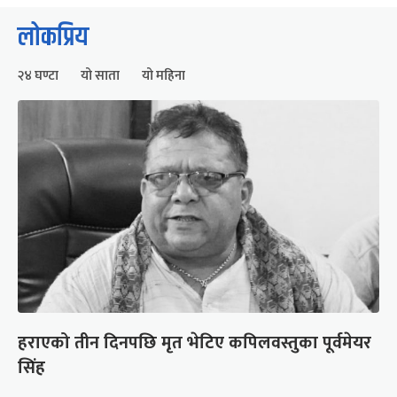
लोकप्रिय
२४ घण्टा
यो साता
यो महिना
हराएको तीन दिनपछि मृत भेटिए कपिलवस्तुका पूर्वमेयर
सिंह