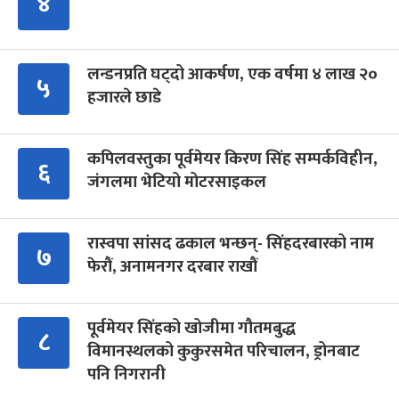
४
लन्डनप्रति घट्दो आकर्षण, एक वर्षमा ४ लाख २०
५
हजारले छाडे
कपिलवस्तुका पूर्वमेयर किरण सिंह सम्पर्कविहीन,
६
जंगलमा भेटियो मोटरसाइकल
रास्वपा सांसद ढकाल भन्छन्- सिंहदरबारको नाम
७
फेरौं, अनामनगर दरबार राखौं
पूर्वमेयर सिंहको खोजीमा गौतमबुद्ध
८
विमानस्थलको कुकुरसमेत परिचालन, ड्रोनबाट
पनि निगरानी