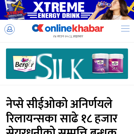
Skip
to
२४ साउन २०८३, आइतबार
content
नेप्से सीईओको अनिर्णयले
रिलायन्सका साढे १८ हजार
सेयरधनीको सम्पत्ति बन्धक