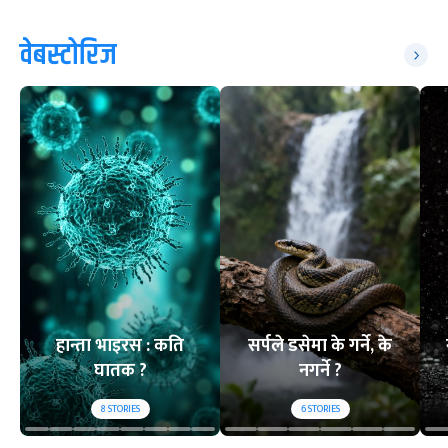
वेबस्टोरिज
हान्ता भाइरस : कति
सर्पले डसेमा के गर्ने, के
घातक ?
नगर्ने ?
8
STORIES
6
STORIES