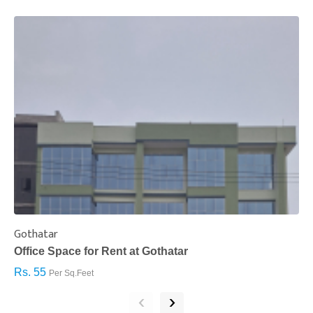
Gothatar
S
Office Space for Rent at Gothatar
H
Rs. 55
R
Per Sq.Feet
‹
›