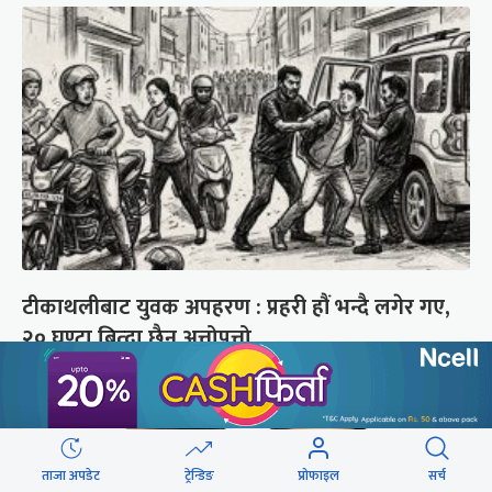
टीकाथलीबाट युवक अपहरण : प्रहरी हौं भन्दै लगेर गए,
२० घण्टा बित्दा छैन अत्तोपत्तो
ताजा अपडेट
ट्रेन्डिङ
प्रोफाइल
सर्च