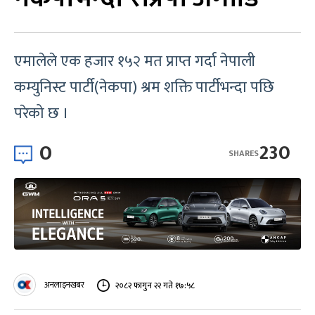
एमालेले एक हजार १५२ मत प्राप्त गर्दा नेपाली
कम्युनिस्ट पार्टी(नेकपा) श्रम शक्ति पार्टीभन्दा पछि
परेको छ ।
0
230
SHARES
अनलाइनखबर
२०८२ फागुन २२ गते १७:५८