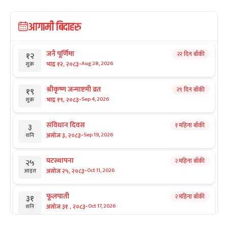
आगामी बिदाहरु
जनै पूर्णिमा
२२ दिन बाँकी
१२
-
भाद्र १२, २०८३
Aug 28, 2026
शुक्र
श्रीकृष्ण जन्माष्टमी व्रत
२९ दिन बाँकी
१९
-
भाद्र १९, २०८३
Sep 4, 2026
शुक्र
संविधान दिवस
१ महिना बाँकी
३
-
असोज ३, २०८३
Sep 19, 2026
शनि
घटस्थापना
२ महिना बाँकी
२५
-
असोज २५, २०८३
Oct 11, 2026
आइत
फूलपाती
२ महिना बाँकी
३१
-
असोज ३१ , २०८३
Oct 17, 2026
शनि