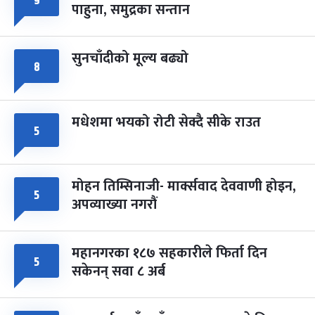
९
पाहुना, समुद्रका सन्तान
-
चैत्र ८, २०८३
Mar 22, 2027
सोम
सुनचाँदीको मूल्य बढ्यो
८
मधेशमा भयको रोटी सेक्दै सीके राउत
५
मोहन तिम्सिनाजी- मार्क्सवाद देववाणी होइन,
५
अपव्याख्या नगरौं
महानगरका १८७ सहकारीले फिर्ता दिन
५
सकेनन् सवा ८ अर्ब