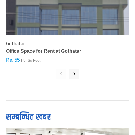
Gothatar
S
Office Space for Rent at Gothatar
H
Rs. 55
R
Per Sq.Feet
‹
›
सम्बन्धित खबर