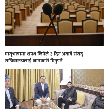
मातृभाषामा शपथ लिनेले ३ दिन अगावै संसद्
सचिवालयलाई जानकारी दिनुपर्ने