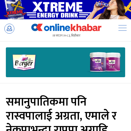
Skip
to
२१ साउन २०८३, बिहीबार
content
समानुपातिकमा पनि
रास्वपालाई अग्रता, एमाले र
नेकपाभन्दा राप्रपा अगाडि