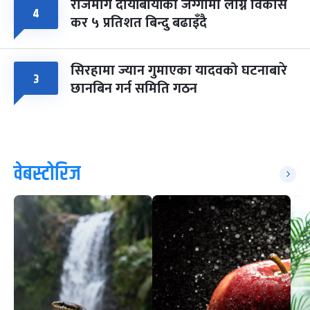
राजमार्ग दायाँबायाँका जग्गामा लाग्ने विकास
४
कर ५ प्रतिशत बिन्दु बढाइँदै
सिरहामा ज्यान गुमाएका यादवको घटनाबारे
३
छानबिन गर्न समिति गठन
वेबस्टोरिज