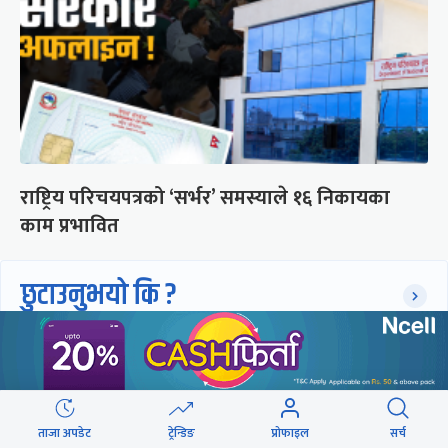
राष्ट्रिय परिचयपत्रको ‘सर्भर’ समस्याले १६ निकायका
काम प्रभावित
छुटाउनुभयो कि ?
संसद्लाई टेर्दैनन् प्रधानमन्त्री, लाचार
छन् सभामुख
ताजा अपडेट
ट्रेन्डिङ
प्रोफाइल
सर्च