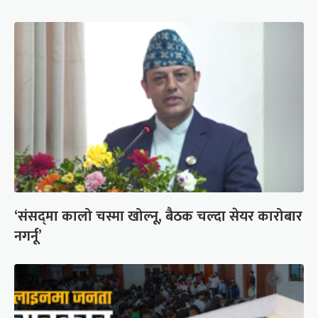
‘संसद्‍मा कालो चस्मा खोल्नू, बैठक चल्दा सेयर कारोबार
नगर्नू’