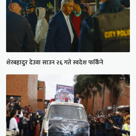
शेरबहादुर देउवा साउन २६ गते स्वदेश फर्किने