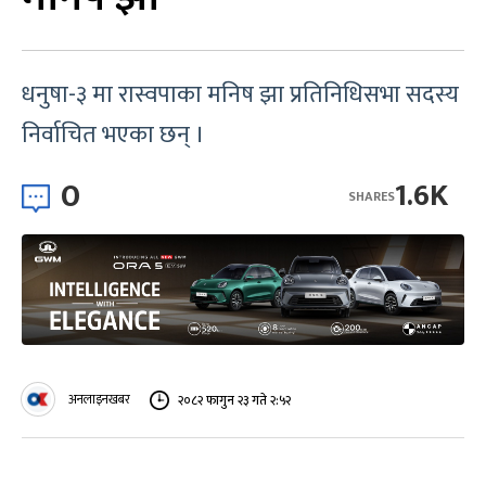
धनुषा-३ मा रास्वपाका मनिष झा प्रतिनिधिसभा सदस्य
निर्वाचित भएका छन् ।
0
1.6K
SHARES
अनलाइनखबर
२०८२ फागुन २३ गते २:५२