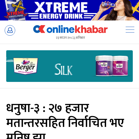
Skip
to
२३ साउन २०८३, शनिबार
content
धनुषा-३ : २७ हजार
मतान्तरसहित निर्वाचित भए
मनिष झा