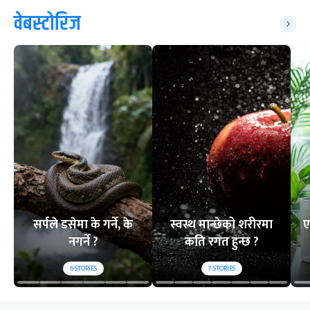
वेबस्टोरिज
सर्पले डसेमा के गर्ने, के
स्वस्थ मान्छेको शरीरमा
ए
नगर्ने ?
कति रगत हुन्छ ?
6
STORIES
7
STORIES