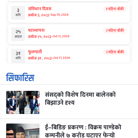
संविधान दिवस
१ महिना बाँकी
३
-
असोज ३, २०८३
Sep 19, 2026
शनि
घटस्थापना
२ महिना बाँकी
२५
-
असोज २५, २०८३
Oct 11, 2026
आइत
फूलपाती
२ महिना बाँकी
३१
-
असोज ३१ , २०८३
Oct 17, 2026
शनि
कार्तिक सङ्क्रान्ति
२ महिना बाँकी
१
सिफारिस
-
कार्तिक १, २०८३
Oct 18, 2026
आइत
संसद्को विशेष दिनमा बालेनको
महानवमी
२ महिना बाँकी
३
-
बिझाउने दृश्य
कार्तिक ३, २०८३
Oct 20, 2026
मंगल
विजयादशमी
२ महिना बाँकी
४
-
कार्तिक ४, २०८३
Oct 21, 2026
बुध
ई–बिडिङ प्रकरण : विक्रम पाण्डेको
कम्पनीले ७ करोड घटाएर फेर्‍यो