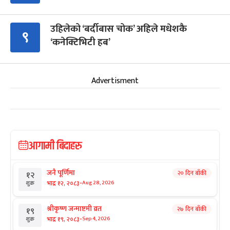
उहिलेको ‘बर्दीबास चोक’ अहिले मधेशकै
९
‘कनेक्टिभिटी हब’
Advertisment
आगामी बिदाहरु
जनै पूर्णिमा
२० दिन बाँकी
१२
-
भाद्र १२, २०८३
Aug 28, 2026
शुक्र
श्रीकृष्ण जन्माष्टमी व्रत
२७ दिन बाँकी
१९
-
भाद्र १९, २०८३
Sep 4, 2026
शुक्र