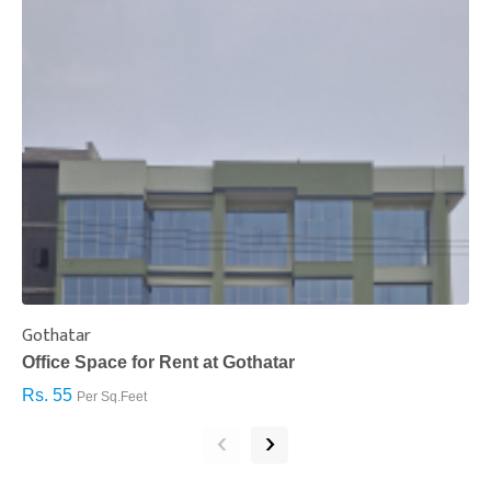
Gothatar
S
Office Space for Rent at Gothatar
H
Rs. 55
R
Per Sq.Feet
‹
›