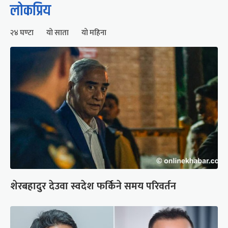
लोकप्रिय
२४ घण्टा
यो साता
यो महिना
शेरबहादुर देउवा स्वदेश फर्किने समय परिवर्तन