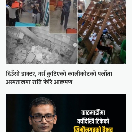
दिउँसो डाक्टर, नर्स कुटिएको कालीकोटको पलाँता
अस्पतालमा राति फेरि आक्रमण