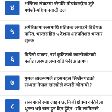
अस्तित्व संकटमा परेपछि मोर्चाबन्दीमा जुटे
४
मधेशी-पहिचानवादी दल
अमेरिकामा रूसमाथि प्रतिबन्ध लगाउने विधेयक
५
पारित, भारतसहित ५ देशमा शतप्रतिशत भन्सार
शुल्क
दिउँसो डाक्टर, नर्स कुटिएको कालीकोटको
६
पलाँता अस्पतालमा राति फेरि आक्रमण
मुगल आक्रमणले तहसनहस सिम्रौनगढको
७
सभ्यता नेपाल खाल्डोले कसरी जोगायो ?
रास्वपाको स्पष्ट लाइन छ, निजी क्षेत्रमा कतिबेला
८
थुन्ला भन्ने त्रास हुन दिन हुँदैन : रवि लामिछाने