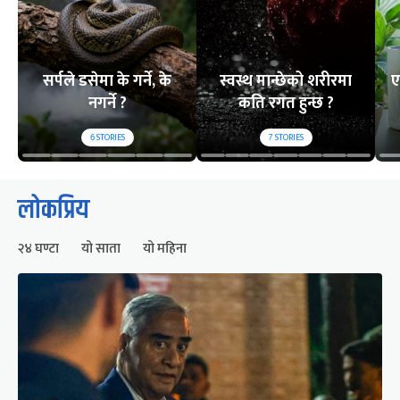
सर्पले डसेमा के गर्ने, के
स्वस्थ मान्छेको शरीरमा
ए
नगर्ने ?
कति रगत हुन्छ ?
6
STORIES
7
STORIES
लोकप्रिय
२४ घण्टा
यो साता
यो महिना