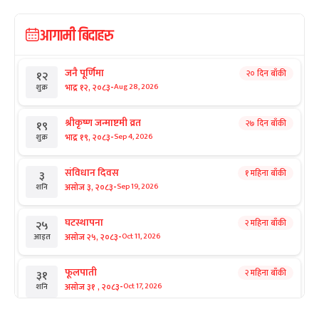
आगामी बिदाहरु
जनै पूर्णिमा
२० दिन बाँकी
१२
-
भाद्र १२, २०८३
Aug 28, 2026
शुक्र
श्रीकृष्ण जन्माष्टमी व्रत
२७ दिन बाँकी
१९
-
भाद्र १९, २०८३
Sep 4, 2026
शुक्र
संविधान दिवस
१ महिना बाँकी
३
-
असोज ३, २०८३
Sep 19, 2026
शनि
घटस्थापना
२ महिना बाँकी
२५
-
असोज २५, २०८३
Oct 11, 2026
आइत
फूलपाती
२ महिना बाँकी
३१
-
असोज ३१ , २०८३
Oct 17, 2026
शनि