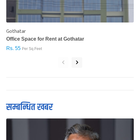
Gothatar
S
Office Space for Rent at Gothatar
H
Rs. 55
R
Per Sq.Feet
‹
›
सम्बन्धित खबर