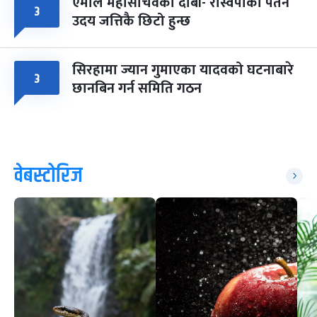
एमाले महासचिवको दाबी- रास्वपाको पतन
३
उदय जत्तिकै छिटो हुन्छ
सिरहामा ज्यान गुमाएका यादवको घटनाबारे
३
छानबिन गर्न समिति गठन
वेबस्टोरिज