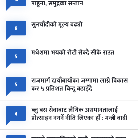
पाहुना, समुद्रका सन्तान
-
चैत्र ८, २०८३
Mar 22, 2027
सोम
सुनचाँदीको मूल्य बढ्यो
८
मधेशमा भयको रोटी सेक्दै सीके राउत
५
राजमार्ग दायाँबायाँका जग्गामा लाग्ने विकास
५
कर ५ प्रतिशत बिन्दु बढाइँदै
ब्लु बस सेवाबाट लैंगिक असमानतालाई
४
प्रोत्साहन नगर्ने नीति लिएका हौं : मन्त्री बादी