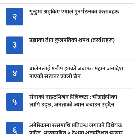
गुन्डुमा अड्किए एमाले पुनर्गठनका प्रस्तावहरू
२
प्रज्ञाका तीन कुलपतिको शपथ (तस्वीरहरू)
३
बालेनलाई मनीष झाको जवाफ : महान जनादेश
४
पाएको सरकार एक्लो छैन
सेनाको नाइटभिजन हेलिकप्टर : भीआईपीका
५
लागि उड्छ, जनताको ज्यान बचाउन उड्दैन
अमेरिकामा रूसमाथि प्रतिबन्ध लगाउने विधेयक
६
पारित, भारतसहित ५ देशमा शतप्रतिशत भन्सार