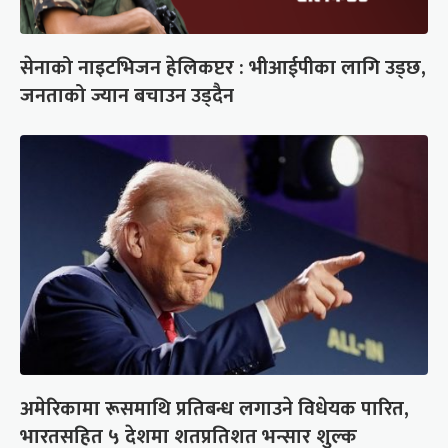
सेनाको नाइटभिजन हेलिकप्टर : भीआईपीका लागि उड्छ,
जनताको ज्यान बचाउन उड्दैन
अमेरिकामा रूसमाथि प्रतिबन्ध लगाउने विधेयक पारित,
भारतसहित ५ देशमा शतप्रतिशत भन्सार शुल्क