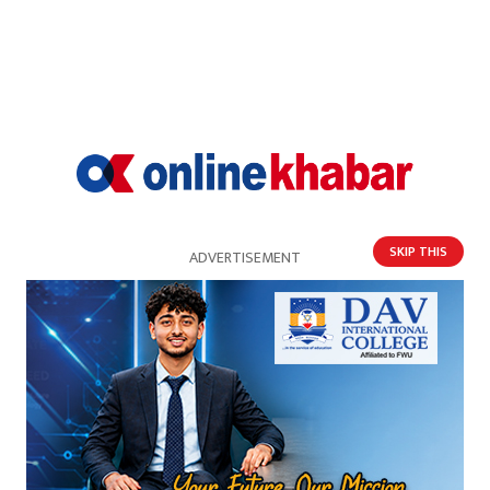
बनाएको छ । गोरखा १ का अगुवा नेता, कार्यकर्ता र
उम्मेदवारसँग पनि उनले भेटघाट गरेर चुनावी रणनीतिबारे
अन्तरक्रिया गरेका थिए । चुनावी कार्यक्रम अवधिभर
पालुङटार १, खोप्लाङस्थित घरमा बसेका उनले निजी नम्बर
प्लेटको सवारी साधन प्रयोग गरेर चुनावी कार्यक्रममा
सहभागी भए ।
SKIP THIS
ADVERTISEMENT