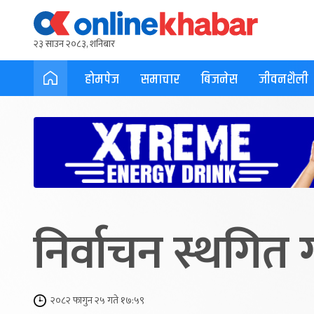
२३ साउन २०८३, शनिबार
होमपेज
समाचार
बिजनेस
जीवनशैली
निर्वाचन स्थगित 
२०८२ फागुन २५ गते १७:५९