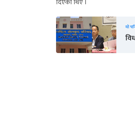
दिएका थिए ।
यो पन
विध