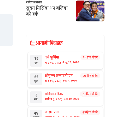
राष्ट्रिय समाचार
सुदन मिसिंदा थप बलिया
बने हर्क
आगामी बिदाहरु
जनै पूर्णिमा
२० दिन बाँकी
१२
-
भाद्र १२, २०८३
Aug 28, 2026
शुक्र
श्रीकृष्ण जन्माष्टमी व्रत
२७ दिन बाँकी
१९
-
भाद्र १९, २०८३
Sep 4, 2026
शुक्र
संविधान दिवस
१ महिना बाँकी
३
-
असोज ३, २०८३
Sep 19, 2026
शनि
घटस्थापना
२ महिना बाँकी
२५