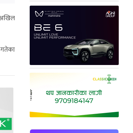
न अखिल
३ गतेका