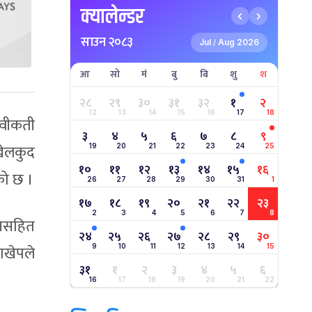
क्यालेन्डर
साउन २०८३
Jul
Aug 2026
/
आ
सो
मं
बु
बि
शु
श
२८
२९
३०
३१
३२
१
२
12
13
14
15
16
17
18
्वीकती
३
४
५
६
७
८
९
खेलकुद
19
20
21
22
23
24
25
१०
११
१२
१३
१४
१५
१६
को छ ।
26
27
28
29
30
31
1
१७
१८
१९
२०
२१
२२
२३
2
3
4
5
6
7
8
ेशनसहित
२४
२५
२६
२७
२८
२९
३०
राखेपले
9
10
11
12
13
14
15
३१
१
२
३
४
५
६
16
17
18
19
20
21
22