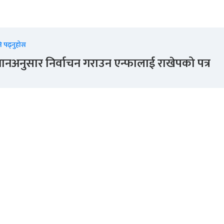
ि पढ्नुहोस
ानअनुसार निर्वाचन गराउन एन्फालाई राखेपको पत्र