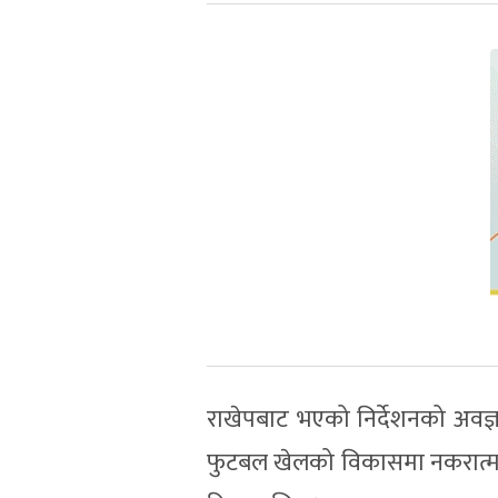
राखेपबाट भएको निर्देशनको अवज्ञा र ग
फुटबल खेलको विकासमा नकरात्मक अस