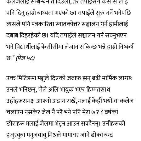
कलेजलाई सम्बन्धन त दिउँला, तर तपाईंसँगै केसीसीलाई
पनि दिनु हाम्रो बाध्यता भएको छ। तपाईंले सुरु गर्ने भनेपछि
त्यसले पनि पत्रकारिता स्नातकोत्तर सञ्चालन गर्न हामीलाई
दबाब दिइरहेको छ। यदि तपाईंले सञ्चालन गर्न सक्नुभएन
भने विद्यार्थीलाई केसीसीमा लैजान सकिन्छ भन्ने हाम्रो निष्कर्ष
छ।’
(पेज ५८)
उक्त मिटिङमा मञ्जुले दिएको जवाफ झन् बढी मार्मिक लाग्छ:
उनले भनिछन्, ‘मैले अलि भावुक भएर हिम्मतसाथ
उहाँहरूसमक्ष आफ्नो अडान राखें, मलाई केही भयो वा कलेज
चलाउन नसकेर जेल नै परें भने पनि मेरा ७ र ८ वर्षका
छोराहरू मलाई जेलमा भेट्न आउन सक्दैनन्। उनीहरूको
हजुरबुबा मनुजबाबु मिश्रले मामाघर जाने ढोका बन्द