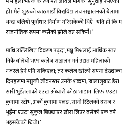
म महिला भएकै कारण मेरो जायज मागको सुनुवाइ नभएको
हो। मैले शुरुको काठमाडौं विश्वविद्यालय सञ्चालनको बेलामा
भन्दा बलियो पूर्वाधार निर्माण गरिसकेकी थिएँ। यति हो कि म
राजनीतिक रूपमा कसैको झोले बन्न सकिनँ।’
माथि उल्लिखित विवरण पढ्दा, मञ्जु मिश्रलाई आर्थिक स्तर
निकै बलियो भएर कलेज सञ्चालन गर्न उद्यत महिलाको
नजरले हेर्न पनि सकिएला; तर कलेज खोल्ने सपना देख्दाका
दिनहरूमा मञ्जुको जीवनस्तर उनकै शब्दमा, ‘बालाजुबाट डेरा
सारी भुइँतलाको एउटा अँध्यारो कोठा भाडामा लिएर एउटा
कुनामा स्टोभ, अर्को कुनामा पलङ, सानो स्टिलको दराज र
भुइँमा एउटा सुकुल बिछ्याएर छोरा लिएर बसेको एक वर्ष
भइसकेको थियो।’