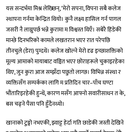
यस सन्दर्भमा मिश्र लेख्छिन्, ‘मेरो सपना, विपना सबै कलेज
स्थापना गर्नमा केन्द्रित थियो। कुनै लक्ष्य हासिल गर्न पागल
जसरी नै लाग्नुपर्छ भन्ने कुरामा म विश्वस्त थिएँ। सबेरै हिंडेकी
मान्छे दिनभरिको कामले लखतरान भएर रात परेपछि
तीनचुले (डेरा) पुग्दथें। कलेज खोल्ने मेरो दृढ इच्छाशक्तिको
मूल्य आमाको मायाबाट वञ्चित भएर छोराहरूले चुकाइरहेका
थिए, जुन कुरा आज सम्झँदा पछुतो लाग्छ। विभिन्न संस्था र
व्यक्तिसँग सम्पर्कका लागि म प्रतिदिन चार–पाँच घण्टा
भौंतारिइरहेकी हुन्थें, कारण मसँग आफ्नो सवारीसाधन त के,
बस चढ्ने पैसा पनि हुँदैनथ्यो।
खानाको टुङ्गो नभएकी, झ्वाट्ट हेर्दा गति छाडेकी जस्ती देखिने