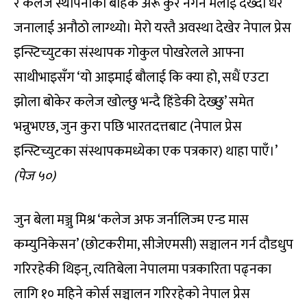
र कलेज स्थापनाको बाहेक अरू कुरै नगर्ने मलाई देख्दा धेरै
जनालाई अनौठो लाग्थ्यो। मेरो यस्तै अवस्था देखेर नेपाल प्रेस
इन्स्टिच्युटका संस्थापक गोकुल पोखरेलले आफ्ना
साथीभाइसँग ‘यो आइमाई बौलाई कि क्या हो, सधैं एउटा
झोला बोकेर कलेज खोल्छु भन्दै हिंडेकी देख्छु’ समेत
भन्नुभएछ, जुन कुरा पछि भारतदत्तबाट (नेपाल प्रेस
इन्स्टिच्युटका संस्थापकमध्येका एक पत्रकार) थाहा पाएँ।’
(पेज ५०)
जुन बेला मञ्जु मिश्र ‘कलेज अफ जर्नालिज्म एन्ड मास
कम्युनिकेसन’ (छोटकरीमा, सीजेएमसी) सञ्चालन गर्न दौडधुप
गरिरहेकी थिइन्, त्यतिबेला नेपालमा पत्रकारिता पढ्नका
लागि १० महिने कोर्स सञ्चालन गरिरहेको नेपाल प्रेस