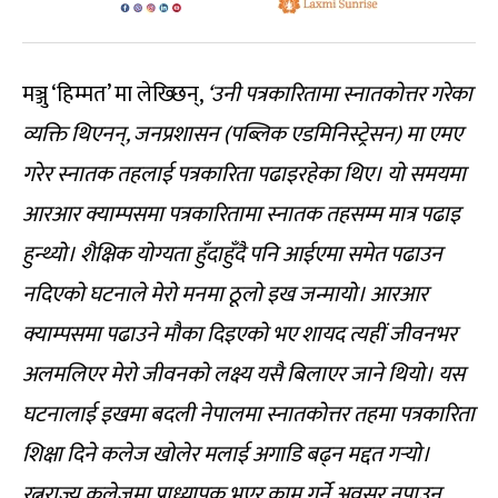
मञ्जु ‘हिम्मत’ मा लेख्छिन्,
‘उनी पत्रकारितामा स्नातकोत्तर गरेका
व्यक्ति थिएनन्, जनप्रशासन (पब्लिक एडमिनिस्ट्रेसन) मा एमए
गरेर स्नातक तहलाई पत्रकारिता पढाइरहेका थिए। यो समयमा
आरआर क्याम्पसमा पत्रकारितामा स्नातक तहसम्म मात्र पढाइ
हुन्थ्यो। शैक्षिक योग्यता हुँदाहुँदै पनि आईएमा समेत पढाउन
नदिएको घटनाले मेरो मनमा ठूलो इख जन्मायो। आरआर
क्याम्पसमा पढाउने मौका दिइएको भए शायद त्यहीं जीवनभर
अलमलिएर मेरो जीवनको लक्ष्य यसै बिलाएर जाने थियो। यस
घटनालाई इखमा बदली नेपालमा स्नातकोत्तर तहमा पत्रकारिता
शिक्षा दिने कलेज खोलेर मलाई अगाडि बढ्न मद्दत गर्‍यो।
रत्नराज्य कलेजमा प्राध्यापक भएर काम गर्ने अवसर नपाउनु