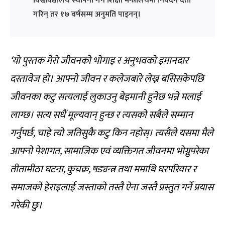
विश्वविद्यालय स्थापना गर्न शिक्षा मन्त्रालयमा निवेदन दर्ता
गरिन् तर १७ वर्षसम्म अनुमति पाइनन्।
‘यो पुस्तक मेरो जीवनको भोगाइ र अनुभवको इमानदार
दस्तावेज हो। आफ्नो जीवन र कलेजबारे लेख्न बसिसकेपछि
जीवनका कटु सत्यलाई लुकाउनु बेइमानी हुनेछ भन्ने मलाई
लाग्छ। सत्य सधैं मूल्यवान् हुन्छ र त्यसको सबैले सम्मान
गर्नुपर्छ, चाहे त्यो जतिसुकै कटु किन नहोस्। त्यसैले यसमा मैले
आफ्नो पेशागत, सामाजिक एवं व्यक्तिगत जीवनमा भोग्नुपरेका
तीतामीठा घटना, कुचक्र, षड्यन्त्र तथा ममाथि घरपरिवार र
समाजको हेराइलाई जस्ताको तस्तै ऐना जस्तै प्रस्तुत गर्ने प्रयास
गरेकी छु।