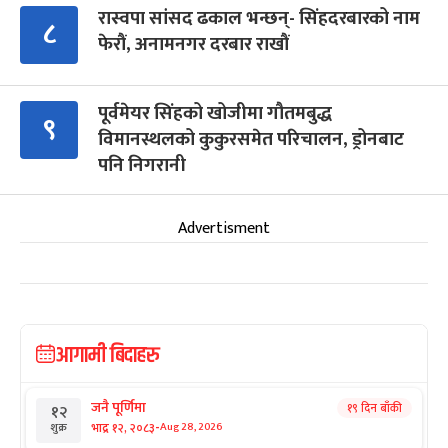
रास्वपा सांसद ढकाल भन्छन्- सिंहदरबारको नाम
८
फेरौं, अनामनगर दरबार राखौं
पूर्वमेयर सिंहको खोजीमा गौतमबुद्ध
९
विमानस्थलको कुकुरसमेत परिचालन, ड्रोनबाट
पनि निगरानी
Advertisment
आगामी बिदाहरु
जनै पूर्णिमा
१९ दिन बाँकी
१२
-
भाद्र १२, २०८३
Aug 28, 2026
शुक्र