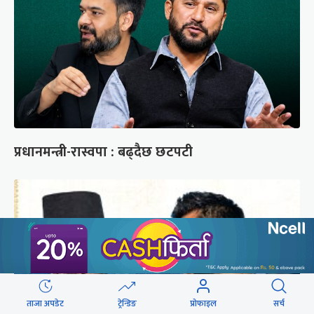
प्रधानमन्त्री-रास्वपा : बढ्दैछ छटपटी
ताजा अपडेट
ट्रेन्डिङ
प्रोफाइल
सर्च