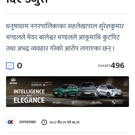
धनुषाधाम नगरपालिकाका सहलेखापाल सुरेशकुमार
मण्डलले मेयर बालेश्वर मण्डलले आफूमाथि कुटपिट
तथा अभद्र व्यवहार गरेको आरोप लगाएका छन् ।
0
496
SHARES
अनलाइनखबर
२०८२ चैत २५ गते १६:२९