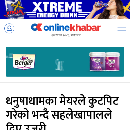
Skip
to
२४ साउन २०८३, आइतबार
content
धनुषाधामका मेयरले कुटपिट
गरेको भन्दै सहलेखापालले
दिए उजुरी