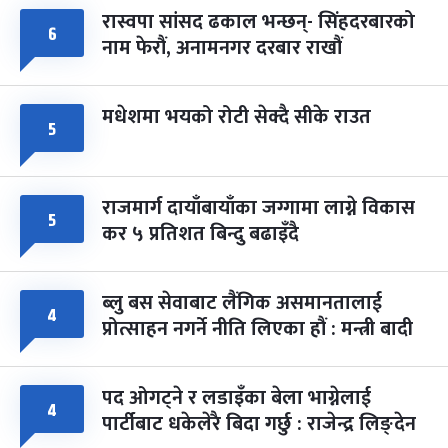
रास्वपा सांसद ढकाल भन्छन्- सिंहदरबारको
६
नाम फेरौं, अनामनगर दरबार राखौं
मधेशमा भयको रोटी सेक्दै सीके राउत
५
राजमार्ग दायाँबायाँका जग्गामा लाग्ने विकास
५
कर ५ प्रतिशत बिन्दु बढाइँदै
ब्लु बस सेवाबाट लैंगिक असमानतालाई
४
प्रोत्साहन नगर्ने नीति लिएका हौं : मन्त्री बादी
पद ओगट्ने र लडाइँका बेला भाग्नेलाई
४
पार्टीबाट धकेलेरै बिदा गर्छु : राजेन्द्र लिङ्देन