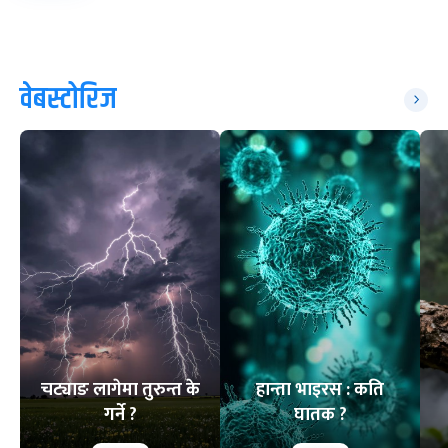
वेबस्टोरिज
चट्याङ लागेमा तुरुन्त के
हान्ता भाइरस : कति
गर्ने ?
घातक ?