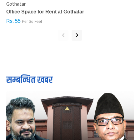
Gothatar
S
Office Space for Rent at Gothatar
H
Rs. 55
R
Per Sq.Feet
‹
›
सम्बन्धित खबर