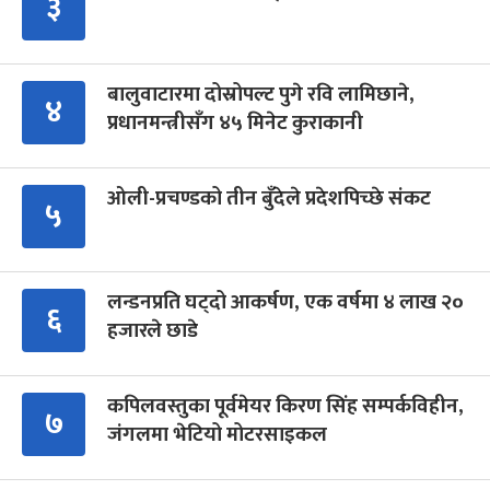
३
बालुवाटारमा दोस्रोपल्ट पुगे रवि लामिछाने,
४
प्रधानमन्त्रीसँग ४५ मिनेट कुराकानी
ओली-प्रचण्डको तीन बुँदेले प्रदेशपिच्छे संकट
५
लन्डनप्रति घट्दो आकर्षण, एक वर्षमा ४ लाख २०
६
हजारले छाडे
कपिलवस्तुका पूर्वमेयर किरण सिंह सम्पर्कविहीन,
७
जंगलमा भेटियो मोटरसाइकल