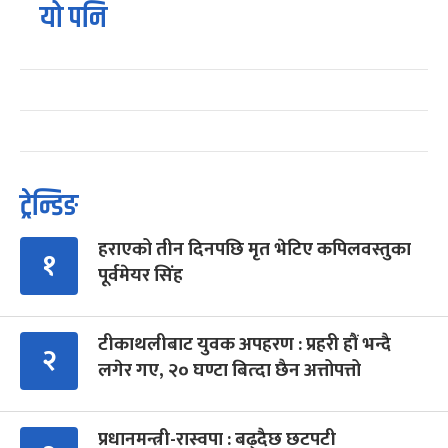
यो पनि
ट्रेन्डिङ
हराएको तीन दिनपछि मृत भेटिए कपिलवस्तुका
१
पूर्वमेयर सिंह
टीकाथलीबाट युवक अपहरण : प्रहरी हौं भन्दै
२
लगेर गए, २० घण्टा बित्दा छैन अत्तोपत्तो
प्रधानमन्त्री-रास्वपा : बढ्दैछ छटपटी