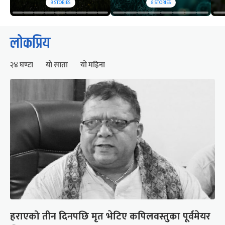
9
STORIES
8
STORIES
लोकप्रिय
२४ घण्टा
यो साता
यो महिना
हराएको तीन दिनपछि मृत भेटिए कपिलवस्तुका पूर्वमेयर