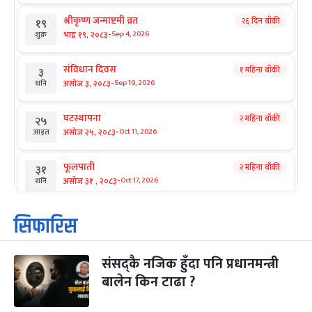
श्रीकृष्ण जन्माष्टमी व्रत
२६ दिन बाँकी
१९
-
भाद्र १९, २०८३
Sep 4, 2026
शुक्र
संविधान दिवस
१ महिना बाँकी
३
-
असोज ३, २०८३
Sep 19, 2026
शनि
घटस्थापना
२ महिना बाँकी
२५
-
असोज २५, २०८३
Oct 11, 2026
आइत
फूलपाती
२ महिना बाँकी
३१
-
असोज ३१ , २०८३
Oct 17, 2026
शनि
कार्तिक सङ्क्रान्ति
२ महिना बाँकी
१
सिफारिस
-
कार्तिक १, २०८३
Oct 18, 2026
आइत
संसद्कै नजिक हुँदा पनि प्रधानमन्त्री
महानवमी
२ महिना बाँकी
३
-
बालेन किन टाढा ?
कार्तिक ३, २०८३
Oct 20, 2026
मंगल