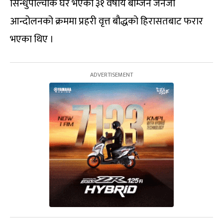
सिन्धुपाल्चोक घर भएका ३१ वर्षीय बोम्जन जेनजी
आन्दोलनको क्रममा प्रहरी वृत्त बौद्धको हिरासतबाट फरार
भएका थिए ।