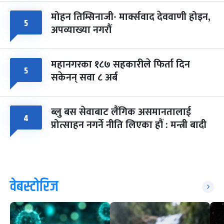
मोहन तिम्सिनाजी- मार्क्सवाद देववाणी होइन,
५
अपव्याख्या नगरौं
महानगरका १८७ सहकारीले फिर्ता दिन
५
सकेनन् सवा ८ अर्ब
ब्लु बस सेवाबाट लैंगिक असमानतालाई
४
प्रोत्साहन नगर्ने नीति लिएका हौं : मन्त्री बादी
वेबस्टोरिज