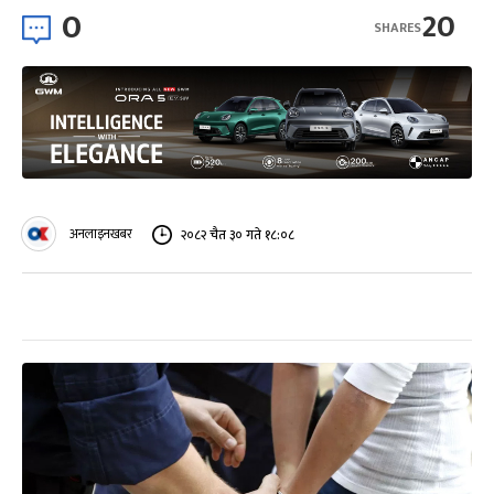
0
20
SHARES
अनलाइनखबर
२०८२ चैत ३० गते १८:०८