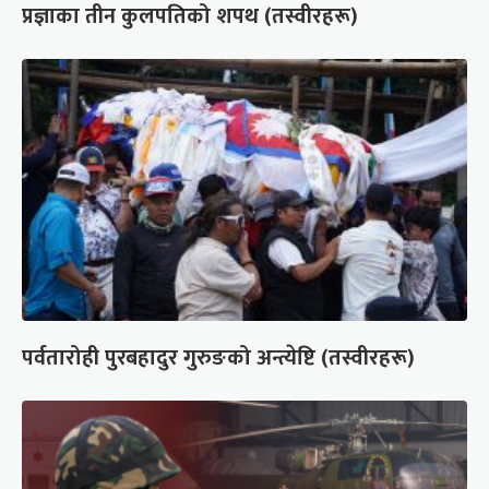
प्रज्ञाका तीन कुलपतिको शपथ (तस्वीरहरू)
पर्वतारोही पुरबहादुर गुरुङको अन्त्येष्टि (तस्वीरहरू)