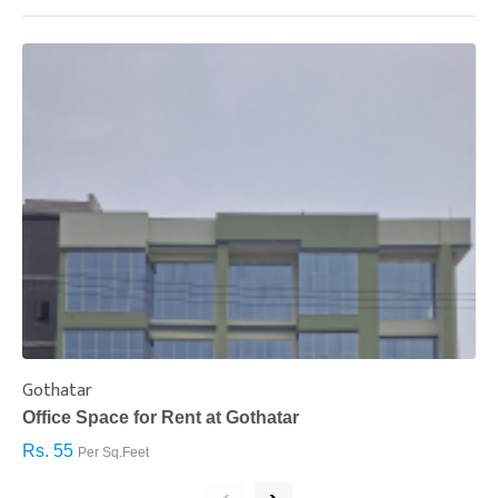
Gothatar
S
Office Space for Rent at Gothatar
H
Rs. 55
R
Per Sq.Feet