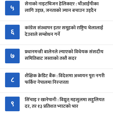
सेनाको नाइटभिजन हेलिकप्टर : भीआईपीका
५
लागि उड्छ, जनताको ज्यान बचाउन उड्दैन
कांग्रेस संस्थापन इतर समूहको राष्ट्रिय भेलालाई
६
देउवाले सम्बोधन गर्ने
प्रधानमन्त्री बालेनले ल्याएको विधेयक संसदीय
७
समितिबाट जस्ताको तस्तै सदर
शैक्षिक क्रेडिट बैंक : विदेशमा अध्ययन पूरा नगरी
८
फर्किए नेपालमा निरन्तरता
सिँचाइ र खानेपानी : विद्युत् महसुलमा सहुलियत
९
दर, तर १३ प्रतिशत भ्याटको भार