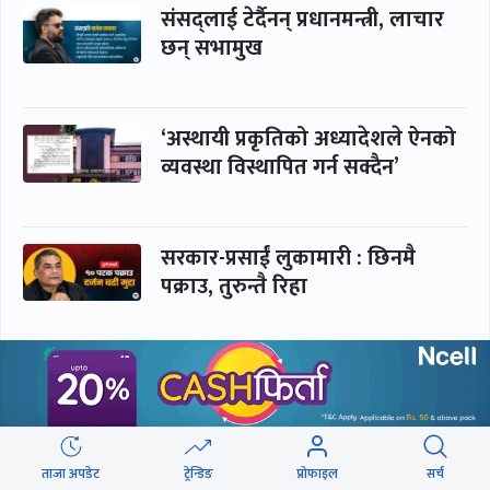
संसद्लाई टेर्दैनन् प्रधानमन्त्री, लाचार
छन् सभामुख
‘अस्थायी प्रकृतिको अध्यादेशले ऐनको
व्यवस्था विस्थापित गर्न सक्दैन’
सरकार-प्रसाईं लुकामारी : छिनमै
पक्राउ, तुरुन्तै रिहा
‘कामचलाउ’ नेतृत्वले थलियो स्वास्थ्य
क्षेत्र
ताजा अपडेट
ट्रेन्डिङ
प्रोफाइल
सर्च