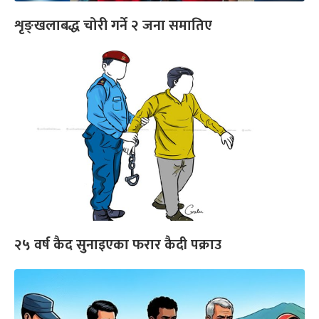
शृङ्‍खलाबद्ध चोरी गर्ने २ जना समातिए
२५ वर्ष कैद सुनाइएका फरार कैदी पक्राउ