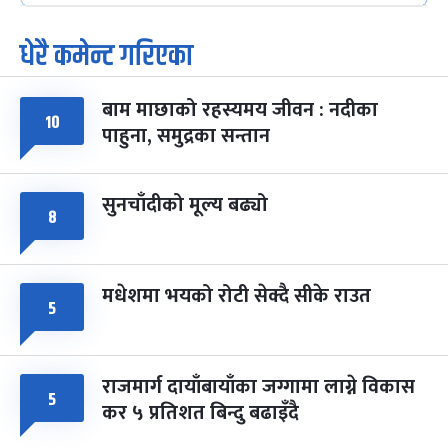
धेरै कमेन्ट गरिएका
पूर्णिमा व्रत
७ महिना बाँकी
७
-
चैत्र ७, २०८३
Mar 21, 2027
आइत
बाम माछाको रहस्यमय जीवन : नदीका
फागुपूर्णिमा
७ महिना बाँकी
८
१०
पाहुना, समुद्रका सन्तान
-
चैत्र ८, २०८३
Mar 22, 2027
सोम
सुनचाँदीको मूल्य बढ्यो
८
मधेशमा भयको रोटी सेक्दै सीके राउत
५
राजमार्ग दायाँबायाँका जग्गामा लाग्ने विकास
५
कर ५ प्रतिशत बिन्दु बढाइँदै