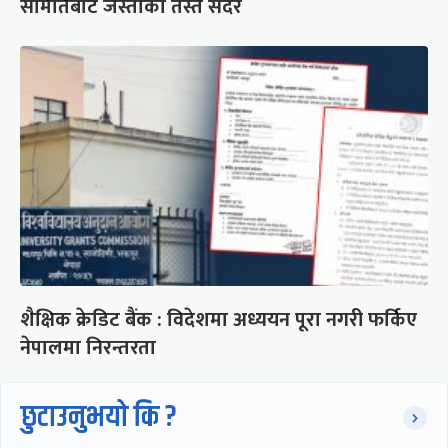
समितिबाट जस्ताको तस्तै सदर
शैक्षिक क्रेडिट बैंक : विदेशमा अध्ययन पूरा नगरी फर्किए
नेपालमा निरन्तरता
छुटाउनुभयो कि ?