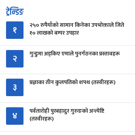
ट्रेन्डिङ
२५० रुपैयाँको सामान किनेका उपभोक्ताले जिते
१
१० लाखको बम्पर उपहार
गुन्डुमा अड्किए एमाले पुनर्गठनका प्रस्तावहरू
२
प्रज्ञाका तीन कुलपतिको शपथ (तस्वीरहरू)
३
पर्वतारोही पुरबहादुर गुरुङको अन्त्येष्टि
४
(तस्वीरहरू)