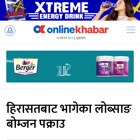
Skip
to
२२ साउन २०८३, शुक्रबार
content
हिरासतबाट भागेका लोब्साङ
बोम्जन पक्राउ