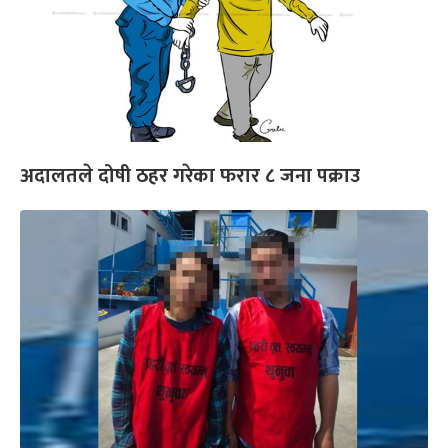
अदालतले दोषी ठहर गरेका फरार ८ जना पक्राउ