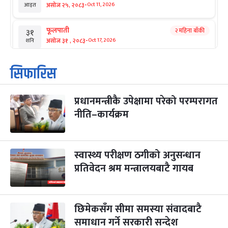
-
असोज २५, २०८३
Oct 11, 2026
आइत
फूलपाती
२ महिना बाँकी
३१
-
असोज ३१ , २०८३
Oct 17, 2026
शनि
कार्तिक सङ्क्रान्ति
२ महिना बाँकी
१
सिफारिस
-
कार्तिक १, २०८३
Oct 18, 2026
आइत
प्रधानमन्त्रीकै उपेक्षामा परेको परम्परागत
महानवमी
२ महिना बाँकी
३
-
नीति–कार्यक्रम
कार्तिक ३, २०८३
Oct 20, 2026
मंगल
विजयादशमी
२ महिना बाँकी
४
-
कार्तिक ४, २०८३
Oct 21, 2026
बुध
स्वास्थ्य परीक्षण ठगीको अनुसन्धान
प्रतिवेदन श्रम मन्त्रालयबाटै गायब
पापा‌ङ्कुशा एकादशी व्रत
२ महिना बाँकी
५
-
कार्तिक ५, २०८३
Oct 22, 2026
बिहि
छिमेकसँग सीमा समस्या संवादबाटै
कुकुर तिहार
३ महिना बाँकी
२२
-
कार्तिक २२, २०८३
समाधान गर्ने सरकारी सन्देश
Nov 8, 2026
आइत