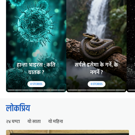
हान्ता भाइरस : कति
सर्पले डसेमा के गर्ने, के
घातक ?
नगर्ने ?
8
STORIES
6
STORIES
लोकप्रिय
२४ घण्टा
यो साता
यो महिना