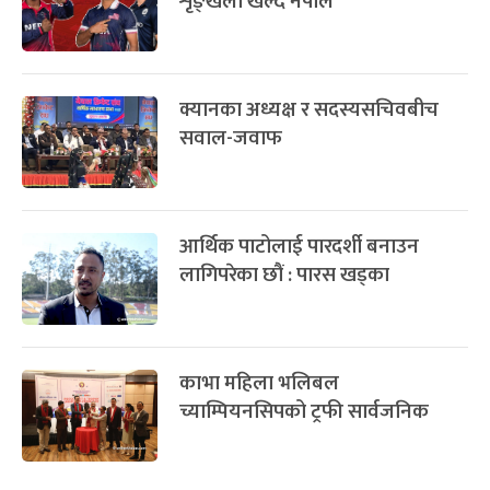
शृङ्खला खेल्दै नेपाल
क्यानका अध्यक्ष र सदस्यसचिवबीच
सवाल-जवाफ
आर्थिक पाटोलाई पारदर्शी बनाउन
लागिपरेका छौं : पारस खड्का
काभा महिला भलिबल
च्याम्पियनसिपको ट्रफी सार्वजनिक