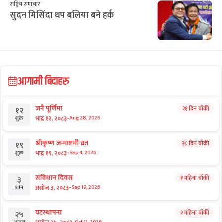
राष्ट्रिय समाचार
सुदन मिसिंदा थप बलिया बने हर्क
आगामी बिदाहरु
जनै पूर्णिमा
२१ दिन बाँकी
१२
-
भाद्र १२, २०८३
Aug 28, 2026
शुक्र
श्रीकृष्ण जन्माष्टमी व्रत
२८ दिन बाँकी
१९
-
भाद्र १९, २०८३
Sep 4, 2026
शुक्र
संविधान दिवस
१ महिना बाँकी
३
-
असोज ३, २०८३
Sep 19, 2026
शनि
घटस्थापना
२ महिना बाँकी
२५