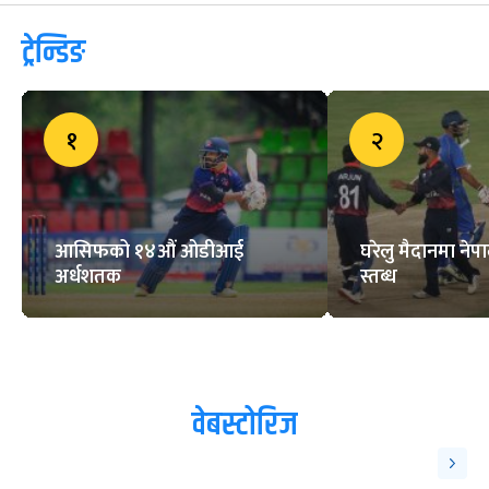
ट्रेन्डिङ
१
२
आसिफको १४औं ओडीआई
घरेलु मैदानमा नेप
अर्धशतक
स्तब्ध
वेबस्टोरिज