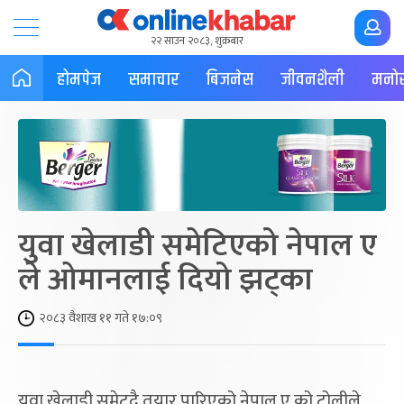
२२ साउन २०८३, शुक्रबार
होमपेज
समाचार
बिजनेस
जीवनशैली
मनोर
युवा खेलाडी समेटिएको नेपाल ए
ले ओमानलाई दियो झट्का
२०८३ वैशाख ११ गते १७:०९
युवा खेलाडी समेट्दै तयार पारिएको नेपाल ए को टोलीले