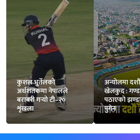
कुशल भुर्तेलको
अन्योलमा दशौँ र
अर्धशतकमा नेपालले
खेलकुद : गण्
बराबरी गर्‍यो टी–२०
पठाएको झण्डा
शृंखला
पुगेन