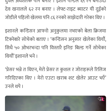
दुवैले अर्धशतक पनि बनाए । इशान पान्डेले ६९ रन बनाउँदा
देव खनालले ६२ रन बनाए । लेफ्ट-राइट ब्याटर यी दुईको
जोडीले पहिलो खेलमा पनि ८६ रनको साझेदारी गरेका थिए ।
इशानले कन्डिसन आफ्नो अनुकुलमा नभएको बेला क्रिजमा
टिक्नेबारे सोचेको बताए । ‘कन्डिसन अनुसार खेलेका थियौं,
सिधै ५० ओभरभन्दा पनि विस्तारै इनिङ बिल्ड गर्ने सोचेका
थियौं’ इशानले भने ।
‘प्रेसर भन्ने त थिएन, मेरो प्रेसर त कुशल र जोराहरूले रिलिज
गरिदिएका थिए । मेरो एउटा खराब शट खेलेर आउट भएँ’
उनले थपे ।