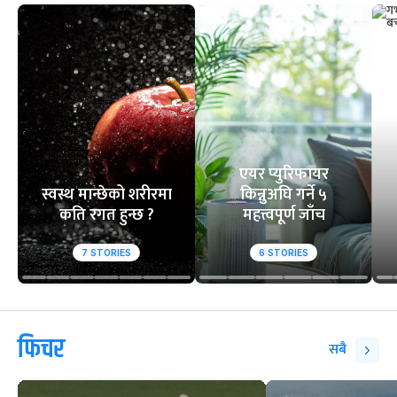
एयर प्युरिफायर
स्वस्थ मान्छेको शरीरमा
किन्नुअघि गर्ने ५
कति रगत हुन्छ ?
महत्त्वपूर्ण जाँच
7
STORIES
6
STORIES
फिचर
सबै