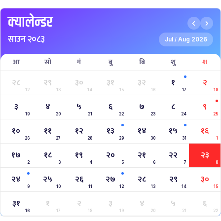
क्यालेन्डर
साउन २०८३
Jul
Aug 2026
/
आ
सो
मं
बु
बि
शु
श
२८
२९
३०
३१
३२
१
२
12
13
14
15
16
17
18
३
४
५
६
७
८
९
19
20
21
22
23
24
25
१०
११
१२
१३
१४
१५
१६
26
27
28
29
30
31
1
१७
१८
१९
२०
२१
२२
२३
2
3
4
5
6
7
8
२४
२५
२६
२७
२८
२९
३०
9
10
11
12
13
14
15
३१
१
२
३
४
५
६
16
17
18
19
20
21
22