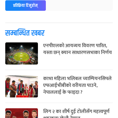
प्रतिक्रिया दिनुहोस्
पूर्णिमा व्रत
७ महिना बाँकी
७
-
चैत्र ७, २०८३
Mar 21, 2027
आइत
फागुपूर्णिमा
७ महिना बाँकी
८
सम्बन्धित खबर
-
चैत्र ८, २०८३
Mar 22, 2027
सोम
एनपीएलको आयव्यय विवरण पारित,
यस्ता छन् क्यान साधारणसभाका निर्णय
काभा महिला भलिबल च्याम्पियनसिपले
एफआईभीबीको वरीयता पाउने,
नेपाललाई के फाइदा ?
लिग २ का शीर्ष दुई टोलीसँग महत्त्वपूर्ण