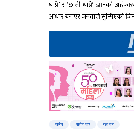
थाप्ने’ र ‘छाती थाप्ने’ ज्ञानको अहं
आधार बनाएर जनताले सुम्पिएको जिम्मे
बालेन
बालेन शाह
रक्षा बम