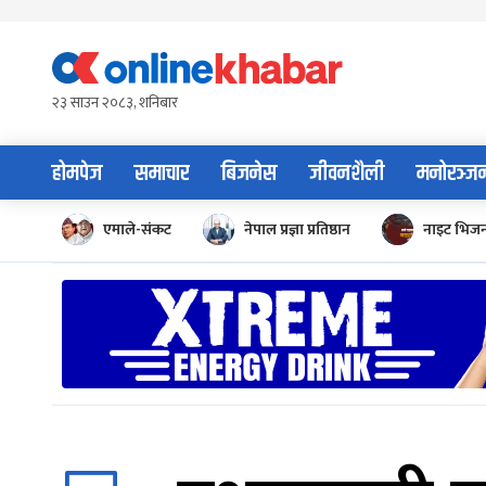
Skip
to
content
२३ साउन २०८३, शनिबार
होमपेज
समाचार
बिजनेस
जीवनशैली
मनोरञ्ज
एमाले-संकट
नेपाल प्रज्ञा प्रतिष्ठान
नाइट भिज