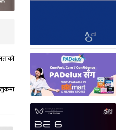
 जनताको
ुलुकमा