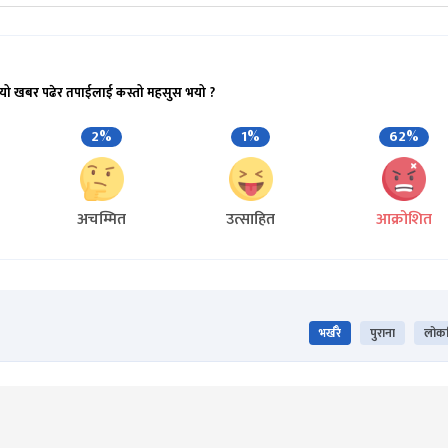
यो खबर पढेर तपाईलाई कस्तो महसुस भयो ?
2%
1%
62%
अचम्मित
उत्साहित
आक्रोशित
भर्खरै
पुराना
लोकप