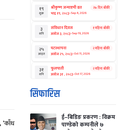
श्रीकृष्ण जन्माष्टमी व्रत
२७ दिन बाँकी
१९
-
भाद्र १९, २०८३
Sep 4, 2026
शुक्र
संविधान दिवस
१ महिना बाँकी
३
-
असोज ३, २०८३
Sep 19, 2026
शनि
घटस्थापना
२ महिना बाँकी
२५
-
असोज २५, २०८३
Oct 11, 2026
आइत
फूलपाती
२ महिना बाँकी
३१
-
असोज ३१ , २०८३
Oct 17, 2026
शनि
कार्तिक सङ्क्रान्ति
२ महिना बाँकी
१
सिफारिस
-
कार्तिक १, २०८३
Oct 18, 2026
आइत
महानवमी
२ महिना बाँकी
३
-
कार्तिक ३, २०८३
Oct 20, 2026
मंगल
ई–बिडिङ प्रकरण : विक्रम
, ‘काँध
पाण्डेको कम्पनीले ७
विजयादशमी
२ महिना बाँकी