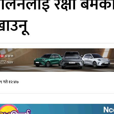
ी बालेनलाई रक्षा बमक
खाउनू
९ गते १२:४७