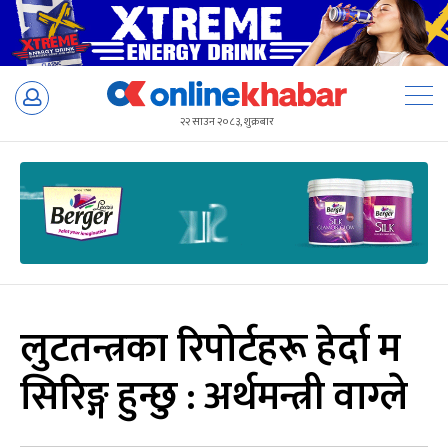
Skip
to
२२ साउन २०८३, शुक्रबार
content
लुटतन्त्रका रिपोर्टहरू हेर्दा म
सिरिङ्ग हुन्छु : अर्थमन्त्री वाग्ले