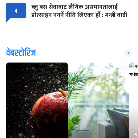
ब्लु बस सेवाबाट लैंगिक असमानतालाई
४
प्रोत्साहन नगर्ने नीति लिएका हौं : मन्त्री बादी
वेबस्टोरिज
ग