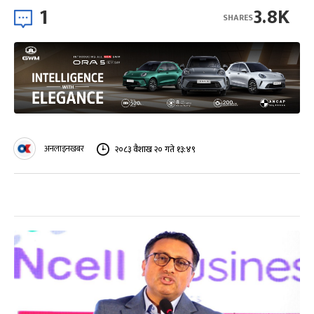
1
3.8K
SHARES
अनलाइनखबर
२०८३ वैशाख २० गते १३:४९