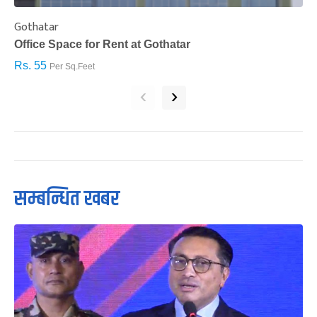
Gothatar
S
Office Space for Rent at Gothatar
H
Rs. 55
R
Per Sq.Feet
‹
›
सम्बन्धित खबर