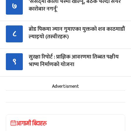
‘संसद्‍मा कालो चस्मा खोल्नू, बैठक चल्दा सेयर
७
कारोबार नगर्नू’
ब्रोड पिकमा ज्यान गुमाएका युक्तको शव काठमाडौं
८
ल्याइयो (तस्वीरहरू)
सुरक्षा रिपोर्ट : प्राज्ञिक आवरणमा तिब्बत पक्षीय
९
भाष्य निर्माणको योजना
Advertisment
आगामी बिदाहरु