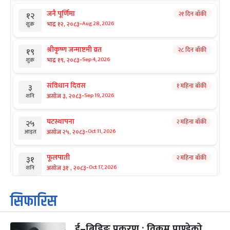
जनै पूर्णिमा
२१ दिन बाँकी
१२
-
भाद्र १२, २०८३
Aug 28, 2026
शुक्र
श्रीकृष्ण जन्माष्टमी व्रत
२८ दिन बाँकी
१९
-
भाद्र १९, २०८३
Sep 4, 2026
शुक्र
संविधान दिवस
१ महिना बाँकी
३
-
असोज ३, २०८३
Sep 19, 2026
शनि
घटस्थापना
२ महिना बाँकी
२५
-
असोज २५, २०८३
Oct 11, 2026
आइत
फूलपाती
२ महिना बाँकी
३१
-
असोज ३१ , २०८३
Oct 17, 2026
शनि
कार्तिक सङ्क्रान्ति
२ महिना बाँकी
१
सिफारिस
-
कार्तिक १, २०८३
Oct 18, 2026
आइत
ई–बिडिङ प्रकरण : विक्रम पाण्डेको
महानवमी
२ महिना बाँकी