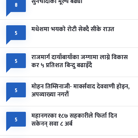
सुनचाँदीको मूल्य बढ्यो
८
मधेशमा भयको रोटी सेक्दै सीके राउत
५
राजमार्ग दायाँबायाँका जग्गामा लाग्ने विकास
५
कर ५ प्रतिशत बिन्दु बढाइँदै
मोहन तिम्सिनाजी- मार्क्सवाद देववाणी होइन,
५
अपव्याख्या नगरौं
महानगरका १८७ सहकारीले फिर्ता दिन
५
सकेनन् सवा ८ अर्ब