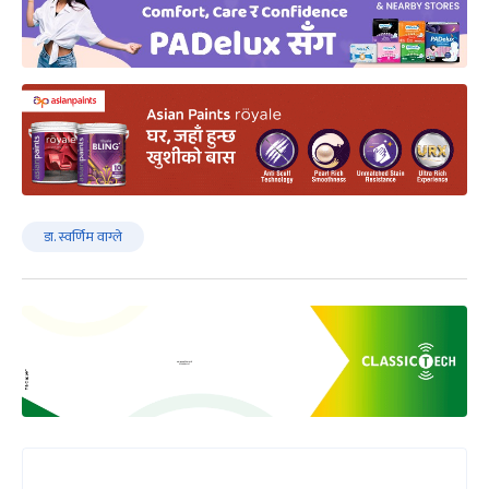
डा. स्वर्णिम वाग्ले