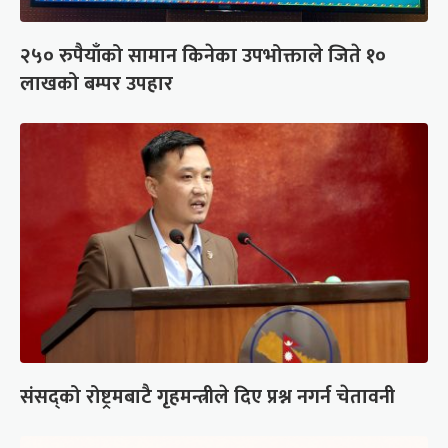
२५० रुपैयाँको सामान किनेका उपभोक्ताले जिते १०
लाखको बम्पर उपहार
संसद्को रोष्ट्रमबाटै गृहमन्त्रीले दिए प्रश्न नगर्न चेतावनी