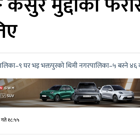
 कसुर मुद्दाका फरार
िए
रपालिका–९ घर भइ भक्तपुरको थिमी नगरपालिका–५ बस्ने ४६ वर
 गते १८:५५