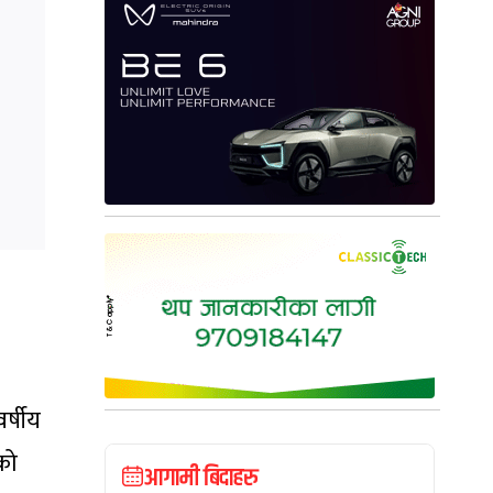
र्षीय
को
आगामी बिदाहरु