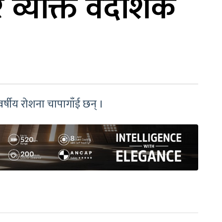
 व्यक्ति वैदेशिक
्षीय रोशना चापागाँई छन् ।