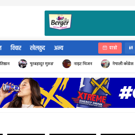
न
विचार
खेलकुद
अन्य
पात्रो
रतिष्ठान
पुरबहादुर गुरुङ
नाइट भिजन
नेपाली काँग्रेस