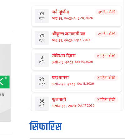
जनै पूर्णिमा
२१ दिन बाँकी
१२
-
भाद्र १२, २०८३
Aug 28, 2026
शुक्र
श्रीकृष्ण जन्माष्टमी व्रत
२८ दिन बाँकी
१९
-
भाद्र १९, २०८३
Sep 4, 2026
शुक्र
संविधान दिवस
१ महिना बाँकी
३
-
असोज ३, २०८३
Sep 19, 2026
शनि
घटस्थापना
२ महिना बाँकी
२५
-
असोज २५, २०८३
Oct 11, 2026
आइत
फूलपाती
२ महिना बाँकी
३१
-
असोज ३१ , २०८३
Oct 17, 2026
शनि
कार्तिक सङ्क्रान्ति
२ महिना बाँकी
१
सिफारिस
-
कार्तिक १, २०८३
Oct 18, 2026
आइत